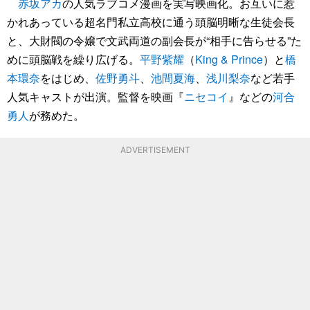
赤坂アカ
の人気ラブコメ漫画を実写映画化。お互いに惹
かれあっている超名門私立高校に通う頭脳明晰な生徒会長
と、大財閥の令嬢で文武両道の副会長が“相手に告らせる”た
めに頭脳戦を繰り広げる。
平野紫耀
（
King & Prince
）と
橋
本環奈
をはじめ、
佐野勇斗
、
池間夏海
、
浅川梨奈
など若手
人気キャストが出演。監督を映画『
ニセコイ
』などの
河合
勇人
が務めた。
ADVERTISEMENT