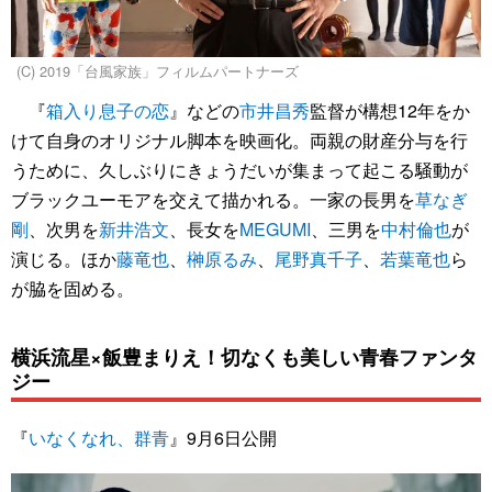
(C) 2019「台風家族」フィルムパートナーズ
『
箱入り息子の恋
』などの
市井昌秀
監督が構想12年をか
けて自身のオリジナル脚本を映画化。両親の財産分与を行
うために、久しぶりにきょうだいが集まって起こる騒動が
ブラックユーモアを交えて描かれる。一家の長男を
草なぎ
剛
、次男を
新井浩文
、長女を
MEGUMI
、三男を
中村倫也
が
演じる。ほか
藤竜也
、
榊原るみ
、
尾野真千子
、
若葉竜也
ら
が脇を固める。
横浜流星×飯豊まりえ！切なくも美しい青春ファンタ
ジー
『
いなくなれ、群青
』9月6日公開