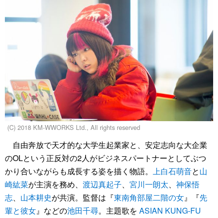
(C) 2018 KM-WWORKS Ltd., All rights reserved
自由奔放で天才的な大学生起業家と、安定志向な大企業
のOLという正反対の2人がビジネスパートナーとしてぶつ
かり合いながらも成長する姿を描く物語。
上白石萌音
と
山
崎紘菜
が主演を務め、
渡辺真起子
、
宮川一朗太
、
神保悟
志
、
山本耕史
が共演。監督は『
東南角部屋二階の女
』『
先
輩と彼女
』などの
池田千尋
。主題歌を
ASIAN KUNG-FU