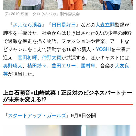
(C) 2019 映画「タロウのバカ」製作委員会
『
さよなら渓谷
』『
日日是好日
』などの
大森立嗣
監督が
脚本を手掛けた、社会からはじき出された3人の少年の純粋
で過激な疾走を描く物語。ファッションや音楽、アートな
どジャンルをこえて活動する16歳の新人・
YOSHI
を主演に
迎え、
菅田将暉
、
仲野太賀
が共演する。ほかキャストには
奥野瑛太
、
植田紗々
、
豊田エリー
、
國村隼
。音楽を
大友良
英
が担当した。
上白石萌音×山崎紘菜！正反対のビジネスパートナー
が未来を変える!?
『
スタートアップ・ガールズ
』9月6日公開