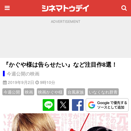
ADVERTISEMENT
『かぐや様は告らせたい』など注目作8選！
今週公開の映画
2019年9月2日
9時10分
今週公開
映画
映画かぐや様
台風家族
いなくなれ群青