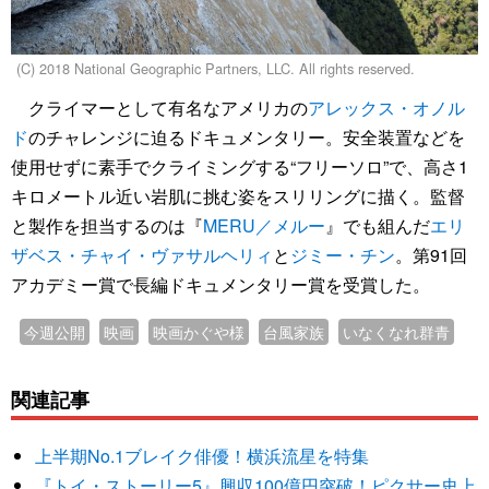
(C) 2018 National Geographic Partners, LLC. All rights reserved.
クライマーとして有名なアメリカの
アレックス・オノル
ド
のチャレンジに迫るドキュメンタリー。安全装置などを
使用せずに素手でクライミングする“フリーソロ”で、高さ1
キロメートル近い岩肌に挑む姿をスリリングに描く。監督
と製作を担当するのは『
MERU／メルー
』でも組んだ
エリ
ザベス・チャイ・ヴァサルヘリィ
と
ジミー・チン
。第91回
アカデミー賞で長編ドキュメンタリー賞を受賞した。
今週公開
映画
映画かぐや様
台風家族
いなくなれ群青
関連記事
上半期No.1ブレイク俳優！横浜流星を特集
『トイ・ストーリー5』興収100億円突破！ピクサー史上