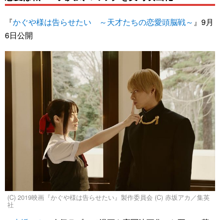
『
かぐや様は告らせたい ～天才たちの恋愛頭脳戦～
』9月
6日公開
(C) 2019映画『かぐや様は告らせたい』製作委員会 (C) 赤坂アカ／集英
社