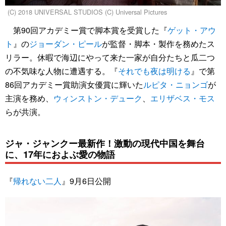
(C) 2018 UNIVERSAL STUDIOS (C) Universal Pictures
第90回アカデミー賞で脚本賞を受賞した『
ゲット・アウ
ト
』の
ジョーダン・ピール
が監督・脚本・製作を務めたス
リラー。休暇で海辺にやって来た一家が自分たちと瓜二つ
の不気味な人物に遭遇する。『
それでも夜は明ける
』で第
86回アカデミー賞助演女優賞に輝いた
ルピタ・ニョンゴ
が
主演を務め、
ウィンストン・デューク
、
エリザベス・モス
らが共演。
ジャ・ジャンクー最新作！激動の現代中国を舞台
に、17年におよぶ愛の物語
『
帰れない二人
』9月6日公開