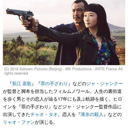
(C) 2018 Xstream Pictures (Beijing) - MK Productions - ARTE France All
rights reserved
『
長江 哀歌
』『
罪の手ざわり
』などの
ジャ・ジャンクー
が監督と脚本を担当したフィルムノワール。人生の裏街道
を歩く男とその恋人が辿る17年にも及ぶ軌跡を描く。ヒロ
インを『罪の手ざわり』などジャ・ジャンクー監督作品に
出演してきた
チャオ・タオ
、恋人を『
薄氷の殺人
』などの
リャオ・ファン
が演じる。