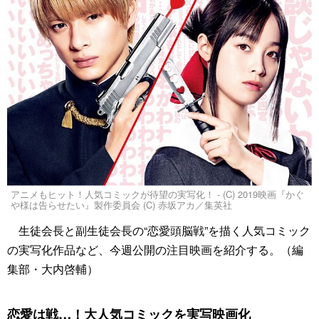
アニメもヒット！人気コミックが待望の実写化！ - (C) 2019映画『かぐ
や様は告らせたい』製作委員会 (C) 赤坂アカ／集英社
生徒会長と副生徒会長の“恋愛頭脳戦”を描く人気コミック
の実写化作品など、今週公開の注目映画を紹介する。（編
集部・大内啓輔）
恋愛は戦…！大人気コミックを実写映画化