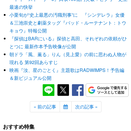
最速の快挙
小栗旬が“史上最悪の汚職刑事”に 『シンデレラ』女優
＆三池崇史と劇薬タッグ『バッド・ルーテナント：トウ
キョウ』特報公開
『探偵はBARにいる』探偵と高田、それぞれの依頼がひ
とつに 最新作本予告映像が公開
朝ドラ「風、薫る」りん（見上愛）の前に思わぬ人物が
現れる 第92回あらすじ
映画『汝、星のごとく』主題歌はRADWIMPS！予告編
＆新ビジュアル公開
« 前の記事
次の記事 »
おすすめ特集