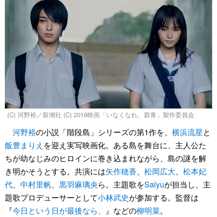
(C) 河野裕／新潮社 (C) 2019映画「いなくなれ、群青」製作委員会
河野裕
の小説「階段島」シリーズの第1作を、
横浜流星
と
飯豊まりえ
を迎え実写映画化。ある島を舞台に、主人公た
ちが幼なじみのヒロインに巻き込まれながら、島の謎を解
き明かそうとする。共演には
矢作穂香
、
松岡広大
、
松本妃
代
、
中村里帆
、
黒羽麻璃央
ら。主題歌を
Salyu
が担当し、主
題歌プロデューサーとして
小林武史
が参加する。監督は
『
今日という日が最後なら、
』などの
柳明菜
。