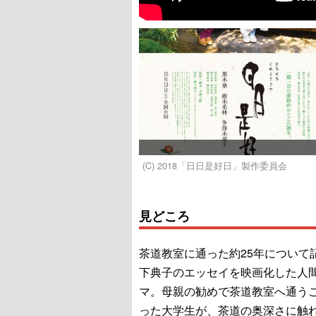
(C) 2018「日日是好日」製作委員会
見どころ
茶道教室に通った約25年について
下典子のエッセイを映画化した人
マ。母親の勧めで茶道教室へ通う
った大学生が、茶道の奥深さに触