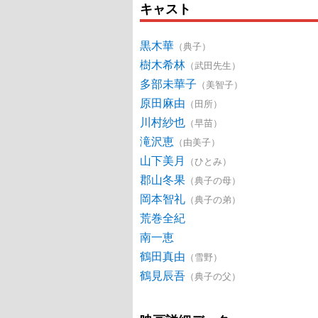
キャスト
黒木華
（典子）
樹木希林
（武田先生）
多部未華子
（美智子）
原田麻由
（田所）
川村紗也
（早苗）
滝沢恵
（由美子）
山下美月
（ひとみ）
郡山冬果
（典子の母）
岡本智礼
（典子の弟）
荒巻全紀
南一恵
鶴田真由
（雪野）
鶴見辰吾
（典子の父）