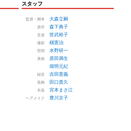
スタッフ
大森立嗣
監督・脚本
森下典子
原作
世武裕子
音楽
槇憲治
撮影
水野研一
照明
原田満生
美術
堀明元紀
吉田憲義
録音
田口貴久
装飾
宮本まさ江
衣装
豊川京子
ヘアメイク