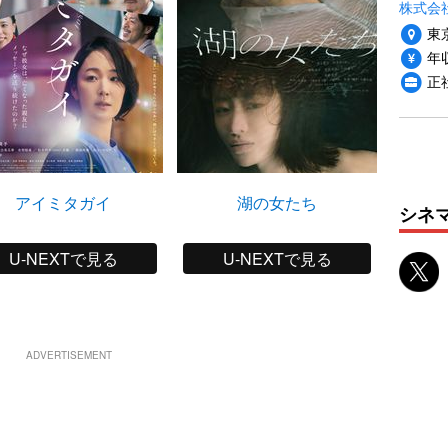
株式会
東
年収
正
アイミタガイ
湖の女たち
青春1
シネ
U-NEXTで見る
U-NEXTで見る
ADVERTISEMENT