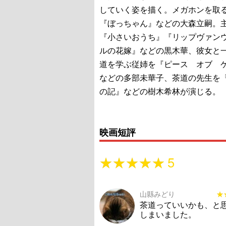
していく姿を描く。メガホンを取
『ぼっちゃん』などの大森立嗣。
『小さいおうち』『リップヴァン
ルの花嫁』などの黒木華、彼女と
道を学ぶ従姉を『ピース オブ 
などの多部未華子、茶道の先生を
の記』などの樹木希林が演じる。
映画短評
★★★★★
★★★★★
5
山縣みどり
★
★
茶道っていいかも、と
しまいました。