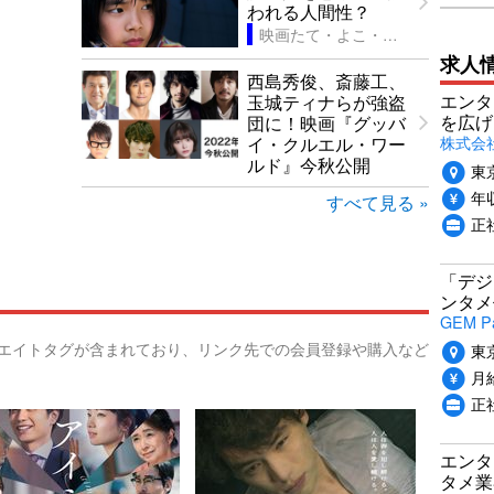
われる人間性？
映画たて・よこ・ななめ見！
求人
西島秀俊、斎藤工、
エンタ
玉城ティナらが強盗
を広げ
団に！映画『グッバ
株式会
イ・クルエル・ワー
ルド』今秋公開
東
年収
すべて見る »
正
「デジ
ンタメ
GEM P
リエイトタグが含まれており、リンク先での会員登録や購入など
東
月給
正
エンタ
タメ業