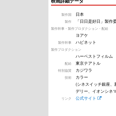
映画詳細データ
日本
製作国
「日日是好日」製作
製作
製作幹事・製作プロダクション・配給
ヨアケ
ハピネット
製作幹事
製作プロダクション
ハーベストフィルム
東京テアトル
配給
カジワラ
特別協賛
カラー
技術
(シネスイッチ銀座、
デリー、イオンシネマ
公式サイト
リンク