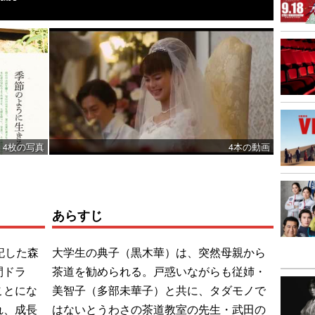
4枚の写真
4本の動画
あらすじ
記した森
大学生の典子（黒木華）は、突然母親から
間ドラ
茶道を勧められる。戸惑いながらも従姉・
ことにな
美智子（多部未華子）と共に、タダモノで
れ、成長
はないとうわさの茶道教室の先生・武田の