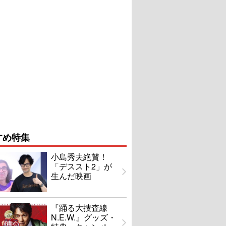
すめ特集
小島秀夫絶賛！
「デススト2」が
生んだ映画
『踊る大捜査線
N.E.W.』グッズ・