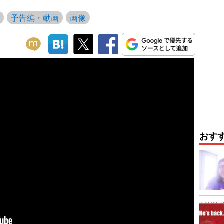
予告編・動画
画像
おす