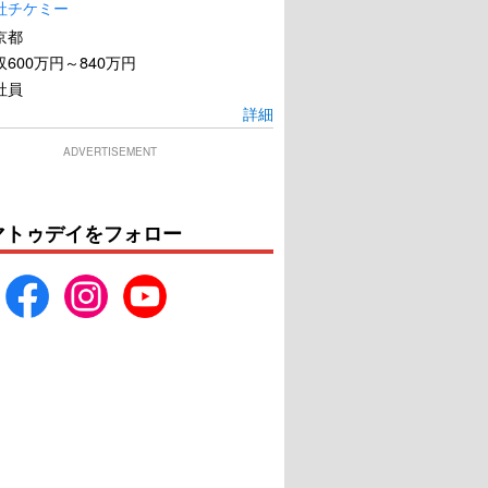
社チケミー
京都
600万円～840万円
社員
詳細
ADVERTISEMENT
8×2 君へと続く道
ほかげ
マトゥデイをフォロー
U-NEXTで見る
U-NEXTで見る