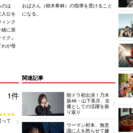
るのは
おばさん（樹木希林）の指導を受けること
主人公を
になる。
ウィンク
一緒に茶
ケイク』
『わが母
関連記事
1
件
朝ドラ初出演！乃木
坂46・山下美月、女
優としての活躍を振
り返り
★★★★
★★★★
思って
ウーマン村本、無意
識に人を怒らせて嫌