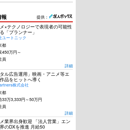
情報
提供：
メ×テクノロジーで表現者の可能性
る「プランナー」
社ユートニック
京都
450万円～
社員
詳細
タル広告運用」映画・アニメ等エ
作品をヒットへ導く
artners株式会社
京都
33万3,333円～50万円
社員
詳細
メ業界出身歓迎 「法人営業」エン
界のDXを推進 月給50