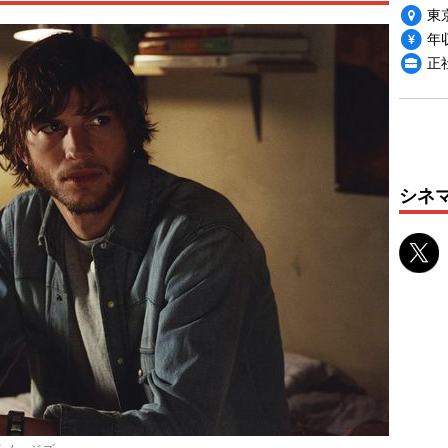
東
年収
正社
シネ