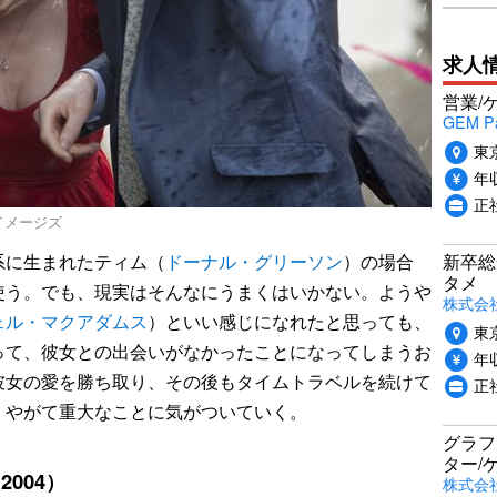
求人
営業/
GEM P
東
年収
正
ティ イメージズ
新卒総
に生まれたティム（
ドーナル・グリーソン
）の場合
タメ
使う。でも、現実はそんなにうまくはいかない。ようや
株式会社P
ェル・マクアダムス
）といい感じになれたと思っても、
東
って、彼女との出会いがなかったことになってしまうお
年収
彼女の愛を勝ち取り、その後もタイムトラベルを続けて
正
、やがて重大なことに気がついていく。
グラフ
ター/
004）
株式会