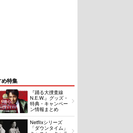
すめ特集
『踊る大捜査線
N.E.W.』グッズ・
特典・キャンペー
ン情報まとめ
Netflixシリーズ
「ダウンタイム」