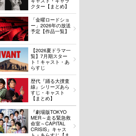
キャスト・キャラ
クター【まとめ】
「金曜ロードショ
ー」2026年の放送
予定【作品一覧】
【2026夏ドラマ一
覧】7月期スター
ト！キャスト・あ
らすじ
歴代『踊る大捜査
線』シリーズあら
すじ・キャスト
【まとめ】
『劇場版TOKYO
MER～走る緊急救
命室～CAPITAL
CRISIS』キャス
ト・あらすじ【ま