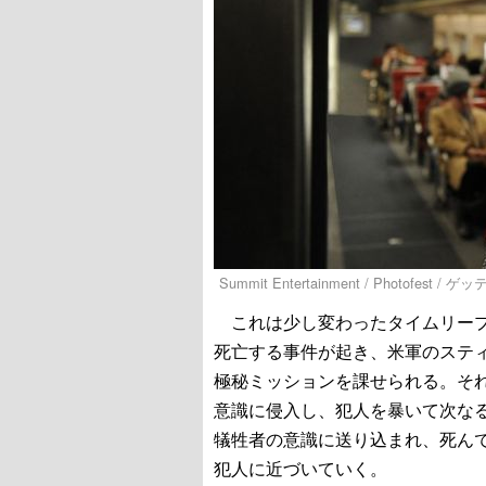
Summit Entertainment / Photofest 
これは少し変わったタイムリープ
死亡する事件が起き、米軍のステ
極秘ミッションを課せられる。そ
意識に侵入し、犯人を暴いて次な
犠牲者の意識に送り込まれ、死ん
犯人に近づいていく。