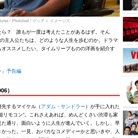
es / Photofest / ゲッティ イメージズ
ら？ 誰もが一度は考えたことがあるはず。そん
中の主人公たちは、どのような人生を歩むのか。ドラマ
もオススメしたい、タイムリープものの洋画を紹介す
ン』予告編
06）
先するマイケル（
アダム・サンドラー
）が手に入れた
能リモコン”。これさえあれば、めんどくさい渋滞も家
見た通り、面白いように人生が進んでいく。しかし、早
きかった。一見、おバカなコメディーかと思いきや、人