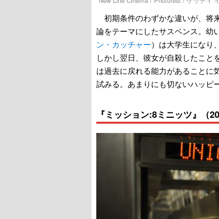
New Line Cinema / Photofest / ゲッ
初期条件のわずかな違いが、将来
論をテーマにしたサスペンス。幼
ン・カッチャー
）は大学生になり
しかし翌日、彼女が自殺したこと
は過去に戻れる能力があることに
試みる。あまりにも切ないハッピ
『ミッション:8ミニッツ』（20