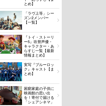
とめ】
「ラヴ上等」シー
ズン2メンバー
【一覧】
『トイ・ストーリ
ー5』吹替声優・
キャラクター・あ
らすじ一覧【最新
情報まとめ】
実写『ブルーロッ
ク』キャスト【ま
とめ】
困窮家庭の子供に
映画館の思い出
を！寄付で届ける
「シェアシネマ」