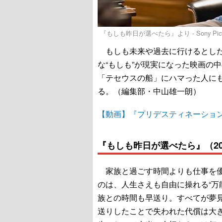
『もしも昨日が選べたら』より - Sony Pictur
もしも未来や過去に行けるとした
な“もしも”が現実になった映画の
「テセウスの船」にハマった人に
る。（編集部・中山雄一朗）
【動画】『プリデスティネーショ
『もしも昨日が選べたら』（20
家族と過ごす時間よりも仕事を優
のは、人生さえも自由に操れる“万
族との時間も早送り。すべてが夢
送りしたことで失われた代償は大