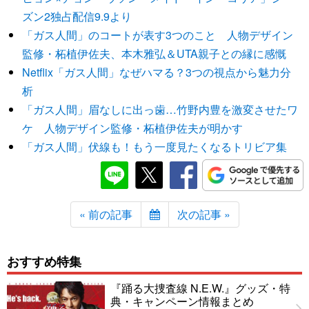
ズン2独占配信9.9より
「ガス人間」のコートが表す3つのこと 人物デザイン
監修・柘植伊佐夫、本木雅弘＆UTA親子との縁に感慨
Netflix「ガス人間」なぜハマる？3つの視点から魅力分
析
「ガス人間」眉なしに出っ歯…竹野内豊を激変させたワ
ケ 人物デザイン監修・柘植伊佐夫が明かす
「ガス人間」伏線も！もう一度見たくなるトリビア集
« 前の記事
次の記事 »
おすすめ特集
『踊る大捜査線 N.E.W.』グッズ・特
典・キャンペーン情報まとめ