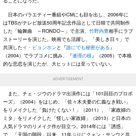
ることになった。
日本のバラエティー番組やCMにも顔を出し、2006年に
はTBSがテレビ放送50周年記念作品として日韓で共同制作
した「輪舞曲 ～RONDO～」で主演、
竹野内豊
相手にラブ
ストーリーを演じた。映画でも活躍し、「美しき日々」で
共演した
イ・ビョンホン
と『
誰にでも秘密がある
』
（2004）でラブコメに挑み、『
連理の枝
』（2005）で本格
的な悲恋を演じたが、大ヒットには至っていない。
ADVERTISEMENT
また、チェ・ジウのドラマ出演作には「101回目のプロポ
ーズ」（2004）をはじめ、「佐々木夫妻の仁義なき戦い」
をリメイクした「負けたくない！」（2011）、「家政婦の
ミタ」をリメイクした「怪しい家政婦」（2013）と日本の
人気ドラマのリメイク作が目立つ。2014年には「誘惑」
で、「天国の階段」以来、11年ぶりにクォン・サンウと共