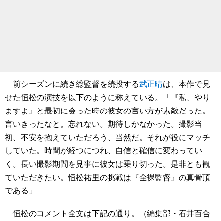
前シーズンに続き総監督を続投する
武正晴
は、本作で見
せた恒松の演技を以下のように称えている。「『私、やり
ますよ』と最初に会った時の彼女の言い方が素敵だった。
言いきったなと。忘れない。期待しかなかった。撮影当
初、不安を抱えていただろう、当然だ。それが役にマッチ
していた。時間が経つにつれ、自信と確信に変わってい
く。長い撮影期間を見事に彼女は乗り切った。是非とも観
ていただきたい。恒松祐里の挑戦は『全裸監督』の真骨頂
である」
恒松のコメント全文は下記の通り。（編集部・石井百合