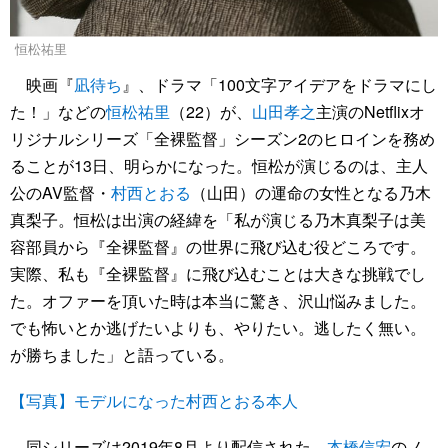
恒松祐里
映画『
凪待ち
』、ドラマ「100文字アイデアをドラマにし
た！」などの
恒松祐里
（22）が、
山田孝之
主演のNetflixオ
リジナルシリーズ「全裸監督」シーズン2のヒロインを務め
ることが13日、明らかになった。恒松が演じるのは、主人
公のAV監督・
村西とおる
（山田）の運命の女性となる乃木
真梨子。恒松は出演の経緯を「私が演じる乃木真梨子は美
容部員から『全裸監督』の世界に飛び込む役どころです。
実際、私も『全裸監督』に飛び込むことは大きな挑戦でし
た。オファーを頂いた時は本当に驚き、沢山悩みました。
でも怖いとか逃げたいよりも、やりたい。逃したく無い。
が勝ちました」と語っている。
【写真】モデルになった村西とおる本人
同シリーズは2019年8月より配信された、
本橋信宏
のノ