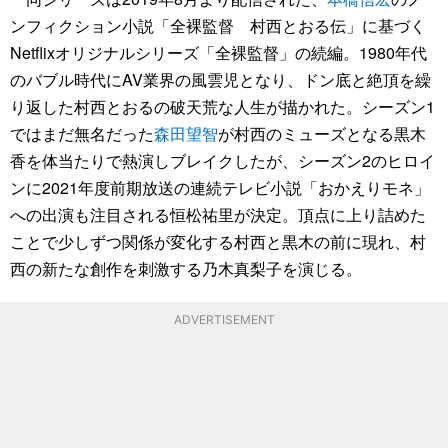
ンフィクション小説「全裸監督 村西とおる伝」に基づく
Netflixオリジナルシリーズ「全裸監督」の続編。1980年代
のバブル時代にAV業界の風雲児となり、ドン底と絶頂を繰
り返した村西とおるの破天荒な人生が描かれた。シーズン1
ではまだ無名だった
森田望智
が村西のミューズとなる黒木
香を体当たりで熱演しブレイクしたが、シーズン2のヒロイ
ンに2021年度前期放送の連続テレビ小説「おかえりモネ」
への出演も注目される恒松祐里が決定。頂点に上り詰めた
ことで少しずつ関係が変化する村西と黒木の前に現れ、村
西の新たな創作を刺激する乃木真梨子を演じる。
ADVERTISEMENT