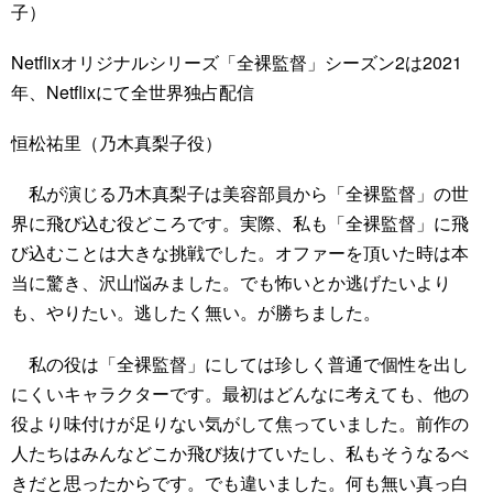
子）
Netflixオリジナルシリーズ「全裸監督」シーズン2は2021
年、Netflixにて全世界独占配信
恒松祐里（乃木真梨子役）
私が演じる乃木真梨子は美容部員から「全裸監督」の世
界に飛び込む役どころです。実際、私も「全裸監督」に飛
び込むことは大きな挑戦でした。オファーを頂いた時は本
当に驚き、沢山悩みました。でも怖いとか逃げたいより
も、やりたい。逃したく無い。が勝ちました。
私の役は「全裸監督」にしては珍しく普通で個性を出し
にくいキャラクターです。最初はどんなに考えても、他の
役より味付けが足りない気がして焦っていました。前作の
人たちはみんなどこか飛び抜けていたし、私もそうなるべ
きだと思ったからです。でも違いました。何も無い真っ白