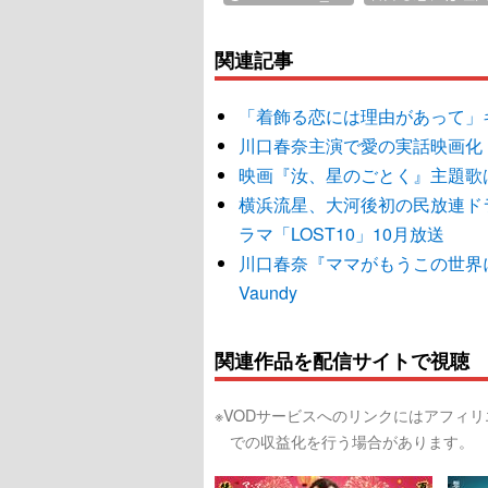
関連記事
「着飾る恋には理由があって」
川口春奈主演で愛の実話映画化
映画『汝、星のごとく』主題歌は
横浜流星、大河後初の民放連ド
ラマ「LOST10」10月放送
川口春奈『ママがもうこの世界
Vaundy
関連作品を配信サイトで視聴
※VODサービスへのリンクにはアフィ
での収益化を行う場合があります。