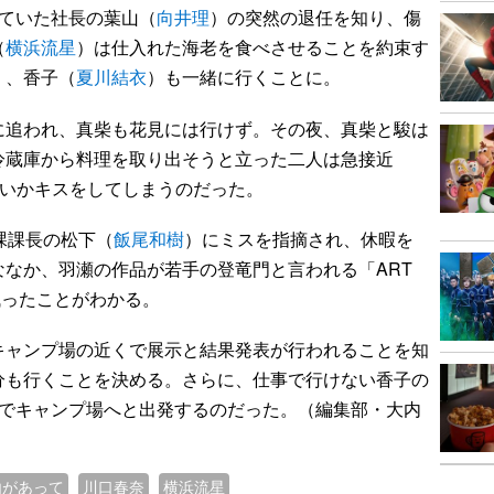
ていた社長の葉山（
向井理
）の突然の退任を知り、傷
（
横浜流星
）は仕入れた海老を食べさせることを約束す
）、香子（
夏川結衣
）も一緒に行くことに。
追われ、真柴も花見には行けず。その夜、真柴と駿は
冷蔵庫から料理を取り出そうと立った二人は急接近
せいかキスをしてしまうのだった。
課課長の松下（
飯尾和樹
）にミスを指摘され、休暇を
なか、羽瀬の作品が若手の登竜門と言われる「ART
に残ったことがわかる。
キャンプ場の近くで展示と結果発表が行われることを知
分も行くことを決める。さらに、仕事で行けない香子の
人でキャンプ場へと出発するのだった。（編集部・大内
由があって
川口春奈
横浜流星