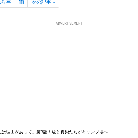
の記事
次の記事 »
ADVERTISEMENT
には理由があって」第3話！駿と真柴たちがキャンプ場へ