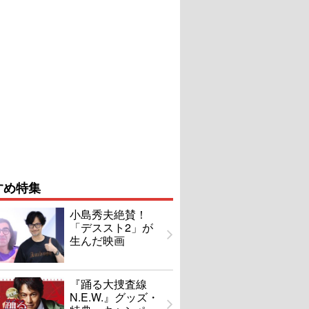
すめ特集
小島秀夫絶賛！
「デススト2」が
生んだ映画
『踊る大捜査線
N.E.W.』グッズ・