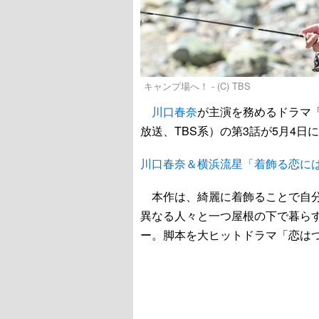
キャンプ場へ！ - (C) TBS
川口春奈
が主演を務めるドラマ
放送、TBS系）の第3話が5月4
川口春奈＆横浜流星「着飾る恋に
本作は、綺麗に着飾ることで自分
異なる人々と一つ屋根の下で暮ら
ー。脚本を大ヒットドラマ「恋は