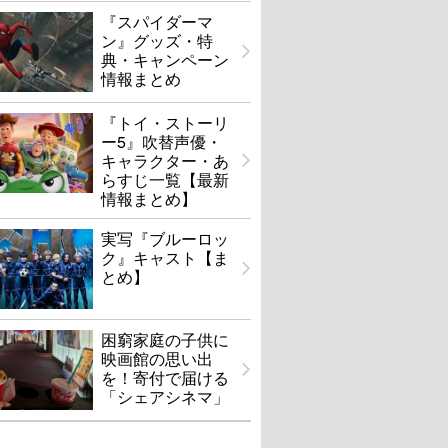
『スパイダーマ
ン』グッズ・特
典・キャンペーン
情報まとめ
『トイ・ストーリ
ー5』吹替声優・
キャラクター・あ
らすじ一覧【最新
情報まとめ】
実写『ブルーロッ
ク』キャスト【ま
とめ】
困窮家庭の子供に
映画館の思い出
を！寄付で届ける
「シェアシネマ」