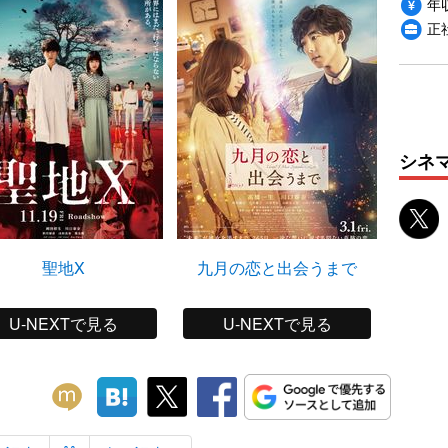
年収
正
シネ
聖地X
九月の恋と出会うまで
U-NEXTで見る
U-NEXTで見る