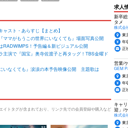
求人
新卒総
タメ
株式会社P
キャスト・あらすじ【まとめ】
東
『ママがもうこの世界にいなくても』場面写真公開
年収
RADWIMPS！予告編＆新ビジュアル公開
正
ラ主演で『国宝』奥寺佐渡子と再タッグ！TBS金曜ド
営業/
GEM P
にいなくても』涙涙の本予告映像公開 主題歌は
東
年収
正
キャリ
リエイトタグが含まれており、リンク先での会員登録や購入など
迎」/
株式会
東