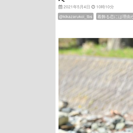
2021年5月4日
10時10分
@kikazarukoi_tbs
着飾る恋には理由