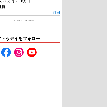
350万円～550万円
社員
詳細
ADVERTISEMENT
マトゥデイをフォロー
にがくてあまい
好きっていいなよ。
U-NEXTで見る
U-NEXTで見る