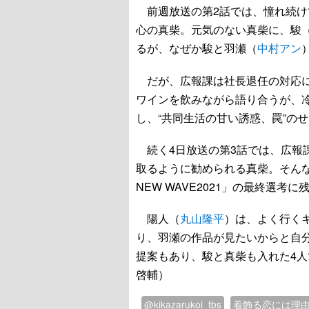
前週放送の第2話では、憧れ続け
心の真柴。元気のない真柴に、駿
るが、なぜか駿と羽瀬（
中村アン
だが、広報課は社長退任の対応に
ワインを飲みながら語り合うが、
し、“共同生活の甘い誘惑、罠”の
続く4日放送の第3話では、広報
取るように勧められる真柴。そんな
NEW WAVE2021」の最終選考
陽人（
丸山隆平
）は、よく行く
り、羽瀬の作品が見たいからと自
提案もあり、駿と真柴も入れた4
啓輔）
@kikazarukoi_tbs
着飾る恋には理