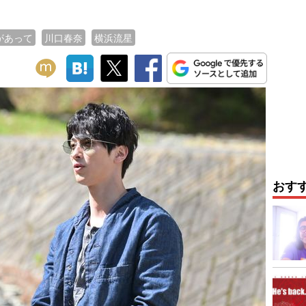
があって
川口春奈
横浜流星
おす