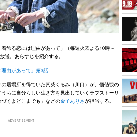
「着飾る恋には理由があって」（毎週火曜よる10時～
日に放送。あらすじを紹介する。
は理由があって」第3話
の居場所を得ていた真柴くるみ（川口）が、価値観の
すうちに自分らしい生き方を見出していくラブストーリ
つづくよどこまでも」などの
金子ありさ
が担当する。
ADVERTISEMENT