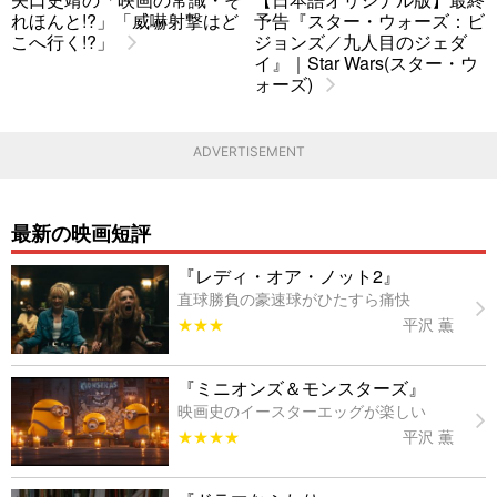
れほんと!?」「威嚇射撃はど
予告『スター・ウォーズ：ビ
こへ行く!?」
ジョンズ／九人目のジェダ
イ』｜Star Wars(スター・ウ
ォーズ)
ADVERTISEMENT
最新の映画短評
『レディ・オア・ノット2』
直球勝負の豪速球がひたすら痛快
★★★
平沢 薫
『ミニオンズ＆モンスターズ』
映画史のイースターエッグが楽しい
★★★★
平沢 薫