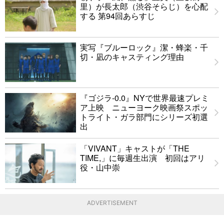
里）が長太郎（渋谷そらじ）を心配
する 第94回あらすじ
実写『ブルーロック』潔・蜂楽・千
切・凪のキャスティング理由
『ゴジラ-0.0』NYで世界最速プレミ
ア上映 ニューヨーク映画祭スポッ
トライト・ガラ部門にシリーズ初選
出
「VIVANT」キャストが「THE
TIME,」に毎週生出演 初回はアリ
役・山中崇
ADVERTISEMENT