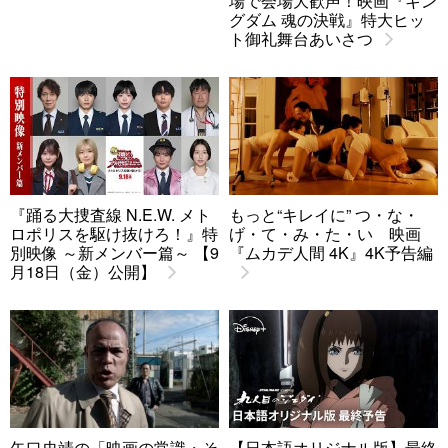
場で会場大歓声！映画『キン
グダム 魂の決戦』特大ヒッ
ト御礼舞台あいさつ
『踊る大捜査線 N.E.W. メト
もっと“キレイに” つ・な・
ロポリスを駆け抜けろ！』特
げ・て・み・た・い 映画
別映像 ～新メンバー篇～ 【9
『ムカデ人間 4K』4K予告編
月18日（金）公開】
矢口史靖の「映画の常識・そ
【日本語オリジナル版】最終