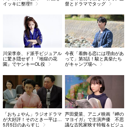
イッキに整理!!
督とドラマでタッグ
川栄李奈、ド派手ビジュアル
今夜「着飾る恋には理由があ
に驚き隠せず！『地獄の花
って」第3話！駿と真柴たち
園』でヤンキーOL役
がキャンプ場へ
「おちょやん」ラジオドラマ
芦田愛菜、アニメ映画『岬の
が大好評！そのとき一平は…
マヨイガ』で主演声優 不思
5月5日のあらすじ
議な古民家映す特報＆ビジュ