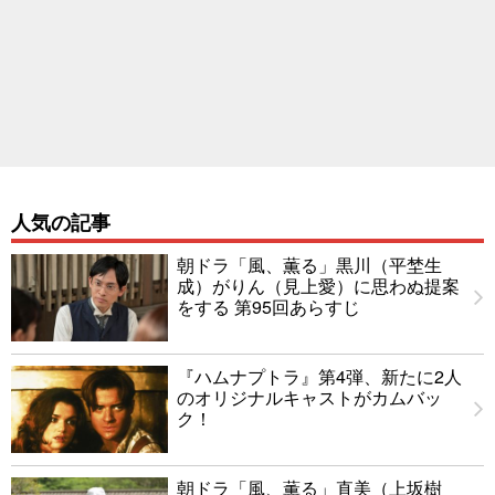
人気の記事
朝ドラ「風、薫る」黒川（平埜生
成）がりん（見上愛）に思わぬ提案
をする 第95回あらすじ
『ハムナプトラ』第4弾、新たに2人
のオリジナルキャストがカムバッ
ク！
朝ドラ「風、薫る」直美（上坂樹