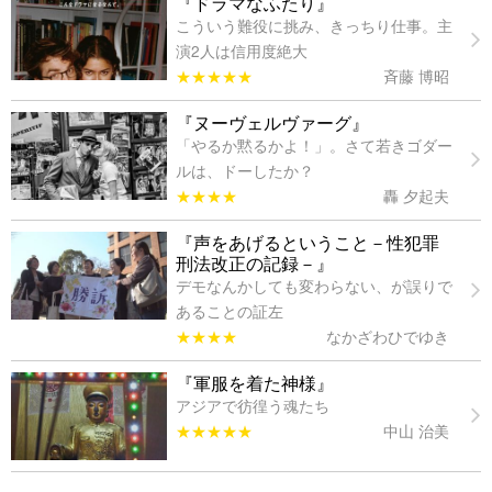
『ドラマなふたり』
こういう難役に挑み、きっちり仕事。主
演2人は信用度絶大
★★★★★
斉藤 博昭
『ヌーヴェルヴァーグ』
「やるか黙るかよ！」。さて若きゴダー
ルは、ドーしたか？
★★★★
轟 夕起夫
『声をあげるということ－性犯罪
刑法改正の記録－』
デモなんかしても変わらない、が誤りで
あることの証左
★★★★
なかざわひでゆき
『軍服を着た神様』
アジアで彷徨う魂たち
★★★★★
中山 治美