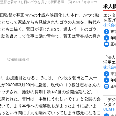
督と若かりし日のゴウを演じる菅田将暉 (C) 2021「キネマの
求人
山田監督が原田マハの小説を映画化した本作。かつて映
エンタ
を広げ
父となって家族からも見放されたゴウの人生を、時代を
株式会
とともに描く。菅田が演じたのは、過去パートのゴウ。
東
で助監督として仕事に励む青年で、菅田は青春期の輝き
年収
正
「法人
ADVERTISEMENT
活用エ
株式会
東
が、お披露目となるまでには、ゴウ役を菅田と二人一
年収
んが2020年3月29日に急逝。現代のゴウ役は志村さんの
正
タッチされ、撮影の長期中断や2度の公開延期など、コ
見舞われた。菅田は「本当にうれしいです」と公開の喜
「デジ
ンタメ
空いて、より本作への理解度も深まったように思いま
GEM P
あっという間に手元を離れていってしまう感覚になるこ
東