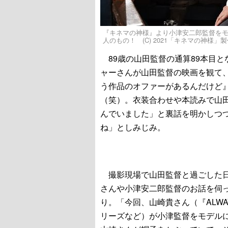
『キネマの神様』より小津安二郎監督を
人のもの！ (C) 2021「キネマの神様」
89歳の山田監督の通算89本目
ャーさんが山田監督の映画を観て
う作品のオファーがあるんだけど
（笑）。衣装合わせや本読みで山
んでいました」と裏話を明かしつ
ね」としみじみ。
撮影現場で山田監督と過ごした日
さんや小津安二郎監督のお話を伺
り。「今回、山崎貴さん（『ALWAY
リーズなど）が小津監督をモデル