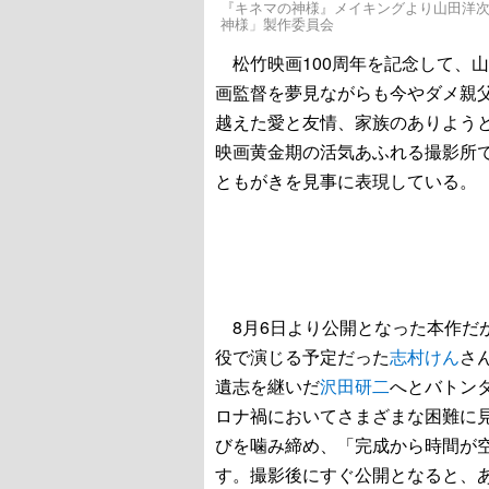
『キネマの神様』メイキングより山田洋次監
神様」製作委員会
松竹映画100周年を記念して、
画監督を夢見ながらも今やダメ親
越えた愛と友情、家族のありよう
映画黄金期の活気あふれる撮影所
ともがきを見事に表現している。
8月6日より公開となった本作だ
役で演じる予定だった
志村けん
さ
遺志を継いだ
沢田研二
へとバトン
ロナ禍においてさまざまな困難に
びを噛み締め、「完成から時間が
す。撮影後にすぐ公開となると、