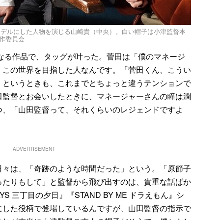
モデルにした人物を演じる山崎貴（中央）。白い帽子は小津監督本
製作委員会
となる作品で、タッグが叶った。菅田は「僕のマネージ
、この世界を目指した人なんです。『菅田くん、こうい
』というときも、これまでとちょっと違うテンションで
田監督とお会いしたときに、マネージャーさんの瞳は潤
つ、「山田監督って、それくらいのレジェンドですよ
ADVERTISEMENT
々は、「奇跡のような時間だった」という。「原節子
ったりもして」と監督から飛び出すのは、貴重な話ばか
S 三丁目の夕日』『STAND BY ME ドラえもん』シ
にした役柄で登場しているんですが、山田監督の指示で