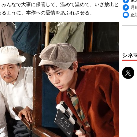
、みんなで大事に保管して、温めて温めて、いざ放出と
月給
めるように、本作への愛情をあふれさせる。
正
シネ