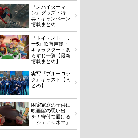
『スパイダーマ
ン』グッズ・特
典・キャンペーン
情報まとめ
『トイ・ストーリ
ー5』吹替声優・
キャラクター・あ
らすじ一覧【最新
情報まとめ】
実写『ブルーロッ
ク』キャスト【ま
とめ】
困窮家庭の子供に
映画館の思い出
を！寄付で届ける
「シェアシネマ」