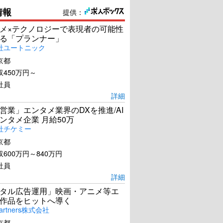
情報
提供：
メ×テクノロジーで表現者の可能性
る「プランナー」
社ユートニック
京都
450万円～
社員
詳細
営業」エンタメ業界のDXを推進/AI
ンタメ企業 月給50万
社チケミー
京都
600万円～840万円
社員
詳細
タル広告運用」映画・アニメ等エ
作品をヒットへ導く
artners株式会社
京都