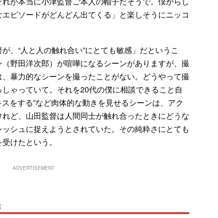
それが本当に小津監督ご本人の帽子だそうで。僕からし
なエピソードがどんどん出てくる」と楽しそうにニッコ
が、“人と人の触れ合い”にとても敏感」だというこ
ン（野田洋次郎）が喧嘩になるシーンがありますが、撮
は、暴力的なシーンを撮ったことがない。どうやって撮
しゃっていて。それを20代の僕に相談できること自
“キスをする”など肉体的な動きを見せるシーンは、アク
けれど、山田監督は人間同士が触れ合ったときにどうな
レッシュに捉えようとされていた。その純粋さにとても
を受けたという。
ADVERTISEMENT
機