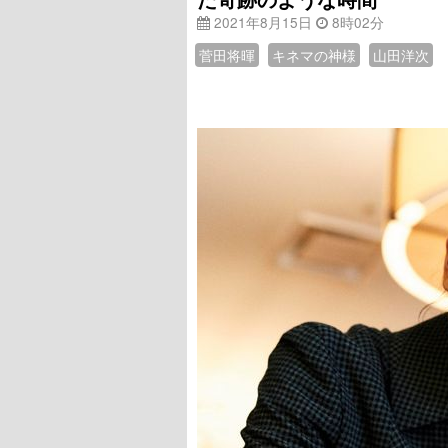
2021年8月15日
8時02分
菅田将暉
キネマの神様
山田洋次