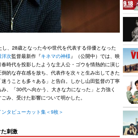
たし、28歳となった今や世代を代表する俳優となった
田洋次
監督最新作『
キネマの神様
』（公開中）では、映
青春時代を投影したような主人公・ゴウを情熱的に演じ
圧倒的な存在感を放ち、代表作を次々と生み出してきた
「迷うことも多々ある」と告白。しかし山田監督の丁寧
み、「30代へ向かう、大きな力になった」と力強く
すごみ、受けた影響について明かした。
インタビューカット集＜9枚＞
けた刺激