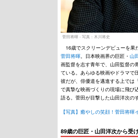
菅田将暉 - 写真：木川将史
16歳でスクリーンデビューを果
菅田将暉
。日本映画界の巨匠・
山
画監督を志す青年で、山田監督の
ている。あらゆる映画やドラマで
彼だが、俳優道を邁進する上では
で真摯な映画づくりの現場に飛び込
語る。菅田が目撃した山田洋次の
【写真】癒やしの笑顔！菅田将暉
89歳の巨匠・山田洋次から受