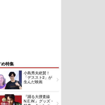
すめ特集
小島秀夫絶賛！
「デススト2」が
生んだ映画
『踊る大捜査線
N.E.W.』グッズ・