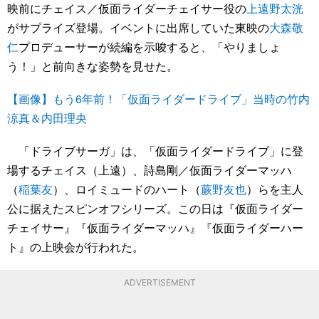
映前にチェイス／仮面ライダーチェイサー役の
上遠野太洸
がサプライズ登場。イベントに出席していた東映の
大森敬
仁
プロデューサーが続編を示唆すると、「やりましょ
う！」と前向きな姿勢を見せた。
【画像】もう6年前！「仮面ライダードライブ」当時の竹内
涼真＆内田理央
「ドライブサーガ」は、「仮面ライダードライブ」に登
場するチェイス（上遠）、詩島剛／仮面ライダーマッハ
（
稲葉友
）、ロイミュードのハート（
蕨野友也
）らを主人
公に据えたスピンオフシリーズ。この日は『仮面ライダー
チェイサー』『仮面ライダーマッハ』『仮面ライダーハー
ト』の上映会が行われた。
ADVERTISEMENT