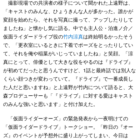
撮影現場での共演者の様子について聞かれた上遠野は、
「キャストのみんな、ひょうきんな人が多かった。誰かが
変顔を始めたら、それを写真に撮って、アップしたりして
ましたね」と懐かし気に語る。中でも主人公・泊進ノ介／
仮面ライダードライブ役の
竹内涼真
は終始明るかったそう
で、「更衣室にいるときに下着でポーズをとったりしてい
て、それを俺や稲葉がいじっていましたね」と笑顔。「涼
真にとって、俳優として大きな役をやるのは『ドライブ』
が初めてだったと思うんですけど、1話と最終話では別人な
くらい顔つきが変わっていて。『ドライブ』で一番成長し
た人だと思いますね」と上遠野が竹内について語ると、大
森プロデューサーも「『ドライブ』に対する愛はキャスト
のみんな強いと思います」と付け加えた。
「仮面ライダーオーズ」の緊急発表から一夜明けての
「仮面ライダードライブ」トークショー。「昨日の『オー
ズ』のイベントが予想外に盛り上がってしまい、今日は