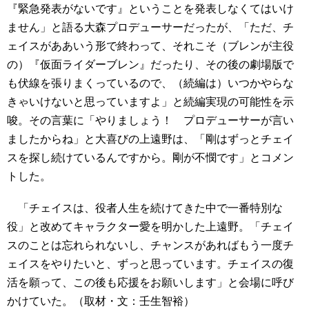
『緊急発表がないです』ということを発表しなくてはいけ
ません」と語る大森プロデューサーだったが、「ただ、チ
ェイスがああいう形で終わって、それこそ（ブレンが主役
の）『仮面ライダーブレン』だったり、その後の劇場版で
も伏線を張りまくっているので、（続編は）いつかやらな
きゃいけないと思っていますよ」と続編実現の可能性を示
唆。その言葉に「やりましょう！ プロデューサーが言い
ましたからね」と大喜びの上遠野は、「剛はずっとチェイ
スを探し続けているんですから。剛が不憫です」とコメン
トした。
「チェイスは、役者人生を続けてきた中で一番特別な
役」と改めてキャラクター愛を明かした上遠野。「チェイ
スのことは忘れられないし、チャンスがあればもう一度チ
ェイスをやりたいと、ずっと思っています。チェイスの復
活を願って、この後も応援をお願いします」と会場に呼び
かけていた。（取材・文：壬生智裕）