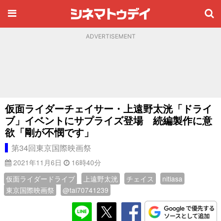
ADVERTISEMENT
仮面ライダーチェイサー・上遠野太洸「ドライ
ブ」イベントにサプライズ登場 続編製作に意
欲「剛が不憫です」
第34回東京国際映画祭
2021年11月6日
16時40分
仮面ライダードライブ
上遠野太洸
チェイス
nitiasa
東京国際映画祭
@tai70741239