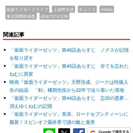
仮面ライダードライブ
上遠野太洸
チェイス
nitiasa
東京国際映画祭
@tai70741239
関連記事
「仮面ライダーゼッツ」第46話あらすじ ノクスが記憶
を取り戻す
「仮面ライダーゼッツ」第45話あらすじ 全てを忘れた
ねむに異変
映画『仮面ライダーゼッツ』天野浩成、ジークは特撮人
生の結晶 「剣」橘朔也役から22年で辿り着いた境地
「仮面ライダーゼッツ」第44話あらすじ 忘却の悪夢…
消えゆくねむの記憶
「仮面ライダーゼッツ」美浪、ロードセブンティーンに
擬装！スピンオフ最終章で謎の敵と激突