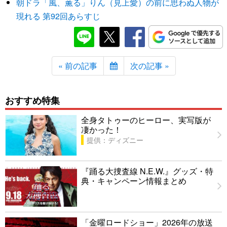
朝ドラ「風、薫る」りん（見上愛）の前に思わぬ人物が
現れる 第92回あらすじ
« 前の記事
次の記事 »
おすすめ特集
全身タトゥーのヒーロー、実写版が
凄かった！
提供：ディズニー
『踊る大捜査線 N.E.W.』グッズ・特
典・キャンペーン情報まとめ
「金曜ロードショー」2026年の放送