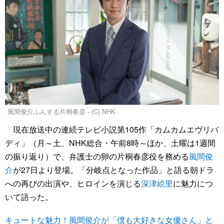
風間俊介ふんする片桐春彦 - (C) NHK
現在放送中の連続テレビ小説第105作「カムカムエヴリバ
ディ」（月～土、NHK総合・午前8時～ほか、土曜は1週間
の振り返り）で、弁護士の卵の片桐春彦役を務める
風間俊
介
が27日より登場。「分岐点となった作品」と語る朝ドラ
への再びの出演や、ヒロインを演じる
深津絵里
に魅力につ
いて語った。
キュートな魅力！風間俊介が「僕も大好きな女優さん」と