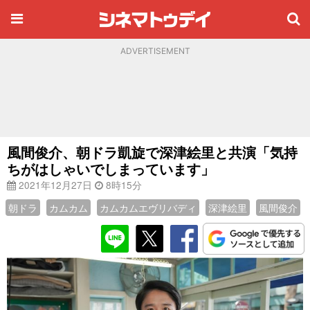
ADVERTISEMENT
風間俊介、朝ドラ凱旋で深津絵里と共演「気持
ちがはしゃいでしまっています」
2021年12月27日
8時15分
朝ドラ
カムカム
カムカムエヴリバディ
深津絵里
風間俊介