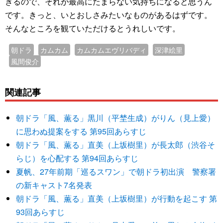
きるので、それが最高にたまらない気持ちになると思うん
です。きっと、いとおしさみたいなものがあるはずです。
そんなところを観ていただけるとうれしいです。
朝ドラ
カムカム
カムカムエヴリバディ
深津絵里
風間俊介
関連記事
朝ドラ「風、薫る」黒川（平埜生成）がりん（見上愛）
に思わぬ提案をする 第95回あらすじ
朝ドラ「風、薫る」直美（上坂樹里）が長太郎（渋谷そ
らじ）を心配する 第94回あらすじ
夏帆、27年前期「巡るスワン」で朝ドラ初出演 警察署
の新キャスト7名発表
朝ドラ「風、薫る」直美（上坂樹里）が行動を起こす 第
93回あらすじ