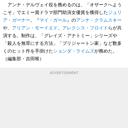
アンナ・デルヴェイ役を務めるのは、「オザークへよう
こそ」でエミー賞ドラマ部門助演女優賞を獲得した
ジュリ
ア・ガーナー
。『
マイ・ガール
』の
アンナ・クラムスキー
や、
アリアン・モーイエド
、
アレクシス・フロイド
らが共
演する。制作は、「グレイズ・アナトミー」シリーズや
「殺人を無罪にする方法」「ブリジャートン家」など数多
くのヒット作を手掛けた
ションダ・ライムズ
が務めた。
（編集部・吉田唯）
ADVERTISEMENT