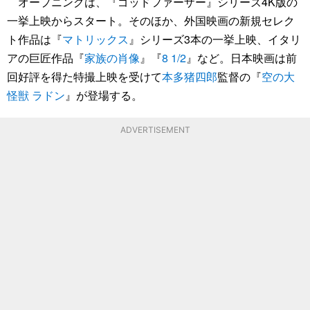
オープニングは、『ゴッドファーザー』シリーズ4K版の
一挙上映からスタート。そのほか、外国映画の新規セレク
ト作品は『
マトリックス
』シリーズ3本の一挙上映、イタリ
アの巨匠作品『
家族の肖像
』『
8 1/2
』など。日本映画は前
回好評を得た特撮上映を受けて
本多猪四郎
監督の『
空の大
怪獣 ラドン
』が登場する。
ADVERTISEMENT