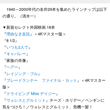
1940～2000年代の名作29本を集めたラインナップは以下
の通り。（清水一）
▼新規セレクト外国映画 18本
『
理由なき反抗
』＜4Kマスター版＞
『8 1/2』
『
いつも2人で
』
『
キャバレー
』
『家族の肖像』
『
ヘアー
』
『
レイジング・ブル
』
『
ブレードランナー ファイナル・カット
』＜4Kマスター
版＞
『
ドライビング Miss デイジー
』
『
ウォレスとグルミット
』チーズ・ホリデー／ペンギンに
気をつけろ！／ウォレスとグルミット、危機一髪！