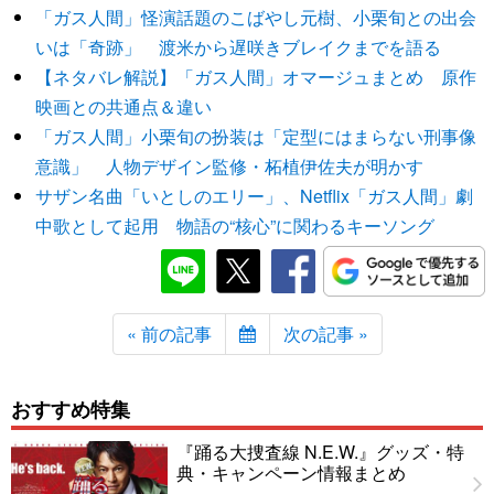
「ガス人間」怪演話題のこばやし元樹、小栗旬との出会
いは「奇跡」 渡米から遅咲きブレイクまでを語る
【ネタバレ解説】「ガス人間」オマージュまとめ 原作
映画との共通点＆違い
「ガス人間」小栗旬の扮装は「定型にはまらない刑事像
意識」 人物デザイン監修・柘植伊佐夫が明かす
サザン名曲「いとしのエリー」、Netflix「ガス人間」劇
中歌として起用 物語の“核心”に関わるキーソング
« 前の記事
次の記事 »
おすすめ特集
『踊る大捜査線 N.E.W.』グッズ・特
典・キャンペーン情報まとめ