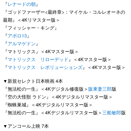
『
レナードの朝
』
『ゴッドファーザー<最終章>：マイケル・コルレオーネの
最期』＜4Kリマスター版＞
『フィッシャー・キング』
『
アポロ13
』
『
アルマゲドン
』
『マトリックス』＜4Kマスター版＞
『
マトリックス リローデッド
』＜4Kマスター版＞
『
マトリックス レボリューションズ
』＜4Kマスター版＞
▼新規セレクト日本映画 4本
『無法松の一生』＜4Kデジタル修復版＞
阪東妻三郎
版
『空の大怪獣 ラドン』＜4Kデジタルリマスター版＞
『蜘蛛巣城』＜4Kデジタルリマスター版＞
『無法松の一生』＜4Kデジタルリマスター版＞
三船敏郎
版
▼アンコール上映 7本