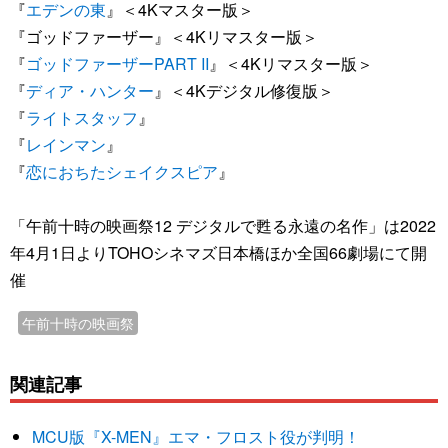
『
エデンの東
』＜4Kマスター版＞
『ゴッドファーザー』＜4Kリマスター版＞
『
ゴッドファーザーPART II
』＜4Kリマスター版＞
『
ディア・ハンター
』＜4Kデジタル修復版＞
『
ライトスタッフ
』
『
レインマン
』
『
恋におちたシェイクスピア
』
「午前十時の映画祭12 デジタルで甦る永遠の名作」は2022
年4月1日よりTOHOシネマズ日本橋ほか全国66劇場にて開
催
午前十時の映画祭
関連記事
MCU版『X-MEN』エマ・フロスト役が判明！