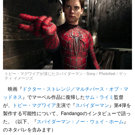
トビー・マグワイアが演じたスパイダーマン - Sony / Photofest / ゲッ
ティ イメージズ
映画『
ドクター・ストレンジ／マルチバース・オブ・マ
ッドネス
』でマーベル作品に復帰した
サム・ライミ
監督
が、
トビー・マグワイア
主演で『
スパイダーマン
』第4弾を
製作する可能性について、Fandangoのインタビューで語っ
た。（以下、『
スパイダーマン：ノー・ウェイ・ホーム
』
のネタバレを含みます）