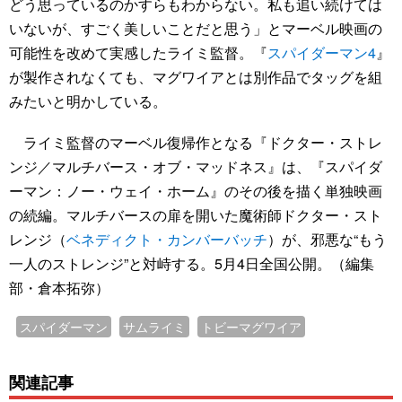
どう思っているのかすらもわからない。私も追い続けては
いないが、すごく美しいことだと思う」とマーベル映画の
可能性を改めて実感したライミ監督。『
スパイダーマン4
』
が製作されなくても、マグワイアとは別作品でタッグを組
みたいと明かしている。
ライミ監督のマーベル復帰作となる『ドクター・ストレ
ンジ／マルチバース・オブ・マッドネス』は、『スパイダ
ーマン：ノー・ウェイ・ホーム』のその後を描く単独映画
の続編。マルチバースの扉を開いた魔術師ドクター・スト
レンジ（
ベネディクト・カンバーバッチ
）が、邪悪な“もう
一人のストレンジ”と対峙する。5月4日全国公開。（編集
部・倉本拓弥）
スパイダーマン
サムライミ
トビーマグワイア
関連記事