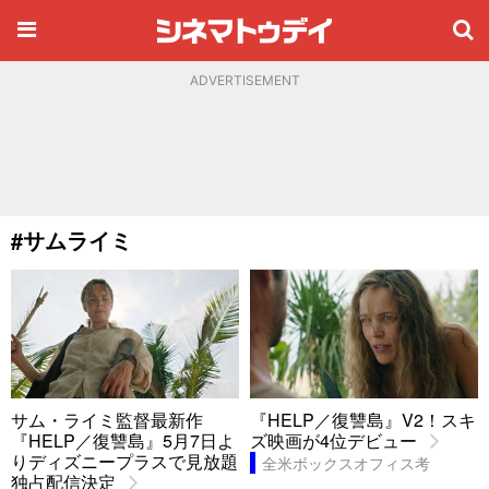
ADVERTISEMENT
#サムライミ
サム・ライミ監督最新作
『HELP／復讐島』V2！スキ
『HELP／復讐島』5月7日よ
ズ映画が4位デビュー
りディズニープラスで見放題
全米ボックスオフィス考
独占配信決定