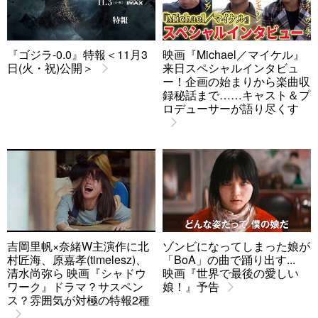
『ゴジラ-0.0』特報＜11月3
映画『Michael／マイケル』
日(火・祝)公開＞
来日スペシャルインタビュ
ー！企画の始まりから楽曲収
録秘話まで……キャスト＆プ
ロデューサーが語り尽くす
吉岡里帆×奈緒W主演作に北
ゾンビになってしまった娘が
村匠海、原嘉孝(timelesz)、
「BoA」の曲で踊り出す...
清水尚弥ら 映画『シャドウ
映画『世界で最後の愛しい
ワーク』ドラマ？サスペン
娘！』予告
ス？雰囲気が対極の特報2種