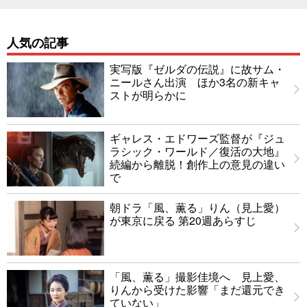
人気の記事
実写版『ゼルダの伝説』に故サム・
ニールさん出演 ほか3名の新キャ
ストが明らかに
ギャレス・エドワーズ監督が『ジュ
ラシック・ワールド／復活の大地』
続編から離脱！創作上の意見の違い
で
朝ドラ「風、薫る」りん（見上愛）
が東京に戻る 第20週あらすじ
「風、薫る」撮影佳境へ 見上愛、
りんから受けた影響「まだ還元でき
ていない」