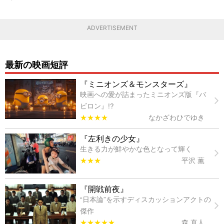
ADVERTISEMENT
最新の映画短評
『ミニオンズ＆モンスターズ』
映画への愛が詰まったミニオンズ版『バ
ビロン』!?
★★★★
なかざわひでゆき
『左利きの少女』
生きる力が鮮やかな色となって輝く
★★★
平沢 薫
『開戦前夜』
“日本論”を示すディスカッションアクトの
傑作
★★★★★
森 直人