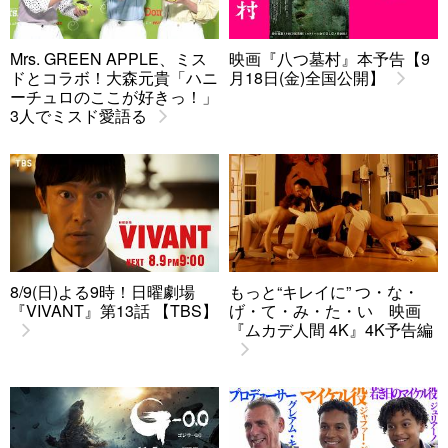
Mrs. GREEN APPLE、ミス
映画『八つ墓村』本予告【9
ドとコラボ！大森元貴「ハニ
月18日(金)全国公開】
ーチュロのここが好きっ！」
3人でミスド愛語る
8/9(日)よる9時！日曜劇場
もっと“キレイに” つ・な・
『VIVANT』第13話 【TBS】
げ・て・み・た・い 映画
『ムカデ人間 4K』4K予告編