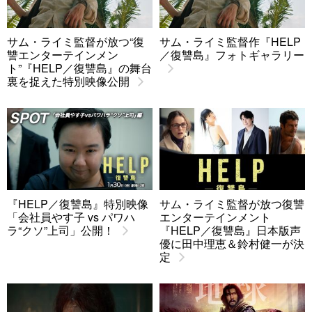
サム・ライミ監督が放つ“復
サム・ライミ監督作『HELP
讐エンターテインメン
／復讐島』フォトギャラリー
ト”『HELP／復讐島』の舞台
裏を捉えた特別映像公開
『HELP／復讐島』特別映像
サム・ライミ監督が放つ復讐
「会社員やす子 vs パワハ
エンターテインメント
ラ“クソ”上司」公開！
『HELP／復讐島』日本版声
優に田中理恵＆鈴村健一が決
定