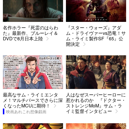
名作ホラー『死霊のはらわ
『スター・ウォーズ』アダ
た』最新作、ブルーレイ＆
ム・ドライヴァーvs恐竜！サ
DVDで8月日本上陸
ム・ライミ製作SF『65』公
開決定
最高なサム・ライミエンタ
人はなぜスーパーヒーローに
メ！マルチバースでさらに深
惹かれるのか 『ドクター・
くなったMCUに期待！
ストレンジMoM』サム・ラ
イミ監督インタビュー
映画あれこれ想像戯画