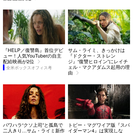
『HELP／復讐島』首位デビ
サム・ライミ、きっかけは
ュー！人気YouTuberの自主
『ドクター・ストレン
配給映画が2位
ジ』“復讐ヒロイン”にレイチ
ェル・マクアダムス起用の理
全米ボックスオフィス考
由
パワハラ“クソ上司”と孤島で
トビー・マグワイア版『スパ
二人きり…サム・ライミ新作
イダーマン4』は実現しな