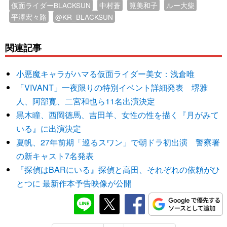
仮面ライダーBLACKSUN
中村蒼
筧美和子
ルー大柴
平澤宏々路
@KR_BLACKSUN
関連記事
小悪魔キャラがハマる仮面ライダー美女：浅倉唯
「VIVANT」一夜限りの特別イベント詳細発表 堺雅
人、阿部寛、二宮和也ら11名出演決定
黒木瞳、西岡徳馬、吉田羊、女性の性を描く『月がみて
いる』に出演決定
夏帆、27年前期「巡るスワン」で朝ドラ初出演 警察署
の新キャスト7名発表
『探偵はBARにいる』探偵と高田、それぞれの依頼がひ
とつに 最新作本予告映像が公開