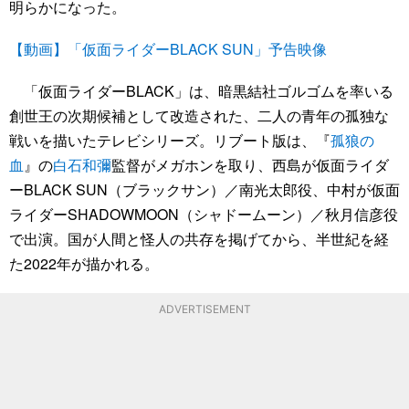
明らかになった。
【動画】「仮面ライダーBLACK SUN」予告映像
「仮面ライダーBLACK」は、暗黒結社ゴルゴムを率いる
創世王の次期候補として改造された、二人の青年の孤独な
戦いを描いたテレビシリーズ。リブート版は、『
孤狼の
血
』の
白石和彌
監督がメガホンを取り、西島が仮面ライダ
ーBLACK SUN（ブラックサン）／南光太郎役、中村が仮面
ライダーSHADOWMOON（シャドームーン）／秋月信彦役
で出演。国が人間と怪人の共存を掲げてから、半世紀を経
た2022年が描かれる。
ADVERTISEMENT