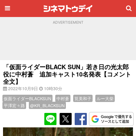
ADVERTISEMENT
「仮面ライダーBLACK SUN」若き日の光太郎
役に中村蒼 追加キャスト10名発表【コメント
全文】
2022年10月9日
10時30分
仮面ライダーBLACKSUN
中村蒼
筧美和子
ルー大柴
平澤宏々路
@KR_BLACKSUN