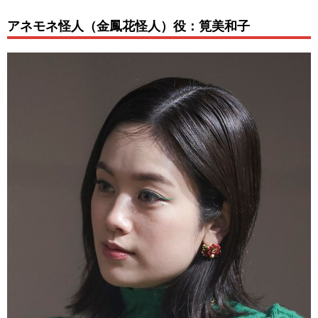
アネモネ怪人（金鳳花怪人）役：筧美和子