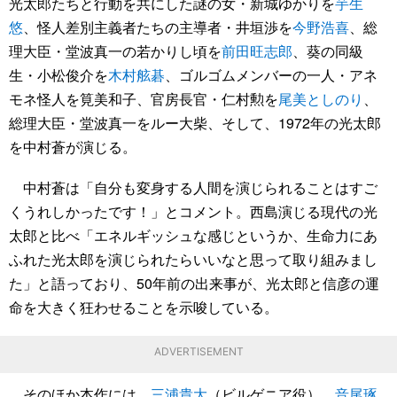
光太郎たちと行動を共にした謎の女・新城ゆかりを
芋生
悠
、怪人差別主義者たちの主導者・井垣渉を
今野浩喜
、総
理大臣・堂波真一の若かりし頃を
前田旺志郎
、葵の同級
生・小松俊介を
木村舷碁
、ゴルゴムメンバーの一人・アネ
モネ怪人を筧美和子、官房長官・仁村勲を
尾美としのり
、
総理大臣・堂波真一をルー大柴、そして、1972年の光太郎
を中村蒼が演じる。
中村蒼は「自分も変身する人間を演じられることはすご
くうれしかったです！」とコメント。西島演じる現代の光
太郎と比べ「エネルギッシュな感じというか、生命力にあ
ふれた光太郎を演じられたらいいなと思って取り組みまし
た」と語っており、50年前の出来事が、光太郎と信彦の運
命を大きく狂わせることを示唆している。
ADVERTISEMENT
そのほか本作には、
三浦貴大
（ビルゲニア役）、
音尾琢