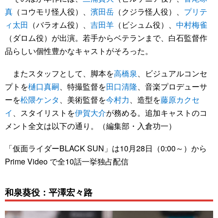
真
（コウモリ怪人役）、
濱田岳
（クジラ怪人役）、
プリテ
ィ太田
（バラオム役）、
吉田羊
（ビシュム役）、
中村梅雀
（ダロム役）が出演。若手からベテランまで、白石監督作
品らしい個性豊かなキャストがそろった。
またスタッフとして、脚本を
高橋泉
、ビジュアルコンセ
プトを
樋口真嗣
、特撮監督を
田口清隆
、音楽プロデューサ
ーを
松隈ケンタ
、美術監督を
今村力
、造型を
藤原カクセ
イ
、スタイリストを
伊賀大介
が務める。追加キャストのコ
メント全文は以下の通り。（編集部・入倉功一）
「仮面ライダーBLACK SUN」は10月28日（0:00～）から
Prime Video で全10話一挙独占配信
和泉葵役：平澤宏々路