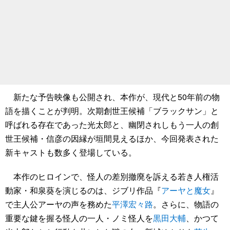
新たな予告映像も公開され、本作が、現代と50年前の物
語を描くことが判明。次期創世王候補「ブラックサン」と
呼ばれる存在であった光太郎と、幽閉されしもう一人の創
世王候補・信彦の因縁が垣間見えるほか、今回発表された
新キャストも数多く登場している。
本作のヒロインで、怪人の差別撤廃を訴える若き人権活
動家・和泉葵を演じるのは、ジブリ作品『
アーヤと魔女
』
で主人公アーヤの声を務めた
平澤宏々路
。さらに、物語の
重要な鍵を握る怪人の一人・ノミ怪人を
黒田大輔
、かつて