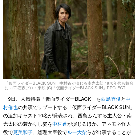
「仮面ライダーBLACK SUN」中村蒼が演じる南光太郎 1970年代も舞台
に - (C)石森プロ・東映 (C)「仮面ライダーBLACK SUN」PROJECT
9日、人気特撮「仮面ライダーBLACK」を
西島秀俊
と
中
村倫也
の共演でリブートする「仮面ライダーBLACK SUN」
の追加キャスト10名が発表され、西島ふんする主人公・南
光太郎の若かりし姿を
中村蒼
が演じるほか、アネモネ怪人
役で
筧美和子
、総理大臣役で
ルー大柴
らが出演することが