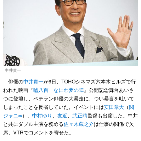
中井貴一
俳優の
中井貴一
が6日、TOHOシネマズ六本木ヒルズで行
われた映画『
嘘八百 なにわ夢の陣
』公開記念舞台あいさ
つに登壇し、ベテラン俳優の大暴走に、つい暴言を吐いて
しまったことを反省していた。イベントには
安田章大
（
関
ジャニ∞
）、
中村ゆり
、
友近
、
武正晴
監督も出席した。中井
と共にダブル主演を務める
佐々木蔵之介
は仕事の関係で欠
席、VTRでコメントを寄せた。