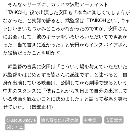
そんなシリーズに、カリスマ波動アーティスト
「TAIKOH」役で出演した安田も「本当に楽しくてしょうが
なかった」と笑顔で語ると、武監督は「TAIKOHというキャ
ラはいまいちつかみどころがなかったのですが、安田さん
にお会いして、彼のキャラをいろいろいただいてできあが
った。当て書きに近かった」と安田からインスパイアされ
た役柄だったことを明かす。
武監督の言葉に安田は「こういう場を与えていただいた
武監督をはじめとする皆さんに感謝です」と述べると、自
身が出演している映画は、公開してから劇場で観るという
中井のスタンスに「僕もこれから初日まで自分の出演して
いる映画を観ないことに決めました」と語って客席を笑わ
せていた。（磯部正和）
@uso800movie
嘘八百なにわ夢の陣
中井貴一
安田章大
関ジャニ