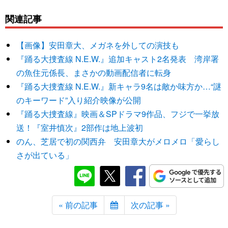
関連記事
【画像】安田章大、メガネを外しての演技も
『踊る大捜査線 N.E.W.』追加キャスト2名発表 湾岸署
の魚住元係長、まさかの動画配信者に転身
『踊る大捜査線 N.E.W.』新キャラ9名は敵か味方か…“謎
のキーワード”入り紹介映像が公開
『踊る大捜査線』映画＆SPドラマ9作品、フジで一挙放
送！『室井慎次』2部作は地上波初
のん、芝居で初の関西弁 安田章大がメロメロ「愛らし
さが出ている」
« 前の記事
次の記事 »