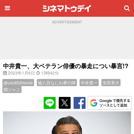
ADVERTISEMENT
中井貴一、大ベテラン俳優の暴走につい暴言!?
2023年1月6日
13時42分
@uso800movie
嘘八百なにわ夢の陣
中井貴一
安田章大
関ジャニ