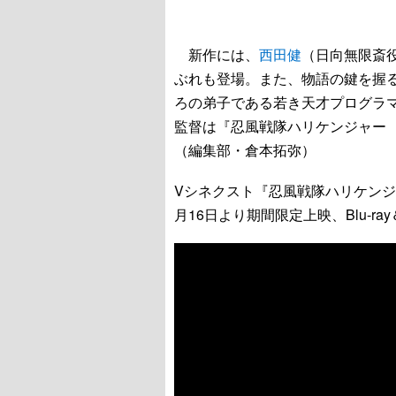
新作には、
西田健
（日向無限斎
ぶれも登場。また、物語の鍵を握
ろの弟子である若き天才プログラ
監督は『忍風戦隊ハリケンジャー 10
（編集部・倉本拓弥）
Vシネクスト『忍風戦隊ハリケンジャーで
月16日より期間限定上映、Blu-ray