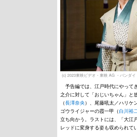
(c) 2023東映ビデオ・東映 AG ・バンダイ・
予告編では、江戸時代にやってき
之介に対して「おじいちゃん」と
（
長澤奈央
）、尾藤吼太／ハリケ
ゴウライジャーの霞一甲（
白川裕
立ち向かう。ラストには、「大江
レッドに変身する姿も収められて