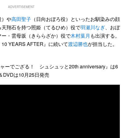
ADVERTISEMENT
役）や
高田聖子
（日向おぼろ役）といったお馴染みの顔
る天翔石を持つ照姫（てるひめ）役で
羽瀬川なぎ
、おぼ
マー・雲母坂（きららざか）役で
木村葉月
も出演する。
 YEARS AFTER』に続いて
渡辺勝也
が担当した。
ござる！ シュシュッと20th anniversary』は6
＆DVDは10月25日発売