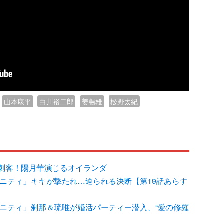
山本康平
白川裕二郎
姜暢雄
松野太紀
刺客！陽月華演じるオイランダ
ィニティ」キキが撃たれ…迫られる決断【第19話あらす
ィニティ」刹那＆琉唯が婚活パーティー潜入、“愛の修羅