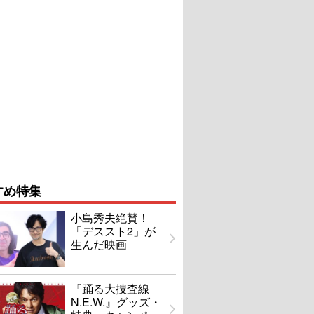
すめ特集
小島秀夫絶賛！
「デススト2」が
生んだ映画
『踊る大捜査線
N.E.W.』グッズ・