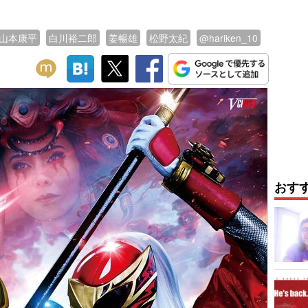
山本康平
白川裕二郎
姜暢雄
松野太紀
@hariken_10
おす