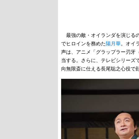
最強の敵・オイランダを演じるの
でヒロインを務めた
陽月華
。オイ
声は、アニメ「グラップラー刃牙
当する。さらに、テレビシリーズ
向無限斎に仕える長尾聡之心役で