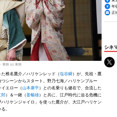
年収
正
シネ
東映 (c) 東映
た椎名鷹介／ハリケンレッド（
塩谷瞬
）が、先祖・鷹
放つシーンからスタート。野乃七海／ハリケンブルー
ンイエロー（
山本康平
）との名乗りも健在で、合流した
二郎
）＆一鍬（
姜暢雄
）と共に、江戸時代に迫る危機に
戸ハリケンジャイロ」を使った鷹介が、大江戸ハリケン
いる。