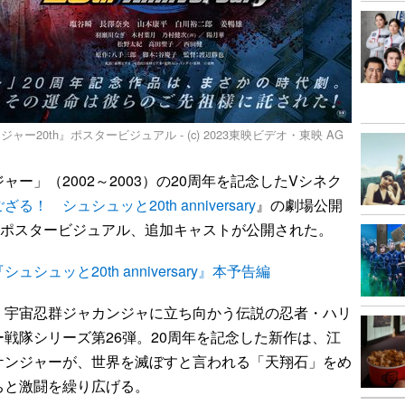
20th』ポスタービジュアル - (c) 2023東映ビデオ・東映 AG
」（2002～2003）の20周年を記念したVシネク
 シュシュッと20th anniversary
』の劇場公開
、ポスタービジュアル、追加キャストが公開された。
ュッと20th anniversary』本予告編
宇宙忍群ジャカンジャに立ち向かう伝説の忍者・ハリ
戦隊シリーズ第26弾。20周年を記念した新作は、江
ケンジャーが、世界を滅ぼすと言われる「天翔石」をめ
ちと激闘を繰り広げる。