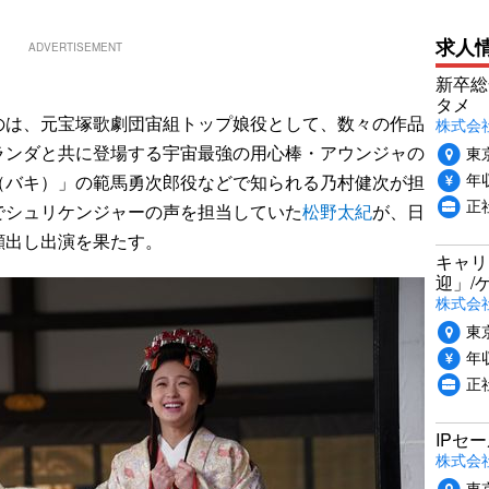
求人
ADVERTISEMENT
新卒総
タメ
は、元宝塚歌劇団宙組トップ娘役として、数々の作品
株式会社P
ランダと共に登場する宇宙最強の用心棒・アウンジャの
東
年収
（バキ）」の範馬勇次郎役などで知られる乃村健次が担
正
でシュリケンジャーの声を担当していた
松野太紀
が、日
顔出し出演を果たす。
キャリ
迎」/
株式会
東
年収
正
IPセ
株式会
東