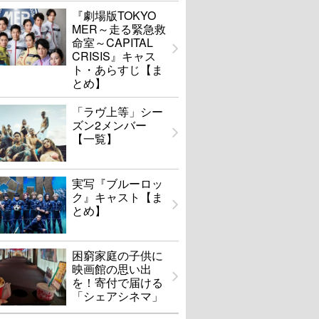
『劇場版TOKYO
MER～走る緊急救
命室～CAPITAL
CRISIS』キャス
ト・あらすじ【ま
とめ】
「ラヴ上等」シー
ズン2メンバー
【一覧】
実写『ブルーロッ
ク』キャスト【ま
とめ】
困窮家庭の子供に
映画館の思い出
を！寄付で届ける
「シェアシネマ」