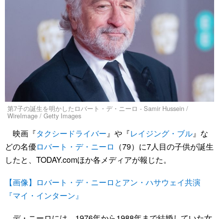
第7子の誕生を明かしたロバート・デ・ニーロ - Samir Hussein /
WireImage / Getty Images
映画『
タクシードライバー
』や『
レイジング・ブル
』な
どの名優
ロバート・デ・ニーロ
（79）に7人目の子供が誕生
したと、TODAY.comほか各メディアが報じた。
【画像】ロバート・デ・ニーロとアン・ハサウェイ共演
『マイ・インターン』
デ・ニーロには、1976年から1988年まで結婚していた女