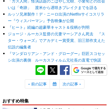
「ガス人間」怪演話題のこばやし元樹、小栗旬との出会
いは「奇跡」 渡米から遅咲きブレイクまでを語る
ルッソ兄弟製作！デ・ニーロ出演のNetflixサイコスリラ
ー『ウィスパーマン』予告映像が公開
『ヒート』続編の超豪華キャスト＆役柄が判明
ジョージ・ルーカス監督の元妻マーシアさん死去 『ス
ター・ウォーズ』でアカデミー賞受賞、旧三部作支えた
伝説の編集者
『マンダロリアン・アンド・グローグー』巨匠スコセッ
シ出演の裏側 ルーカスフィルム元社長の直電で快諾
« 前の記事
次の記事 »
おすすめ特集