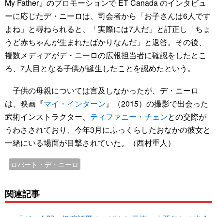
My Father』のプロモーションで ET Canada のインタビュ
ーに応じたデ・ニーロは、司会者から「お子さんは6人です
よね」と尋ねられると、「実際には7人だ」と訂正し「ちょ
うど赤ちゃんが生まれたばかりなんだ」と返答。その後、
複数メディアがデ・ニーロの広報担当者に確認をしたとこ
ろ、7人目となる子供が誕生したことを認めたという。
子供の母親については言及しなかったが、デ・ニーロ
は、映画『
マイ・インターン
』（2015）の撮影で出会った
武術インストラクター、
ティファニー・チェン
との交際が
うわさされており、今年3月にふっくらしたおなかの彼女と
一緒にいる場面が目撃されていた。（西村重人）
ロバート・デ・ニーロ
関連記事