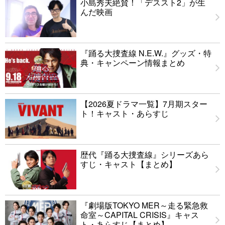
小島秀夫絶賛！「デススト2」が生
んだ映画
『踊る大捜査線 N.E.W.』グッズ・特
典・キャンペーン情報まとめ
【2026夏ドラマ一覧】7月期スター
ト！キャスト・あらすじ
歴代『踊る大捜査線』シリーズあら
すじ・キャスト【まとめ】
『劇場版TOKYO MER～走る緊急救
命室～CAPITAL CRISIS』キャス
ト・あらすじ【まとめ】