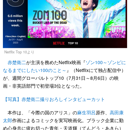
Netflix Top 10より
赤楚衛二
が主演を務めたNetflix映画『
ゾン100～ゾンビに
なるまでにしたい100のこと～
』（Netflixにて独占配信中）
が、週間グローバルトップ10（7月31日～8月6日）の映
画・非英語部門で初登場3位となった。
【写真】赤楚衛二撮りおろしインタビューカット
本作は、「今際の国のアリス」の
麻生羽呂
原作、
高田康
太郎
作画によるコミックを実写映画化。ブラック企業に勤
め心身共に疲れ切った青年・天道輝（てんどう・あきら）