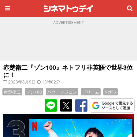
ADVERTISEMENT
赤楚衛二『ゾン100』ネトフリ非英語で世界3位
に！
2023年8月9日
13時02分
赤楚衛二
ゾン100
パク・ソジュン
ドリーム
Netflix