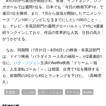
8月3日から配信が開始され、香港、インドネシア、シン
ガポールでは週間1位を、日本でも「今日の映画TOP10」で
連日1位を獲得。また、7月から放送が開始したアニメシリ
ーズ「ゾン100～ゾンビになるまでにしたい100のこと～」
も、テレビ・非英語部門の週間グローバルトップ10に4週連
続ランクインしており、作品の世界的な人気、注目の高さ
がうかがえる。
なお、同期間（7月31日～8月6日）の映画・非英語部門
は、ドイツ映画『パラダイス ー人生の値段ー』が2週連続1
位に。
パク・ソジュン
主演のNetflix映画『ドリーム ～狙
え、人生逆転ゴール！～』は韓国、台湾で1位を獲得する
も、前期間の3位から4位とランキングを下げた。（高橋理
久）
赤楚衛二
ゾン100
パク・ソジュン
ドリーム
Netflix