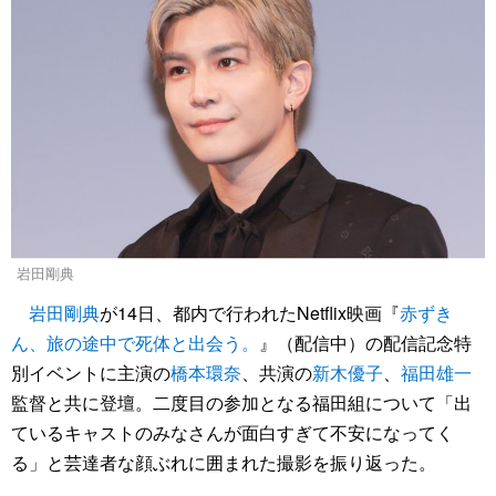
岩田剛典
岩田剛典
が14日、都内で行われたNetflix映画『
赤ずき
ん、旅の途中で死体と出会う。
』（配信中）の配信記念特
別イベントに主演の
橋本環奈
、共演の
新木優子
、
福田雄一
監督と共に登壇。二度目の参加となる福田組について「出
ているキャストのみなさんが面白すぎて不安になってく
る」と芸達者な顔ぶれに囲まれた撮影を振り返った。