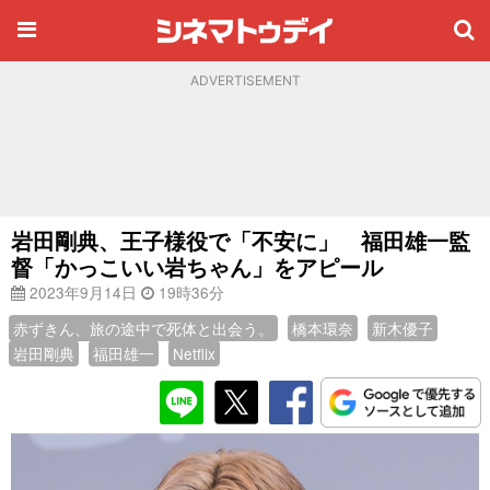
ADVERTISEMENT
岩田剛典、王子様役で「不安に」 福田雄一監
督「かっこいい岩ちゃん」をアピール
2023年9月14日
19時36分
赤ずきん、旅の途中で死体と出会う。
橋本環奈
新木優子
岩田剛典
福田雄一
Netflix