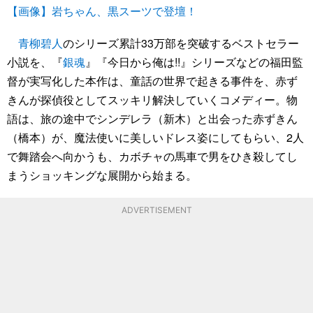
【画像】岩ちゃん、黒スーツで登壇！
青柳碧人
のシリーズ累計33万部を突破するベストセラー
小説を、『
銀魂
』『今日から俺は!!』シリーズなどの福田監
督が実写化した本作は、童話の世界で起きる事件を、赤ず
きんが探偵役としてスッキリ解決していくコメディー。物
語は、旅の途中でシンデレラ（新木）と出会った赤ずきん
（橋本）が、魔法使いに美しいドレス姿にしてもらい、2人
で舞踏会へ向かうも、カボチャの馬車で男をひき殺してし
まうショッキングな展開から始まる。
ADVERTISEMENT