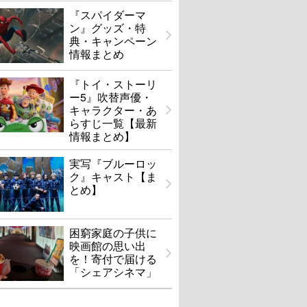
『スパイダーマ
ン』グッズ・特
典・キャンペーン
情報まとめ
『トイ・ストーリ
ー5』吹替声優・
キャラクター・あ
らすじ一覧【最新
情報まとめ】
実写『ブルーロッ
ク』キャスト【ま
とめ】
困窮家庭の子供に
映画館の思い出
を！寄付で届ける
「シェアシネマ」