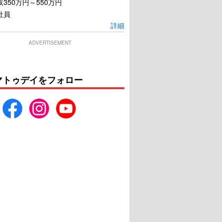
350万円～550万円
社員
詳細
ADVERTISEMENT
劇場版IV－ 首都ク
相棒 -劇場版III- 巨大密室!特
ス 人質は50万人！
命係 絶海の孤島へ
マトゥデイをフォロー
命係 最後の決断
U-NEXTで見る
U-NEXTで見る