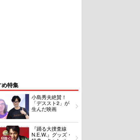
すめ特集
小島秀夫絶賛！
「デススト2」が
生んだ映画
『踊る大捜査線
N.E.W.』グッズ・