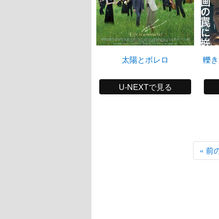
太陽とボレロ
轢き
U-NEXTで見る
« 前