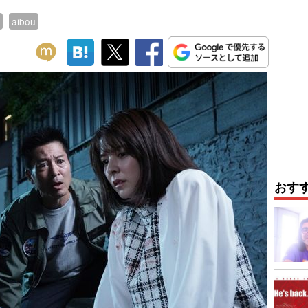
aibou
おす