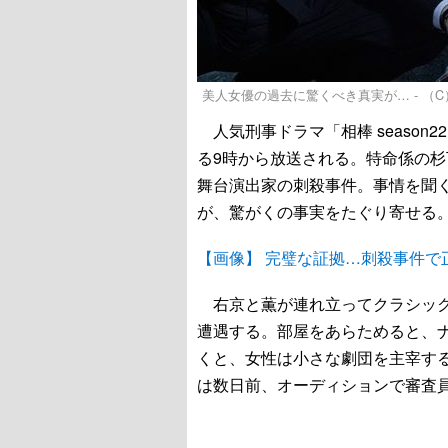
美人女優の過去に驚くべき真実が… - （
人気刑事ドラマ「相棒 season
る9時から放送される。特命係の杉
舞台演出家の刺殺事件。事情を聞
が、驚がくの事実をたぐり寄せる
【画像】 完璧な証拠…刺殺事件で
右京と薫が連れ立ってクラシック
遭遇する。部屋をあらためると、
くと、女性は小さな劇団を主宰す
は数日前、オーディションで審査