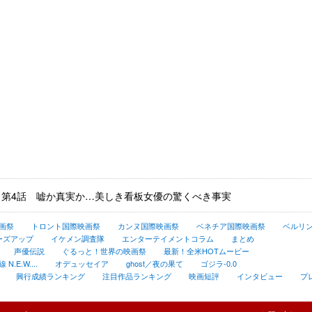
」第4話 嘘か真実か…美しき看板女優の驚くべき事実
画祭
トロント国際映画祭
カンヌ国際映画祭
ベネチア国際映画祭
ベルリ
ーズアップ
イケメン調査隊
エンターテイメントコラム
まとめ
声優伝説
ぐるっと！世界の映画祭
最新！全米HOTムービー
.E.W....
オデュッセイア
ghost／夜の果て
ゴジラ-0.0
興行成績ランキング
注目作品ランキング
映画短評
インタビュー
プ