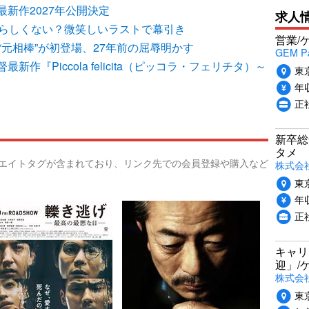
新作2027年公開決定
求人
回らしくない？微笑しいラストで幕引き
営業/
“元相棒”が初登場、27年前の屈辱明かす
GEM P
作『Piccola felicita（ピッコラ・フェリチタ）～
東
年収
正
新卒総
タメ
リエイトタグが含まれており、リンク先での会員登録や購入など
株式会社P
東
年収
正
キャリ
迎」/
株式会
東