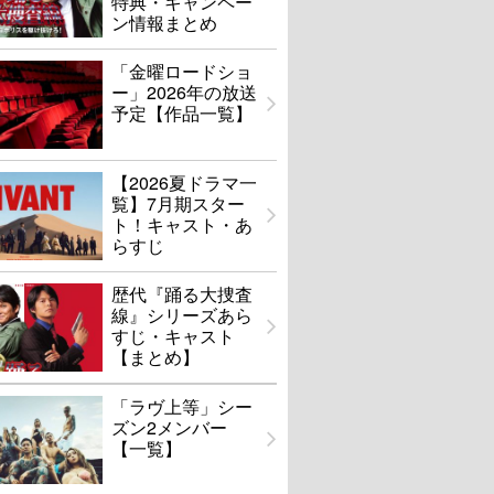
特典・キャンペー
ン情報まとめ
「金曜ロードショ
ー」2026年の放送
予定【作品一覧】
【2026夏ドラマ一
覧】7月期スター
ト！キャスト・あ
らすじ
歴代『踊る大捜査
線』シリーズあら
すじ・キャスト
【まとめ】
「ラヴ上等」シー
ズン2メンバー
【一覧】