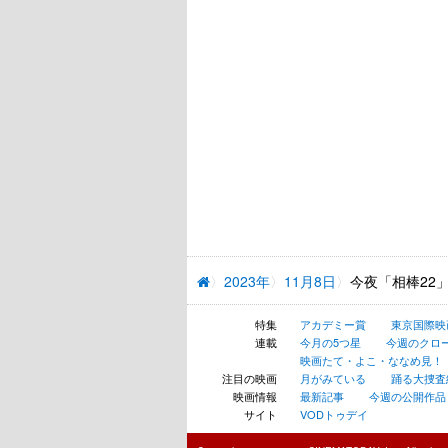
2023年
11月8日
今夜「相棒22
特集
アカデミー賞
東京国際映
連載
今月の5つ星
今週のクロ
映画たて・よこ・ななめ見！
注目の映画
月がみている
踊る大捜査線 N
映画情報
最新記事
今週の公開作品
サイト
VODトゥデイ