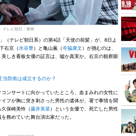
C）テレビ朝日・東映
22」（テレビ朝日系）の第4話「天使の前髪」が、8日よ
下右京（
水谷豊
）と亀山薫（
寺脇康文
）が挑むのは、
く美しき看板女優の証言は、嘘か真実か。右京の観察眼
。
正当防衛は成立するのか？
コンサートに向かっていたところ、血まみれの女性に
ナイフが胸に突き刺さった男性の遺体が。署で事情を聞
る久保崎美怜（
藤井美菜
）という女優で、死亡した男性
員を務めていた舞台演出家だった。