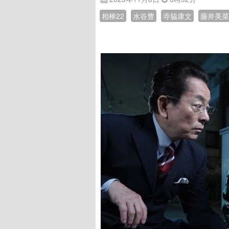
相棒22
水谷豊
寺脇康文
藤井美菜