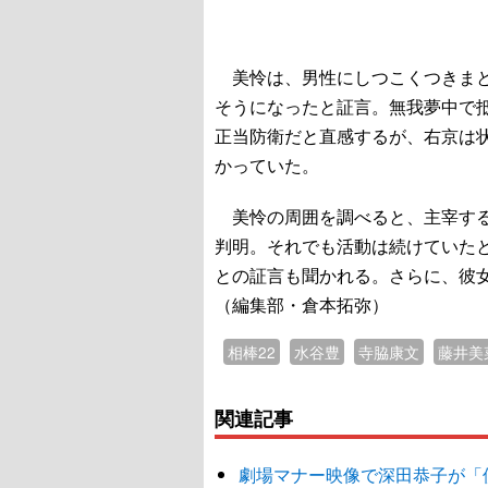
美怜は、男性にしつこくつきまと
そうになったと証言。無我夢中で
正当防衛だと直感するが、右京は状
かっていた。
美怜の周囲を調べると、主宰する
判明。それでも活動は続けていた
との証言も聞かれる。さらに、彼
（編集部・倉本拓弥）
相棒22
水谷豊
寺脇康文
藤井美
関連記事
劇場マナー映像で深田恭子が「