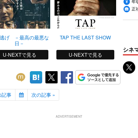
年収
正
逃げ －最高の最悪な
TAP THE LAST SHOW
相棒－
日－
ライシ
シネ
特
U-NEXTで見る
U-NEXTで見る
の記事
次の記事 »
ADVERTISEMENT