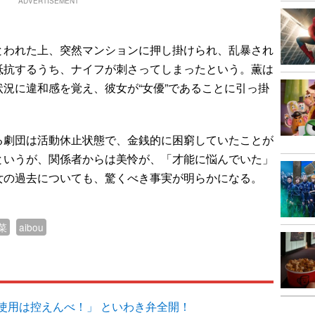
ADVERTISEMENT
われた上、突然マンションに押し掛けられ、乱暴され
抵抗するうち、ナイフが刺さってしまったという。薫は
況に違和感を覚え、彼女が“女優”であることに引っ掛
劇団は活動休止状態で、金銭的に困窮していたことが
というが、関係者からは美怜が、「才能に悩んでいた」
女の過去についても、驚くべき事実が明らかになる。
菜
aibou
使用は控えんべ！」 といわき弁全開！