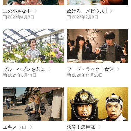
この小さな手
ぬけろ、メビウス!!
2023年4月8日
2023年2月3日
ブルーヘブンを君に
フード・ラック！食運
2021年6月11日
2020年11月20日
エキストロ
決算！忠臣蔵