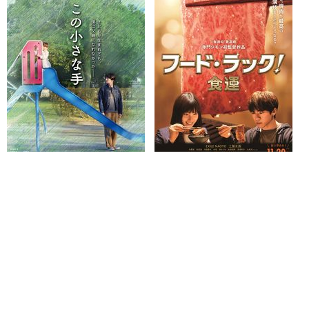
この小さな手
フード・ラック！食運
U-NEXTで見る
U-NEXTで見る
寺脇康文
© 2026 CINEMATODAY Inc.