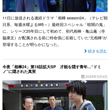
11日に放送される連続ドラマ「相棒 season24」（テレビ朝
日系、毎週水曜よる9時～）最終回スペシャル「暗闇の鬼」
に、シリーズ25年目にして初めて、初代相棒・亀山薫（寺
脇康文）が配属される前に特命係に在籍していた“元相棒”が
登場することが明らかになった。
続きを読む
今夜「相棒24」第18話拡大SP 才能を隠す青年…“ドミ
ノ”に隠された真実
2026年3月4日