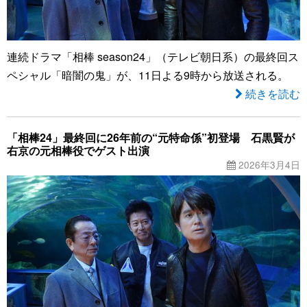
連続ドラマ「相棒 season24」（テレビ朝日系）の最終回ス
ペシャル「暗闇の鬼」が、11日よる9時から放送される。
続きを読む
「相棒24」最終回に26年前の“元特命係”初登場 石黒賢が
右京の元相棒役でゲスト出演
2026年3月4日