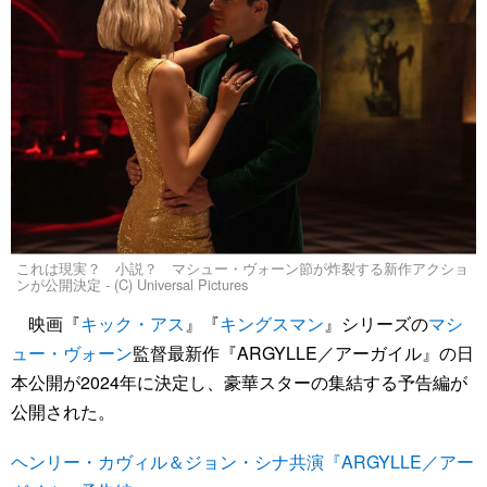
これは現実？ 小説？ マシュー・ヴォーン節が炸裂する新作アクショ
ンが公開決定 - (C) Universal Pictures
映画『
キック・アス
』『
キングスマン
』シリーズの
マシ
ュー・ヴォーン
監督最新作『ARGYLLE／アーガイル』の日
本公開が2024年に決定し、豪華スターの集結する予告編が
公開された。
ヘンリー・カヴィル＆ジョン・シナ共演『ARGYLLE／アー