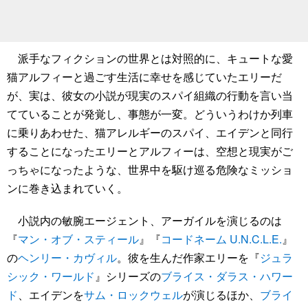
派手なフィクションの世界とは対照的に、キュートな愛
猫アルフィーと過ごす生活に幸せを感じていたエリーだ
が、実は、彼女の小説が現実のスパイ組織の行動を言い当
てていることが発覚し、事態が一変。どういうわけか列車
に乗りあわせた、猫アレルギーのスパイ、エイデンと同行
することになったエリーとアルフィーは、空想と現実がご
っちゃになったような、世界中を駆け巡る危険なミッショ
ンに巻き込まれていく。
小説内の敏腕エージェント、アーガイルを演じるのは
『
マン・オブ・スティール
』『
コードネーム U.N.C.L.E.
』
の
ヘンリー・カヴィル
。彼を生んだ作家エリーを『
ジュラ
シック・ワールド
』シリーズの
ブライス・ダラス・ハワー
ド
、エイデンを
サム・ロックウェル
が演じるほか、
ブライ