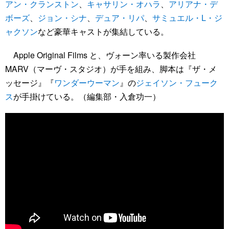
アン・クランストン
、
キャサリン・オハラ
、
アリアナ・デ
ボーズ
、
ジョン・シナ
、
デュア・リパ
、
サミュエル・L・ジ
ャクソン
など豪華キャストが集結している。
Apple Original Films と、ヴォーン率いる製作会社
MARV（マーヴ・スタジオ）が手を組み、脚本は『ザ・メ
ッセージ』『
ワンダーウーマン
』の
ジェイソン・フューク
ス
が手掛けている。（編集部・入倉功一）