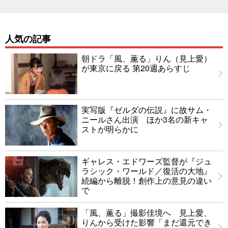
人気の記事
朝ドラ「風、薫る」りん（見上愛）
が東京に戻る 第20週あらすじ
実写版『ゼルダの伝説』に故サム・
ニールさん出演 ほか3名の新キャ
ストが明らかに
ギャレス・エドワーズ監督が『ジュ
ラシック・ワールド／復活の大地』
続編から離脱！創作上の意見の違い
で
「風、薫る」撮影佳境へ 見上愛、
りんから受けた影響「まだ還元でき