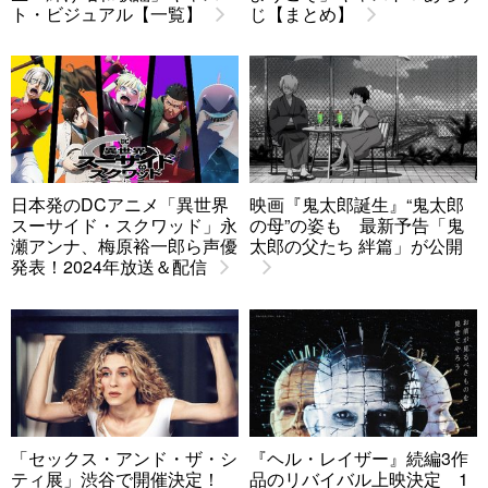
ト・ビジュアル【一覧】
じ【まとめ】
日本発のDCアニメ「異世界
映画『鬼太郎誕生』“鬼太郎
スーサイド・スクワッド」永
の母”の姿も 最新予告「鬼
瀬アンナ、梅原裕一郎ら声優
太郎の父たち 絆篇」が公開
発表！2024年放送＆配信
「セックス・アンド・ザ・シ
『ヘル・レイザー』続編3作
ティ展」渋谷で開催決定！
品のリバイバル上映決定 1