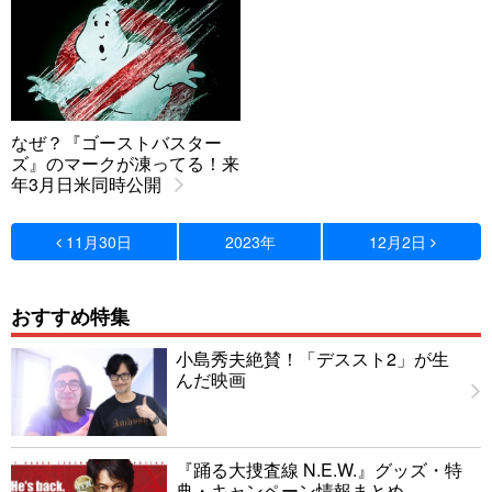
なぜ？『ゴーストバスター
ズ』のマークが凍ってる！来
年3月日米同時公開
11月30日
2023年
12月2日
おすすめ特集
小島秀夫絶賛！「デススト2」が生
んだ映画
『踊る大捜査線 N.E.W.』グッズ・特
典・キャンペーン情報まとめ