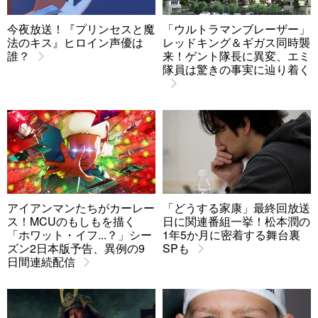
今夜放送！『プリンセスと魔
「ウルトラマンブレーザー」
法のキス』ヒロイン声優は
レッドキング＆ギガス同時襲
誰？
来！ゲント隊長に異変、エミ
隊員は驚きの事実に辿り着く
アイアンマンたちがカーレー
「どうする家康」最終回放送
ス！MCUのもしもを描く
日に関連番組一挙！松本潤の
「ホワット・イフ...？」シー
1年5か月に密着する舞台裏
ズン2日本版予告、異例の9
SPも
日間連続配信