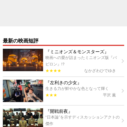
最新の映画短評
『ミニオンズ＆モンスターズ』
映画への愛が詰まったミニオンズ版『バ
ビロン』!?
★★★★
なかざわひでゆき
『左利きの少女』
生きる力が鮮やかな色となって輝く
★★★
平沢 薫
『開戦前夜』
“日本論”を示すディスカッションアクトの
傑作