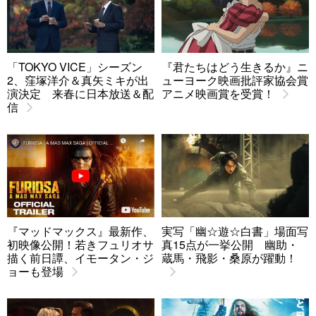
「TOKYO VICE」シーズン
『君たちはどう生きるか』ニ
2、窪塚洋介＆真矢ミキが出
ューヨーク映画批評家協会賞
演決定 来春に日本放送＆配
アニメ映画賞を受賞！
信
『マッドマックス』最新作、
実写「幽☆遊☆白書」場面写
初映像公開！若きフュリオサ
真15点が一挙公開 幽助・
描く前日譚、イモータン・ジ
蔵馬・飛影・桑原が躍動！
ョーも登場