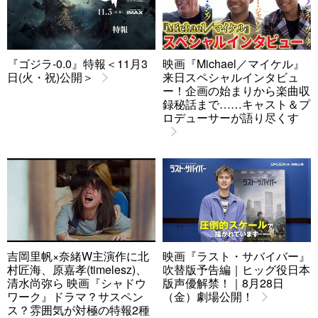
『ゴジラ-0.0』特報＜11月3
映画『Michael／マイケル』
日(火・祝)公開＞
来日スペシャルインタビュ
ー！企画の始まりから楽曲収
録秘話まで……キャスト＆プ
ロデューサーが語り尽くす
吉岡里帆×奈緒W主演作に北
映画『ラスト・サバイバー』
村匠海、原嘉孝(timelesz)、
吹替版予告編｜ヒッグ役日本
清水尚弥ら 映画『シャドウ
版声優解禁！｜8月28日
ワーク』ドラマ？サスペン
（金）劇場公開！
ス？雰囲気が対極の特報2種