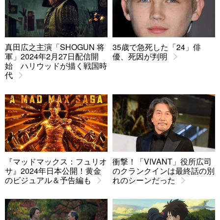
真田広之主演「SHOGUN 将
35歳で急死した「24」俳
軍」2024年2月27日配信開
優、死因が判明
始 ハリウッドが描く戦国時
代
『マッドマックス：フュリオ
衝撃！「VIVANT」役所広司
サ』2024年日本公開！黄金
のクランクインは最終話の別
のビジュアル＆予告編も
れのシーンだった