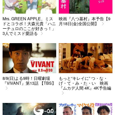
Mrs. GREEN APPLE、ミス
映画『八つ墓村』本予告【9
ドとコラボ！大森元貴「ハニ
月18日(金)全国公開】
ーチュロのここが好きっ！」
3人でミスド愛語る
8/9(日)よる9時！日曜劇場
もっと“キレイに” つ・な・
『VIVANT』第13話 【TBS】
げ・て・み・た・い 映画
『ムカデ人間 4K』4K予告編