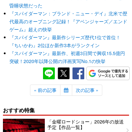
昏睡状態だった
『スパイダーマン：ブランド・ニュー・デイ』北米で歴
代最高のオープニング記録！『アベンジャーズ／エンド
ゲーム』超えの快挙
『スパイダーマン』最新作シリーズ歴代1位で首位！
『ちいかわ』2位ほか新作3本がランクイン
『スパイダーマン』最新作、初週3日間で興収15.5億円
突破！2020年以降公開の洋画実写No.1の快挙
« 前の記事
次の記事 »
おすすめ特集
「金曜ロードショー」2026年の放送
予定【作品一覧】