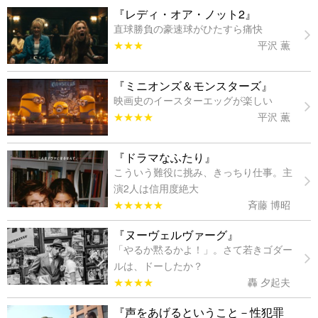
『レディ・オア・ノット2』
直球勝負の豪速球がひたすら痛快
★★★
平沢 薫
『ミニオンズ＆モンスターズ』
映画史のイースターエッグが楽しい
★★★★
平沢 薫
『ドラマなふたり』
こういう難役に挑み、きっちり仕事。主
演2人は信用度絶大
★★★★★
斉藤 博昭
『ヌーヴェルヴァーグ』
「やるか黙るかよ！」。さて若きゴダー
ルは、ドーしたか？
★★★★
轟 夕起夫
『声をあげるということ－性犯罪