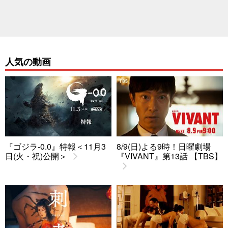
人気の動画
『ゴジラ-0.0』特報＜11月3
8/9(日)よる9時！日曜劇場
日(火・祝)公開＞
『VIVANT』第13話 【TBS】