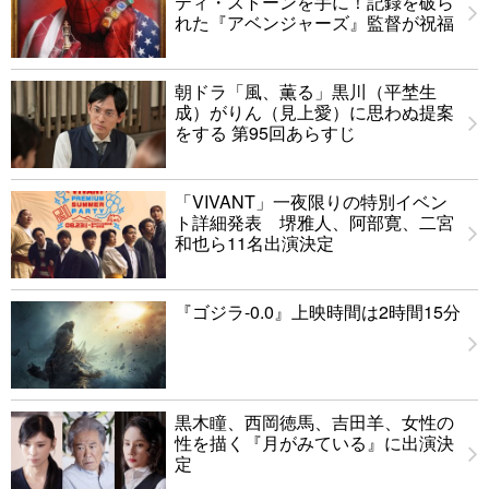
ティ・ストーンを手に！記録を破ら
れた『アベンジャーズ』監督が祝福
朝ドラ「風、薫る」黒川（平埜生
成）がりん（見上愛）に思わぬ提案
をする 第95回あらすじ
「VIVANT」一夜限りの特別イベン
ト詳細発表 堺雅人、阿部寛、二宮
和也ら11名出演決定
『ゴジラ-0.0』上映時間は2時間15分
黒木瞳、西岡徳馬、吉田羊、女性の
性を描く『月がみている』に出演決
定