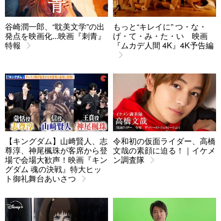
谷崎潤一郎、“耽美文学”の出
もっと“キレイに” つ・な・
発点を映画化...映画『刺青』
げ・て・み・た・い 映画
特報
『ムカデ人間 4K』4K予告編
【キングダム】山﨑賢人、志
令和初の仮面ライダー、高橋
尊淳、神尾楓珠が客席から登
文哉の素顔に迫る！｜イケメ
場で会場大歓声！映画『キン
ン調査隊
グダム 魂の決戦』特大ヒッ
ト御礼舞台あいさつ