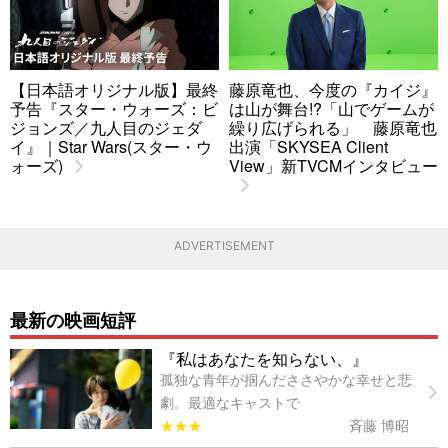
【日本語オリジナル版】最終
藤原竜也、今度の『カイジ』
予告『スター・ウォーズ：ビ
は山が舞台!?「山でゲームが
ジョンズ／九人目のジェダ
繰り広げられる」 藤原竜也
イ』｜Star Wars(スター・ウ
出演「SKYSEA Client
ォーズ)
View」新TVCMインタビュー
ADVERTISEMENT
最新の映画短評
『私はあなたを知らない、』
孤独な青年が掴んだささやかな幸せと悲
劇。最適なキャストで
★★★
斉藤 博昭