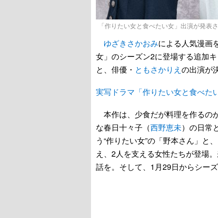
「作りたい女と食べたい女」出演が発表さ
ゆざきさかおみ
による人気漫画
女」のシーズン2に登場する追加
と、俳優・
ともさかりえ
の出演が
実写ドラマ「作りたい女と食べた
本作は、少食だが料理を作るのが
な春日十々子（
西野恵未
）の日常
う“作りたい女”の「野本さん」と
え、2人を支える女性たちが登場。
話を。そして、1月29日からシーズ