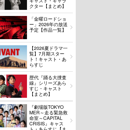
キャスト・キャラ
クター【まとめ】
「金曜ロードショ
ー」2026年の放送
予定【作品一覧】
【2026夏ドラマ一
覧】7月期スター
ト！キャスト・あ
らすじ
歴代『踊る大捜査
線』シリーズあら
すじ・キャスト
【まとめ】
『劇場版TOKYO
MER～走る緊急救
命室～CAPITAL
CRISIS』キャス
ト・あらすじ【ま