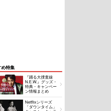
すめ特集
『踊る大捜査線
N.E.W.』グッズ・
特典・キャンペー
ン情報まとめ
Netflixシリーズ
「ダウンタイム」