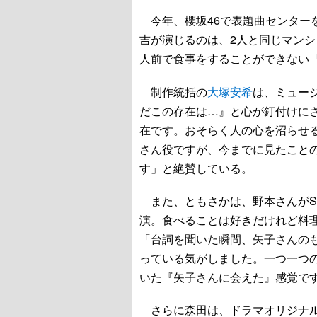
今年、櫻坂46で表題曲センターを
吉が演じるのは、2人と同じマン
人前で食事をすることができない「
制作統括の
大塚安希
は、ミュー
だこの存在は…』と心が釘付けに
在です。おそらく人の心を沼らせ
さん役ですが、今までに見たこと
す」と絶賛している。
また、ともさかは、野本さんがS
演。食べることは好きだけれど料理
「台詞を聞いた瞬間、矢子さんの
っている気がしました。一つ一つ
いた『矢子さんに会えた』感覚で
さらに森田は、ドラマオリジナル