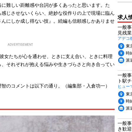
当に難しい距離感や台詞が多くあったと思います。た
も感じさせないくらい、絶妙な役作りの上で現場に臨ん
求人
さんにしか成し得ない技』。続編も信頼感しかありませ
一般事
見残業
アデコ
東
ADVERTISEMENT
時給
彼女たちが心を通わせ、ときに支え合い、ときに料理
派
ら、それぞれが抱える悩みや生きづらさと向き合ってい
一般事
ト駅チ
智のコメントは以下の通り。（編集部・入倉功一）
ヒュー
東
時給
派
一般事
き歓迎