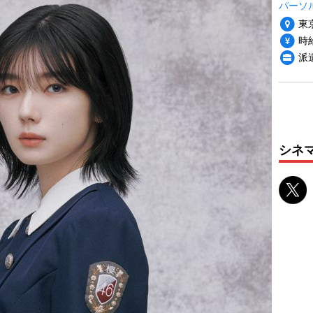
パーソ
東
時給
派
シネ