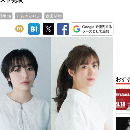
櫻坂46
ともさかりえ
森田望智
おす