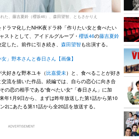
れた、藤吉夏鈴（櫻坂46）、森田望智、ともさかりえ
をドラマ化したNHK夜ドラ枠「作りたい女と食べたい
キャストとして、アイドルグループ・
櫻坂46
の
藤吉夏鈴
決定した。前作に引き続き、
森田望智
も出演する。
い女」野本さんと春日さん【画像】
大好きな野本ユキ（
比嘉愛未
）と、食べることが好き
と交流を描いた作品。続編では、自らの恋心に向き合
、その恋の相手である“食べたい女”「春日さん」に加
来年1月9日から、まずは昨年放送した第1話から第10
ン2にあたる第11話から全20話を放送する。
ADVERTISEMENT