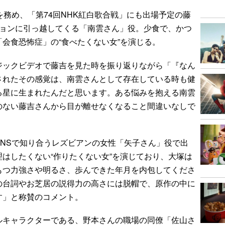
務め、「第74回NHK紅白歌合戦」にも出場予定の藤
ションに引っ越してくる「南雲さん」役。少食で、かつ
会食恐怖症」の“食べたくない女”を演じる。
ジックビデオで藤吉を見た時を振り返りながら「『なん
されたその感覚は、南雲さんとして存在している時も健
る星に生まれたんだと思います。ある悩みを抱える南雲
のない藤吉さんから目が離せなくなること間違いなしで
NSで知り合うレズビアンの女性「矢子さん」役で出
はしたくない“作りたくない女”を演じており、大塚は
もつ力強さや明るさ、歩んできた年月を内包してくださ
の台詞やお芝居の説得力の高さには脱帽で、原作の中に
す」と称賛のコメント。
キャラクターである、野本さんの職場の同僚「佐山さ