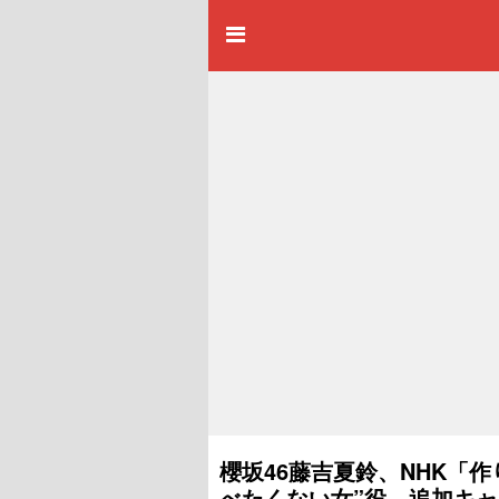
櫻坂46藤吉夏鈴、NHK「
べたくない女”役 追加キ