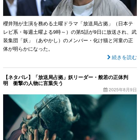
櫻井翔が主演を務める土曜ドラマ「放送局占拠」（日本テ
レビ系・毎週土曜よる9時～）の第5話が9日に放送され、武
装集団「妖」（あやかし）のメンバー・化け猫と河童の正
体が明らかになった。
続きを読む
【ネタバレ】「放送局占拠」妖リーダー・般若の正体判
明 衝撃の人物に言葉失う
2025年8月9日