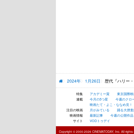
2024年
1月26日
歴代『ハリー・
特集
アカデミー賞
東京国際映
連載
今月の5つ星
今週のクロ
映画たて・よこ・ななめ見！
注目の映画
月がみている
踊る大捜査線 N
映画情報
最新記事
今週の公開作品
サイト
VODトゥデイ
Copyright © 2000-2026 CINEMATODAY, Inc. All rights 