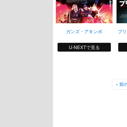
ガンズ・アキンボ
プリ
U-NEXTで見る
« 前