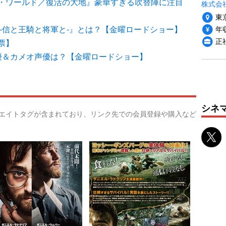
・ワールド／復活の大地』豪華すぎる吹替陣に注目
株式会社i
東
年収
-信と王騎と将軍と-』とは？【金曜ロードショー】
正
票】
優＆カメオ声優は？【金曜ロードショー】
シネ
リエイトタグが含まれており、リンク先での会員登録や購入など