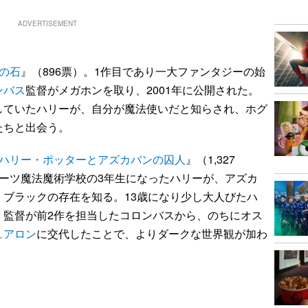
ADVERTISEMENT
の石
』（896票）。1作目であり一大ファンタジーの始
ンバス
監督がメガホンを取り、2001年に公開された。
していたハリーが、自分が魔法使いだと知らされ、ホグ
たちと出会う。
ハリー・ポッターとアズカバンの囚人
』（1,327
ーツ魔法魔術学校の3年生になったハリーが、アズカ
ブラックの存在を知る。13歳になり少し大人びたハ
。監督が前2作を担当したコロンバスから、のちにオス
ュアロン
に交代したことで、よりダークな世界観が加わ