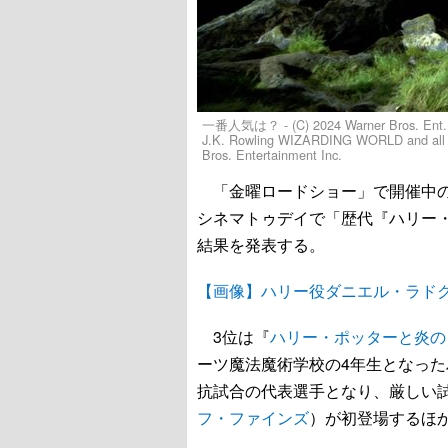
一番人気は？ - (C) 2024 Warner Bros. Ent. All
J.K. Rowling WIZARDING WORLD and all re
Bros. Entertainment Inc.
「金曜ロードショー」で開催中の4
シネマトゥデイで「歴代『ハリー
結果を発表する。
【画像】ハリー役ダニエル・ラドク
3位は『
ハリー・ポッターと炎の
ーツ魔法魔術学校の4年生となった
抗試合の代表選手となり、厳しい
フ・ファインズ
）が初登場するほ