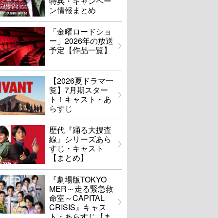
特典・キャンペー
ン情報まとめ
「金曜ロードショ
ー」2026年の放送
予定【作品一覧】
【2026夏ドラマ一
覧】7月期スター
ト！キャスト・あ
らすじ
歴代『踊る大捜査
線』シリーズあら
すじ・キャスト
【まとめ】
『劇場版TOKYO
MER～走る緊急救
命室～CAPITAL
CRISIS』キャス
ト・あらすじ【ま