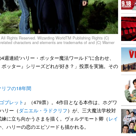
 Rights Reserved. Wizarding WorldTM Publishing Rights (C)
lated characters and elements are trademarks of and (C) Warner
週連続“ハリー・ポッター魔法ワールド”に合わせ、
・ポッター』シリーズどれが好き？」投票を実施。その
リフの18年間
ゴブレット
』（479票）。4作目となる本作は、ホグワ
ハリー（
ダニエル・ラドクリフ
）が、三大魔法学校対
試練に立ち向かうさまを描く。ヴォルデモート卿（
レイ
か、ハリーの恋のエピソードも描かれる。