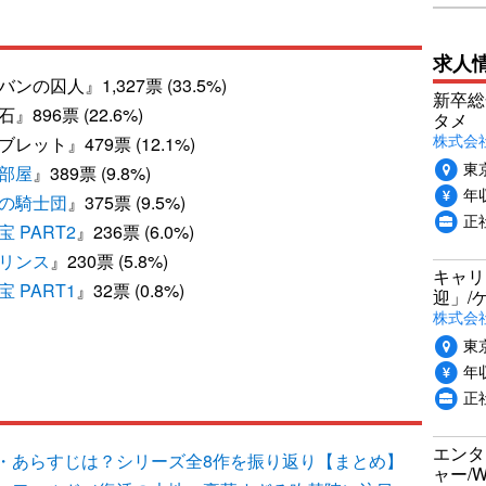
求人
囚人』1,327票 (33.5%)
新卒総
96票 (22.6%)
タメ
株式会社P
ト』479票 (12.1%)
東
部屋
』389票 (9.8%)
年収
の騎士団
』375票 (9.5%)
正
 PART2
』236票 (6.0%)
リンス
』230票 (5.8%)
キャリ
 PART1
』32票 (0.8%)
迎」/
株式会
東
年収
正
エンタ
・あらすじは？シリーズ全8作を振り返り【まとめ】
ャー/