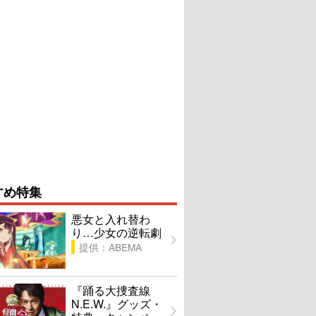
すめ特集
悪女と入れ替わ
り…少女の逆転劇
提供：ABEMA
『踊る大捜査線
N.E.W.』グッズ・