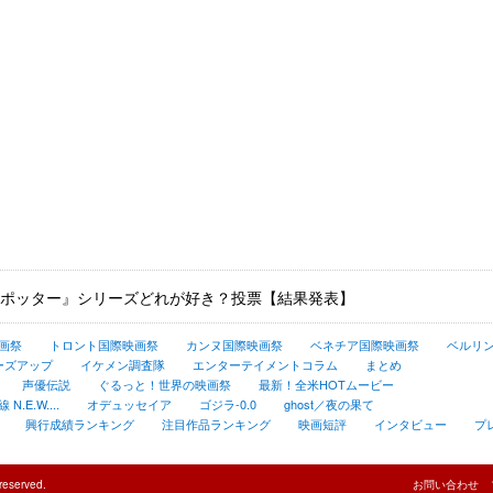
ポッター』シリーズどれが好き？投票【結果発表】
画祭
トロント国際映画祭
カンヌ国際映画祭
ベネチア国際映画祭
ベルリ
ーズアップ
イケメン調査隊
エンターテイメントコラム
まとめ
声優伝説
ぐるっと！世界の映画祭
最新！全米HOTムービー
.E.W....
オデュッセイア
ゴジラ-0.0
ghost／夜の果て
興行成績ランキング
注目作品ランキング
映画短評
インタビュー
プ
reserved.
お問い合わせ