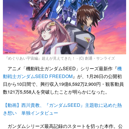
『めぐりあい宇宙編』超えが見えてきた！ - (C) 創通・サンライズ
アニメ「機動戦士ガンダムSEED」シリーズ最新作『
機
動戦士ガンダムSEED FREEDOM
』が、1月26日の公開初
日から10日間で、興行収入19億6,592万2,900円・観客動員
数121万5,558人を突破したことが明らかになった。
【動画】西川貴教、『ガンダムSEED』主題歌に込めた熱
き想い 単独インタビュー
ガンダムシリーズ最高記録のスタートを切った本作。公