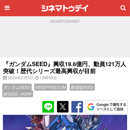
ADVERTISEMENT
『ガンダムSEED』興収19.6億円、動員121万人
突破！歴代シリーズ最高興収が目前
2024年2月5日
12時06分
ガンダムSEED
SEEDFREEDOM
劇場版SEED
@SEED_HDRP