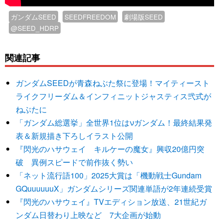
ガンダムSEED
SEEDFREEDOM
劇場版SEED
@SEED_HDRP
関連記事
ガンダムSEEDが青森ねぶた祭に登場！マイティースト
ライクフリーダム＆インフィニットジャスティス弐式が
ねぶたに
「ガンダム総選挙」全世界1位はνガンダム！最終結果発
表＆新規描き下ろしイラスト公開
『閃光のハサウェイ キルケーの魔女』興収20億円突
破 異例スピードで前作抜く勢い
「ネット流行語100」2025大賞は「機動戦士Gundam
GQuuuuuuX」ガンダムシリーズ関連単語が2年連続受賞
『閃光のハサウェイ』TVエディション放送、21世紀ガ
ンダム日替わり上映など 7大企画が始動