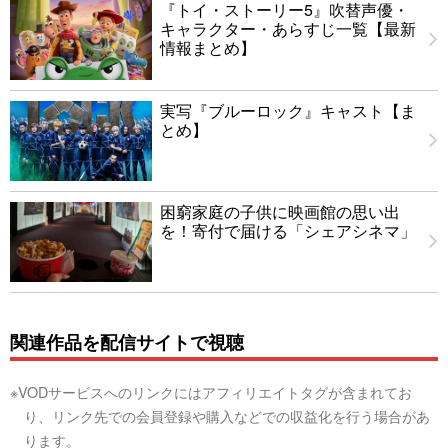
『トイ・ストーリー5』吹替声優・
キャラクター・あらすじ一覧【最新
情報まとめ】
実写『ブルーロック』キャスト【ま
とめ】
困窮家庭の子供に映画館の思い出
を！寄付で届ける「シェアシネマ」
関連作品を配信サイトで視聴
※VODサービスへのリンクにはアフィリエイトタグが含まれてお
り、リンク先での会員登録や購入などでの収益化を行う場合があ
ります。