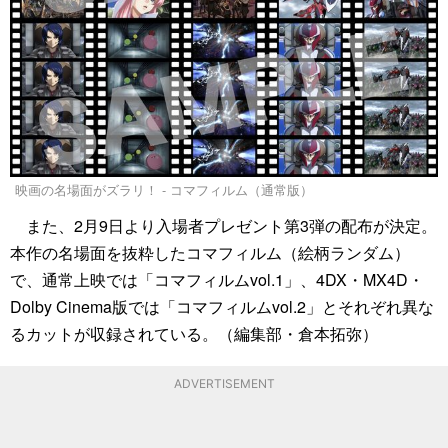
映画の名場面がズラリ！ - コマフィルム（通常版）
また、2月9日より入場者プレゼント第3弾の配布が決定。
本作の名場面を抜粋したコマフィルム（絵柄ランダム）
で、通常上映では「コマフィルムvol.1」、4DX・MX4D・
Dolby Cinema版では「コマフィルムvol.2」とそれぞれ異な
るカットが収録されている。（編集部・倉本拓弥）
ADVERTISEMENT