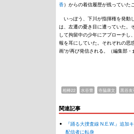
香
）からの着信履歴が残っていた
いっぽう、下川が指揮権を発動し
は、左遷の憂き目に遭っていた。そ
して拘留中の少年にアプローチし
報を耳にしていた。それぞれの思
画”が再び発信される。（編集部・
相棒22
水谷豊
寺脇康文
黒谷友
関連記事
『踊る大捜査線 N.E.W.』
配信者に転身