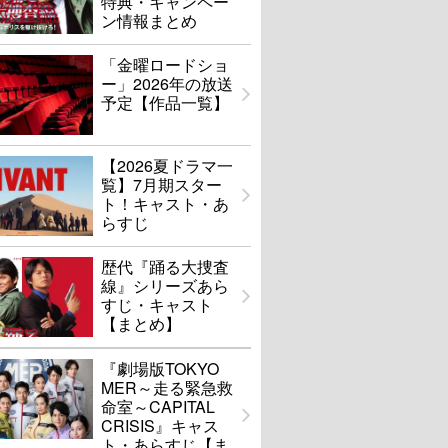
特典・キャンペー
ン情報まとめ
「金曜ロードショ
ー」2026年の放送
予定【作品一覧】
【2026夏ドラマ一
覧】7月期スター
ト！キャスト・あ
らすじ
歴代『踊る大捜査
線』シリーズあら
すじ・キャスト
【まとめ】
『劇場版TOKYO
MER～走る緊急救
命室～CAPITAL
CRISIS』キャス
ト・あらすじ【ま