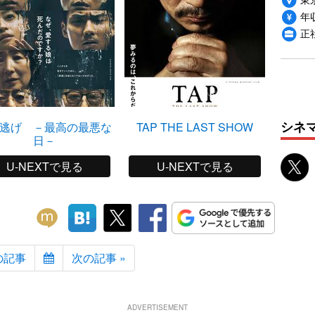
年収
正
シネ
逃げ －最高の最悪な
TAP THE LAST SHOW
相棒－
日－
ライシ
特
U-NEXTで見る
U-NEXTで見る
の記事
次の記事 »
ADVERTISEMENT