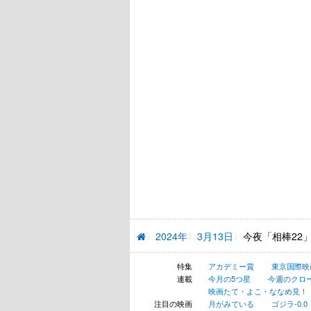
2024年
3月13日
今夜「相棒22
特集
アカデミー賞
東京国際映
連載
今月の5つ星
今週のクロ
映画たて・よこ・ななめ見！
注目の映画
月がみている
ゴジラ-0.0