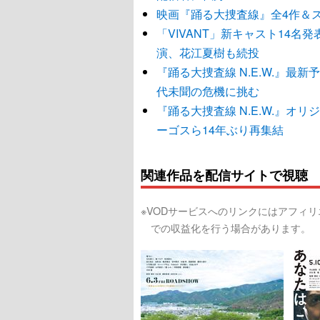
映画『踊る大捜査線』全4作＆スピン
「VIVANT」新キャスト14
演、花江夏樹も続投
『踊る大捜査線 N.E.W.』最
代未聞の危機に挑む
『踊る大捜査線 N.E.W.』
ーゴスら14年ぶり再集結
関連作品を配信サイトで視聴
※VODサービスへのリンクにはアフィ
での収益化を行う場合があります。