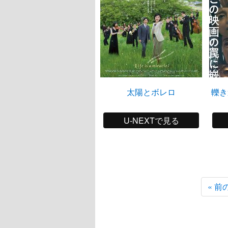
太陽とボレロ
轢き
U-NEXTで見る
« 前