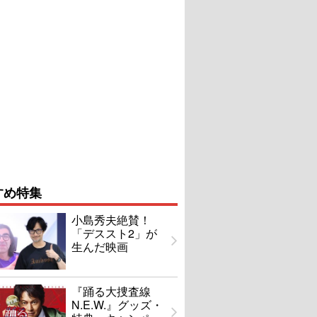
すめ特集
小島秀夫絶賛！
「デススト2」が
生んだ映画
『踊る大捜査線
N.E.W.』グッズ・