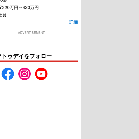
320万円～420万円
社員
詳細
ADVERTISEMENT
マトゥデイをフォロー
劇場版IV－ 首都ク
相棒 -劇場版III- 巨大密室!特
ス 人質は50万人！
命係 絶海の孤島へ
命係 最後の決断
U-NEXTで見る
U-NEXTで見る