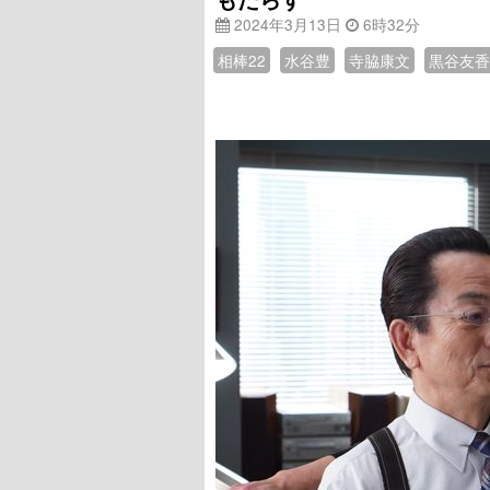
2024年3月13日
6時32分
相棒22
水谷豊
寺脇康文
黒谷友香