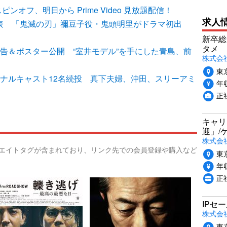
オフ、明日から Prime Video 見放題配信！
求人
名発表 「鬼滅の刃」禰豆子役・鬼頭明里がドラマ初出
新卒総
タメ
新予告＆ポスター公開 “室井モデル”を手にした青島、前
株式会社P
東
オリジナルキャスト12名続投 真下夫婦、沖田、スリーアミ
年収
正
キャリ
迎」/
株式会
リエイトタグが含まれており、リンク先での会員登録や購入など
東
年収
正
IPセ
株式会
東