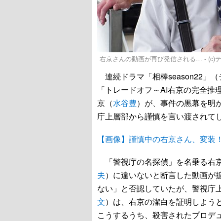
右京さんの動画が再び発信される… - (c
連続ドラマ「相棒season22」
「トレードオフ～AI右京の完全推
京（
水谷豊
）が、事件の黒幕を明
庁上層部から謹慎を言い渡されて
【画像】謹慎中の右京さん、変装！
「警視庁の名探偵」を名乗る右京
夫
）に違いないと断言した動画が
ない」と否認していたが、警視庁
文
）は、右京の潔白を証明しよう
こうするうち、殺害されたプロデ