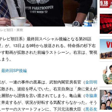
)テレビ朝日・東映
（テレビ朝日系）最終回スペシャル後編となる第20話
理」が、13日よる9時から放送される。特命係の杉下右
かす動画が拡散された前編ラストシーン。右京は、警視
しまう。
最終回SP後編
が、一連の事件の黒幕は、武智内閣官房長官（
金田明
拡散され、波紋を呼んでいた。右京自身は「身に覚えが
上層部から謹慎を言い渡されてしまう。亀山薫（
寺脇康
と奔走するが、状況が好転する気配すらなかった。そう
ューサーのスマートフォンに、下川元法務大臣（
黒谷友