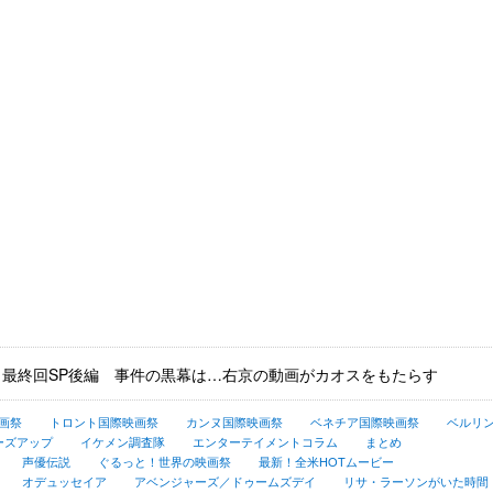
」最終回SP後編 事件の黒幕は…右京の動画がカオスをもたらす
画祭
トロント国際映画祭
カンヌ国際映画祭
ベネチア国際映画祭
ベルリ
ーズアップ
イケメン調査隊
エンターテイメントコラム
まとめ
声優伝説
ぐるっと！世界の映画祭
最新！全米HOTムービー
オデュッセイア
アベンジャーズ／ドゥームズデイ
リサ・ラーソンがいた時間