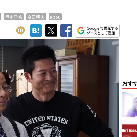
甲本雅裕
金田明夫
aibou
おす