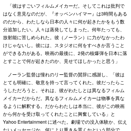
「彼はすごいフィルムメイカーだ。そしてこれは批判で
はなく意見なのだが、『オッペンハイマー』は3時間もある
のだから、わたしなら日本の人々に何が起きたかをもう数
分追加したい。人々は蒸発してしまった。何年たっても、
放射能に苦しめられた。彼（ノーラン）に力がなかったわ
けじゃないし。彼には、スタジオに何をすべきか言うこと
ができる力がある。映画の最後に、2発の核爆弾を日本に落
とすことで何が起きたのか、見せてほしかったと思う」
ノーラン監督は憧れのリー監督の賛辞に感謝し、「彼は
とても明確に、敬意を持って言ってくれた。彼だったらこ
うしただろうと。それは、彼がわたしとは異なるフィルム
メイカーだからだ。異なるフィルムメイカーは物事を異な
るように解釈する。だからわたしは本当に、彼がこの映画
から何かを受け取ってくれたことに興奮している」と
Yahoo Entertainment に述べた。劇場での没入体験か、伝え
たいメッセージか、何により重きを置くかという部分で、