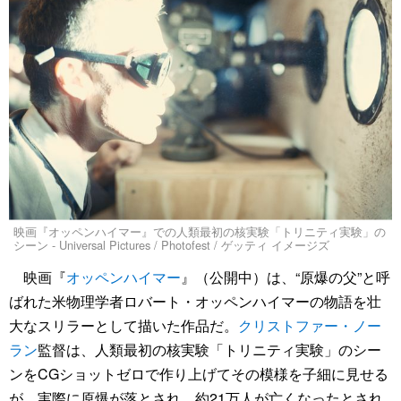
映画『オッペンハイマー』での人類最初の核実験「トリニティ実験」の
シーン - Universal Pictures / Photofest / ゲッティ イメージズ
映画『
オッペンハイマー
』（公開中）は、“原爆の父”と呼
ばれた米物理学者ロバート・オッペンハイマーの物語を壮
大なスリラーとして描いた作品だ。
クリストファー・ノー
ラン
監督は、人類最初の核実験「トリニティ実験」のシー
ンをCGショットゼロで作り上げてその模様を子細に見せる
が、実際に原爆が落とされ、約21万人が亡くなったとされ