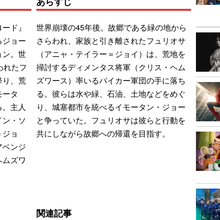
あらすじ
ロード』
世界崩壊の45年後。故郷である緑の地から
るジョー
さらわれ、家族と引き離されたフュリオサ
ョン。世
（アニャ・テイラー＝ジョイ）は、荒地を
われたフ
掃討するディメンタス将軍（クリス・ヘム
降り、荒
ズワース）率いるバイカー軍団の手に落ち
モータ
る。彼らは水や緑、石油、土地などをめぐ
る。主人
り、城塞都市を統べるイモータン・ジョー
イン・ソ
と争っていた。フュリオサは彼らと行動を
＝ジョ
共にしながら故郷への帰還を目指す。
アベンジ
ヘムズワ
関連記事