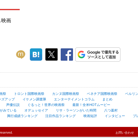
ス映画
画祭
トロント国際映画祭
カンヌ国際映画祭
ベネチア国際映画祭
ベルリ
ーズアップ
イケメン調査隊
エンターテイメントコラム
まとめ
声優伝説
ぐるっと！世界の映画祭
最新！全米HOTムービー
がみている
オデュッセイア
リサ・ラーソンがいた時間
八つ墓村
興行成績ランキング
注目作品ランキング
映画短評
インタビュー
プ
reserved.
お問い合わせ