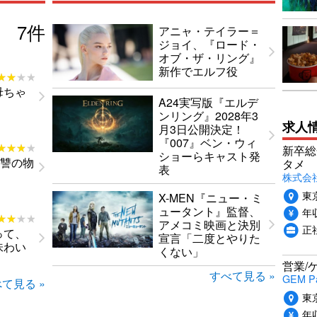
7
件
アニャ・テイラー＝
ジョイ、『ロード・
オブ・ザ・リング』
新作でエルフ役
★★★★
★★★★
母ちゃ
A24実写版『エルデ
ンリング』2028年3
求人
月3日公開決定！
『007』ベン・ウィ
★★★★
★★★★
新卒総
ショーらキャスト発
復讐の物
タメ
表
株式会社P
東
X-MEN『ニュー・ミ
ュータント』監督、
年収
★★★★
★★★★
アメコミ映画と決別
正
って、
宣言「二度とやりた
味わい
くない」
営業/
すべて見る »
GEM P
て見る »
東
年収