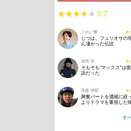
★★★★★
★★★★★
3.7
くれい響
★
★
じつは、フュリオサの
ん凄かった伝説
相馬 学
★
★
そもそも”マックス"は
語だった
斉藤 博昭
★
★
興奮パートを濃縮に絞
よりドラマを重視した
すべ