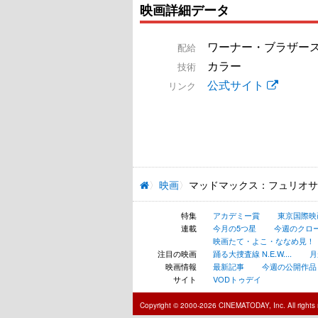
映画詳細データ
ワーナー・ブラザー
配給
カラー
技術
公式サイト
リンク
映画
マッドマックス：フュリオサ
特集
アカデミー賞
東京国際映
連載
今月の5つ星
今週のクロ
映画たて・よこ・ななめ見！
注目の映画
踊る大捜査線 N.E.W....
月
映画情報
最新記事
今週の公開作品
サイト
VODトゥデイ
Copyright © 2000-2026 CINEMATODAY, Inc. All rights 