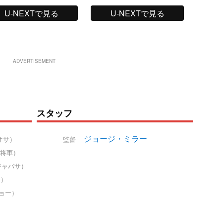
U-NEXTで見る
U-NEXTで見る
ADVERTISEMENT
スタッフ
ジョージ・ミラー
オサ）
監督
将軍）
ジャバサ）
ク）
ョー）