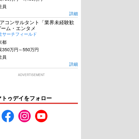
社員
詳細
アコンサルタント「業界未経験歓
ゲーム・エンタメ
社サーチフィールド
京都
350万円～550万円
社員
詳細
ADVERTISEMENT
マトゥデイをフォロー
アンナイト 三千年
ノースマン 導かれし復讐
の願い
者