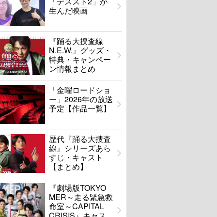
「デススト2」が
生んだ映画
『踊る大捜査線
N.E.W.』グッズ・
特典・キャンペー
ン情報まとめ
「金曜ロードショ
ー」2026年の放送
予定【作品一覧】
歴代『踊る大捜査
線』シリーズあら
すじ・キャスト
【まとめ】
『劇場版TOKYO
MER～走る緊急救
命室～CAPITAL
CRISIS』キャス