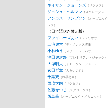
ネイサン・ジョーンズ
（リクタス）
ジョシュ・ヘルマン
（スクロータス）
アンガス・サンプソン
（オーガニック
ック）
（日本語吹き替え版）
ファイルーズあい
（フュリオサ）
三宅健太
（ディメンタス将軍）
小林ゆう
（メリー・ジャバサ）
津田健次郎
（プレトリアン・ジャック）
大塚明夫
（イモータン・ジョー）
玄田哲章
（人食い男爵）
千葉繁
（武器将軍）
西凜太朗
（リクタス）
佐藤せつじ
（スクロータス）
飯島肇
（オーガニック・メカニック）