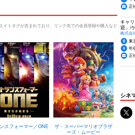
正
キャリ
リエイトタグが含まれており、リンク先での会員登録や購入など
迎」/
株式会
東
年収
正
シネ
ンスフォーマー／ONE
ザ・スーパーマリオブラザ
アラビ
ーズ・ムービー