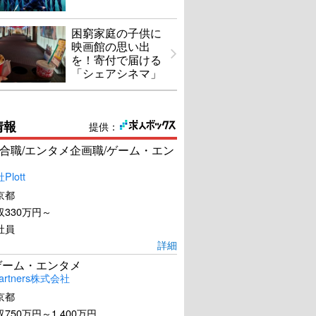
困窮家庭の子供に
映画館の思い出
を！寄付で届ける
「シェアシネマ」
情報
提供：
合職/エンタメ企画職/ゲーム・エン
lott
京都
330万円～
社員
詳細
ゲーム・エンタメ
artners株式会社
京都
750万円～1,400万円