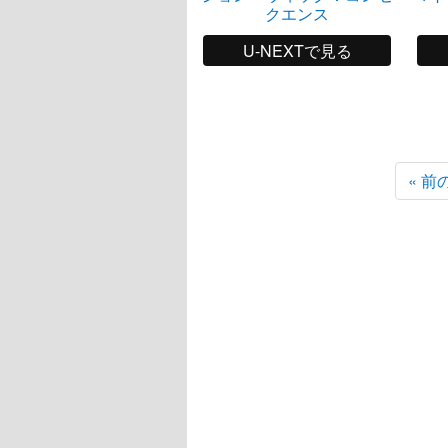
クエンス
U-NEXTで見る
« 前