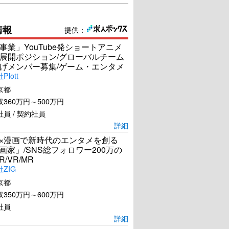
情報
提供：
事業」YouTube発ショートアニメ
展開ポジション/グローバルチーム
げメンバー募集/ゲーム・エンタメ
lott
京都
360万円～500万円
員 / 契約社員
詳細
I×漫画で新時代のエンタメを創る
漫画家」/SNS総フォロワー200万の
R/VR/MR
ZIG
京都
350万円～600万円
社員
詳細