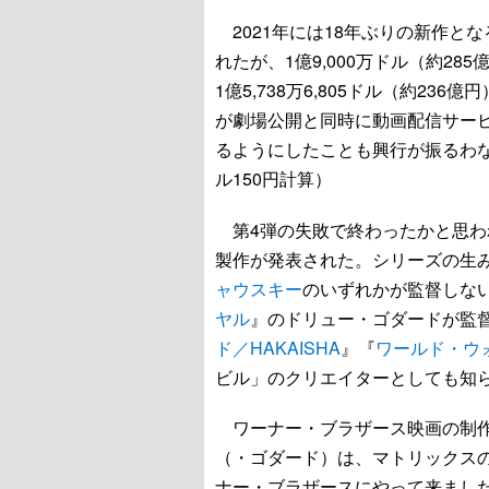
2021年には18年ぶりの新作とな
れたが、1億9,000万ドル（約2
1億5,738万6,805ドル（約2
が劇場公開と同時に動画配信サービ
るようにしたことも興行が振るわなかった
ル150円計算）
第4弾の失敗で終わったかと思わ
製作が発表された。シリーズの生
ャウスキー
のいずれかが監督しな
ヤル
』のドリュー・ゴダードが監
ド／HAKAISHA
』『
ワールド・ウォ
ビル」のクリエイターとしても知
ワーナー・ブラザース映画の制作
（・ゴダード）は、マトリックス
ナー・ブラザースにやって来ました