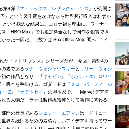
る第4弾『
マトリックス レザレクションズ
』が公開さ
85億円）という製作費をかけながら世界興行収入はわずか
36億円）という残念な結果に。コロナ禍を理由に、ワーナー
ス「HBO Max」でも追加料金なしで同作を鑑賞でき
一因だ。（数字は Box Office Mojo 調べ、1ド
れた『マトリックス』シリーズだが、今回、第5弾の
みの親である
ラナ・ウォシャウスキー
と
リリー・ウォシ
い初の作品となり、『
キャビン
』『
ホテル・エルロワイ
督・脚本を手掛ける。ゴダードは『
クローバーフィール
ー Z
』『
オデッセイ
』の脚本家で、「Marvel デアデ
られる人物だ。ラナは製作総指揮として新作に関わる。
部門の社長である
ジェシー・エアマン
は「ドリュー
の世界を続けるための素晴らしいアイデアを持ってワー
。それは、ラナとリリーが25年以上前に始めたこと