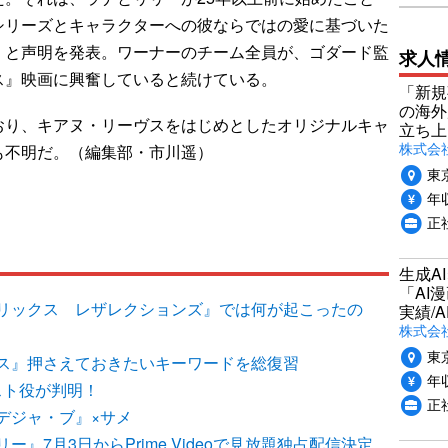
シリーズとキャラクターへの彼ならではの愛に基づいた
」と声明を発表。ワーナーのチーム全員が、ゴダード監
求人
ス』映画に興奮していると続けている。
「新規
の海外
り、キアヌ・リーヴスをはじめとしたオリジナルキャ
立ち上
株式会社P
も不明だ。（編集部・市川遥）
東
年収
正社
生成A
「AI
リックス レザレクションズ』では何が起こったの
実績/A
株式会社
東
ス』押さえておきたいキーワードを総復習
年収
スト役が判明！
正
デジャ・ブ』×サメ
』7月3日からPrime Videoで見放題独占配信決定