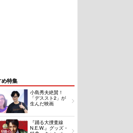
すめ特集
小島秀夫絶賛！
「デススト2」が
生んだ映画
『踊る大捜査線
N.E.W.』グッズ・