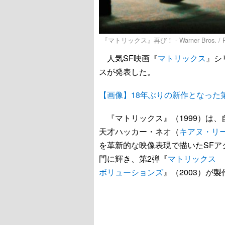
『マトリックス』再び！ - Warner Bros. / 
人気SF映画『
マトリックス
』シ
スが発表した。
【画像】18年ぶりの新作となった
『マトリックス』（1999）は
天才ハッカー・ネオ（
キアヌ・リ
を革新的な映像表現で描いたSFア
門に輝き、第2弾『
マトリックス 
ボリューションズ
』（2003）が