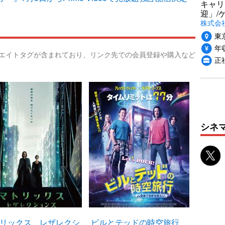
キャリ
迎」/
株式会
東
年収
リエイトタグが含まれており、リンク先での会員登録や購入など
正
シネ
リックス レザレクシ
ビルとテッドの時空旅行
ジョン