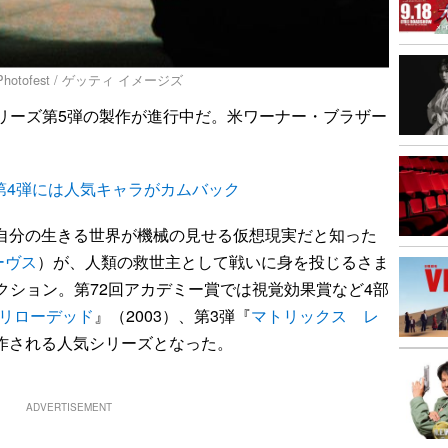
Photofest / ゲッティ イメージズ
リーズ第5弾の製作が進行中だ。米ワーナー・ブラザー
第4弾には人気キャラがカムバック
、自分の生きる世界が機械の見せる仮想現実だと知った
ーヴス
）が、人類の救世主として戦いに身を投じるさま
クション。第72回アカデミー賞では視覚効果賞など4部
リローデッド
』（2003）、第3弾『
マトリックス レ
製作される人気シリーズとなった。
ADVERTISEMENT