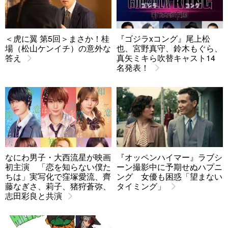
＜虎に翼 第5回＞まさか！桂
『ゴジラxコング』尾上松
場（松山ケンイチ）の意外な
也、宮野真守、鈴木もぐら、
答え
真矢ミキら吹替キャスト14
名発表！
なにわ男子・大西流星が映画
『オッペンハイマー』ラブシ
初主演 「恋を知らない僕た
ーン撮影中に予期せぬハプニ
ちは」実写化で窪塚愛流、齊
ング 女優も困惑「望まない
藤なぎさ、莉子、猪狩蒼弥、
タイミング」
志田彩良と共演