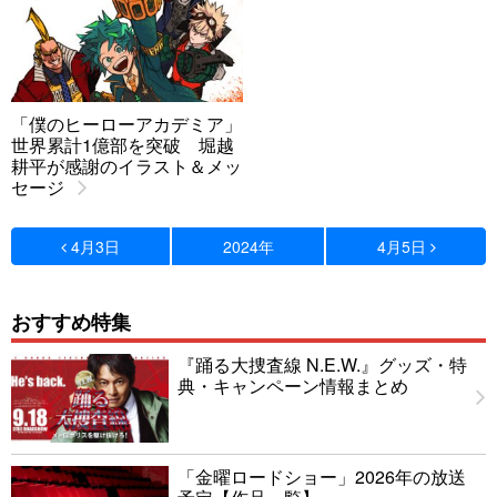
「僕のヒーローアカデミア」
世界累計1億部を突破 堀越
耕平が感謝のイラスト＆メッ
セージ
4月3日
2024年
4月5日
おすすめ特集
『踊る大捜査線 N.E.W.』グッズ・特
典・キャンペーン情報まとめ
「金曜ロードショー」2026年の放送