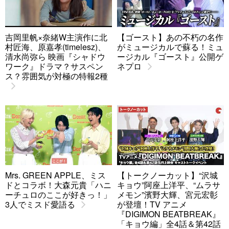
吉岡里帆×奈緒W主演作に北
【ゴースト】あの不朽の名作
村匠海、原嘉孝(timelesz)、
がミュージカルで蘇る！ミュ
清水尚弥ら 映画『シャドウ
ージカル『ゴースト』公開ゲ
ワーク』ドラマ？サスペン
ネプロ
ス？雰囲気が対極の特報2種
Mrs. GREEN APPLE、ミス
【トークノーカット】“沢城
ドとコラボ！大森元貴「ハニ
キョウ”阿座上洋平、“ムラサ
ーチュロのここが好きっ！」
メモン”濱野大輝、宮元宏彰
3人でミスド愛語る
が登壇！TV アニメ
『DIGIMON BEATBREAK』
「キョウ編」全4話＆第42話