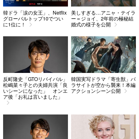
韓ドラ「涙の女王」、Netflix
美しすぎる…アニャ・テイラ
グローバルトップ10でつい
ー＝ジョイ、2年前の極秘結
に1位に！
婚式の様子を公開
反町隆史「GTOリバイバル」
韓国実写ドラマ「寄生獣」パ
松嶋菜々子との夫婦共演「良
ラサイトが空から襲来！本編
いシーンになった」 オンエ
アクションシーン公開
ア後「お礼は言いました」