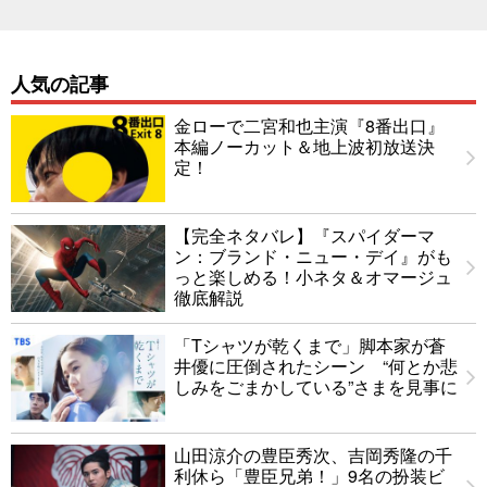
人気の記事
金ローで二宮和也主演『8番出口』
本編ノーカット＆地上波初放送決
定！
【完全ネタバレ】『スパイダーマ
ン：ブランド・ニュー・デイ』がも
っと楽しめる！小ネタ＆オマージュ
徹底解説
「Tシャツが乾くまで」脚本家が蒼
井優に圧倒されたシーン “何とか悲
しみをごまかしている”さまを見事に
山田涼介の豊臣秀次、吉岡秀隆の千
利休ら「豊臣兄弟！」9名の扮装ビ