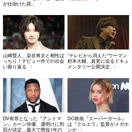
が仕掛けた罠」
山崎賢人、染谷将太と相性ば
“テレビから消えた”ウーマン
っちり！デビュー作での出会
村本大輔、真実に迫るドキュ
い振り返る
メンタリー公開決定
DV有罪となった『アントマ
DC映画『スーパーガール』
ン』カーン俳優、週明けに刑
は『クルエラ』監督がメガホ
罰が決定…最大で懲役1年の
ンか