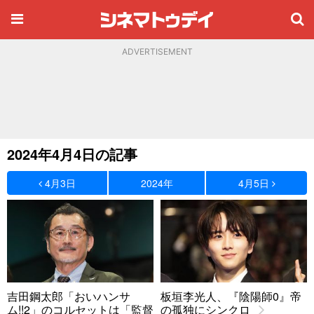
ADVERTISEMENT
2024年4月4日の記事
4月3日
2024年
4月5日
吉田鋼太郎「おいハンサ
板垣李光人、『陰陽師0』帝
ム!!2」のコルセットは「監督
の孤独にシンクロ