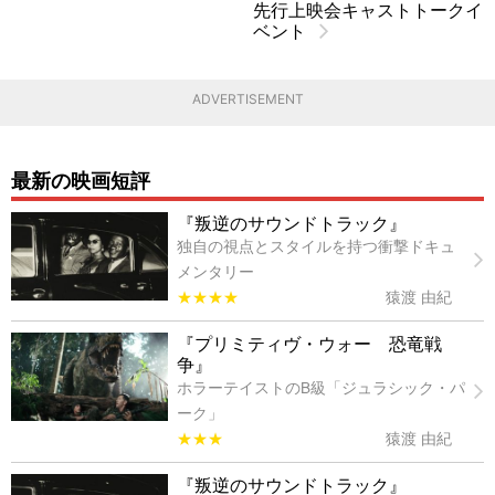
先行上映会キャストトークイ
ベント
ADVERTISEMENT
最新の映画短評
『叛逆のサウンドトラック』
独自の視点とスタイルを持つ衝撃ドキュ
メンタリー
★★★★
猿渡 由紀
『プリミティヴ・ウォー 恐竜戦
争』
ホラーテイストのB級「ジュラシック・パ
ーク」
★★★
猿渡 由紀
『叛逆のサウンドトラック』