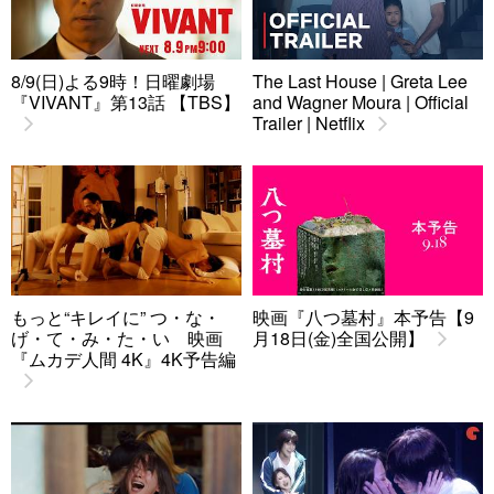
8/9(日)よる9時！日曜劇場
The Last House | Greta Lee
『VIVANT』第13話 【TBS】
and Wagner Moura | Official
Trailer | Netflix
もっと“キレイに” つ・な・
映画『八つ墓村』本予告【9
げ・て・み・た・い 映画
月18日(金)全国公開】
『ムカデ人間 4K』4K予告編