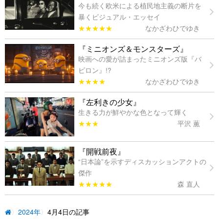
今も続く欧米による植民地主義の断片を
暴くビジュアル・エッセイ
★★★★★
なかざわひでゆき
『ミニオンズ＆モンスターズ』
映画への愛が詰まったミニオンズ版『バ
ビロン』!?
★★★★
なかざわひでゆき
『左利きの少女』
生きる力が鮮やかな色となって輝く
★★★
平沢 薫
『開戦前夜』
“日本論”を示すディスカッションアクトの
傑作
★★★★★
森 直人
2024年
4月4日の記事