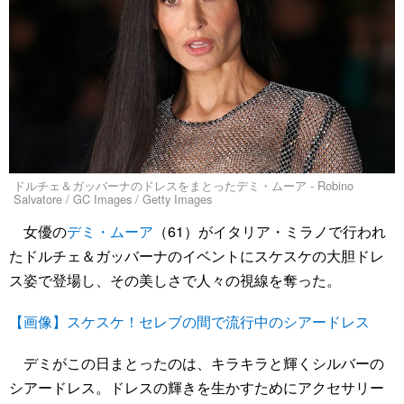
ドルチェ＆ガッバーナのドレスをまとったデミ・ムーア - Robino
Salvatore / GC Images / Getty Images
女優の
デミ・ムーア
（61）がイタリア・ミラノで行われ
たドルチェ＆ガッバーナのイベントにスケスケの大胆ドレ
ス姿で登場し、その美しさで人々の視線を奪った。
【画像】スケスケ！セレブの間で流行中のシアードレス
デミがこの日まとったのは、キラキラと輝くシルバーの
シアードレス。ドレスの輝きを生かすためにアクセサリー