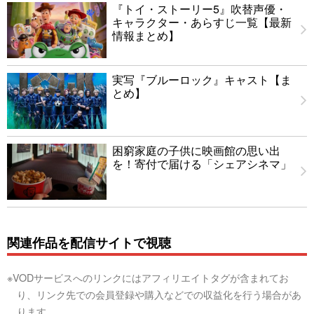
『トイ・ストーリー5』吹替声優・
キャラクター・あらすじ一覧【最新
情報まとめ】
実写『ブルーロック』キャスト【ま
とめ】
困窮家庭の子供に映画館の思い出
を！寄付で届ける「シェアシネマ」
関連作品を配信サイトで視聴
※VODサービスへのリンクにはアフィリエイトタグが含まれてお
り、リンク先での会員登録や購入などでの収益化を行う場合があ
ります。