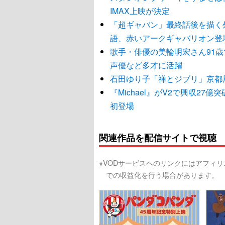
IMAX上映が決定
「超ギャバン」最終話後を描く
語、赤いアークギャバリオン登
歌手・俳優の美輪明宏さん91
声優など多才に活躍
石田ゆり子「禅とジブリ」京都
『Michael』がV2で興収2
初登場
関連作品を配信サイトで視聴
※VODサービスへのリンクにはアフィ
での収益化を行う場合があります。