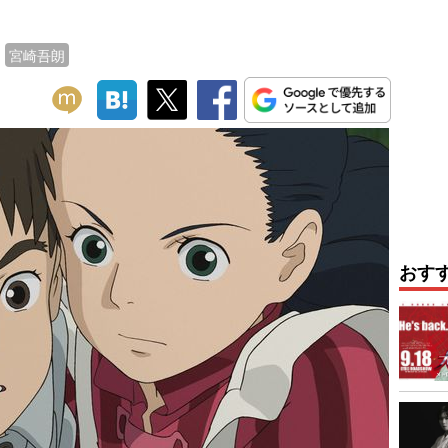
宮崎吾朗
おす