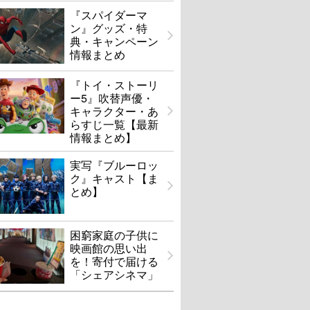
『スパイダーマ
ン』グッズ・特
典・キャンペーン
情報まとめ
『トイ・ストーリ
ー5』吹替声優・
キャラクター・あ
らすじ一覧【最新
情報まとめ】
実写『ブルーロッ
ク』キャスト【ま
とめ】
困窮家庭の子供に
映画館の思い出
を！寄付で届ける
「シェアシネマ」