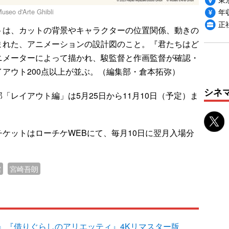
年収
Museo d'Arte Ghibli
正
は、カットの背景やキャラクターの位置関係、動きの
まれた、アニメーションの設計図のこと。『君たちはど
ニメーターによって描かれ、駿監督と作画監督が確認・
アウト200点以上が並ぶ。（編集部・倉本拓弥）
シネ
「レイアウト編」は5月25日から11月10日（予定）ま
ケットはローチケWEBにて、毎月10日に翌月入場分
館
宮崎吾朗
』『借りぐらしのアリエッティ』4Kリマスター版