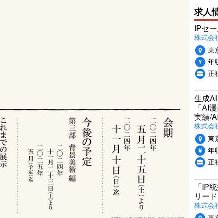
求人
IPセ
株式会
東
年収
正
生成A
「AI
実績/A
株式会社
東
年収
正
「IP
リード
株式会社P
東