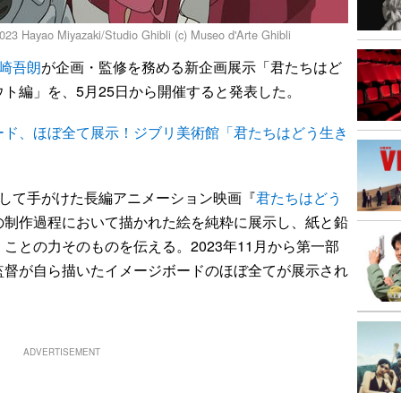
Miyazaki/Studio Ghibli (c) Museo d'Arte Ghibli
崎吾朗
が企画・監修を務める新企画展示「君たちはど
ト編」を、5月25日から開催すると発表した。
ード、ほぼ全て展示！ジブリ美術館「君たちはどう生き
やして手がけた長編アニメーション映画『
君たちはどう
の制作過程において描かれた絵を純粋に展示し、紙と鉛
ことの力そのものを伝える。2023年11月から第一部
監督が自ら描いたイメージボードのほぼ全てが展示され
ADVERTISEMENT