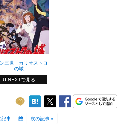
ン三世 カリオストロ
の城
U-NEXTで見る
の記事
次の記事 »