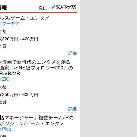
情報
提供：
ールス/ゲーム・エンタメ
社フーモア
京都
320万円～420万円
社員
詳細
I×漫画で新時代のエンタメを創る
漫画家」/SNS総フォロワー200万の
R/VR/MR
ZIG
京都
350万円～600万円
社員
詳細
統括マネージャー」複数チーム/IPの
ポジション/ゲーム・エンタメ
lott
京都