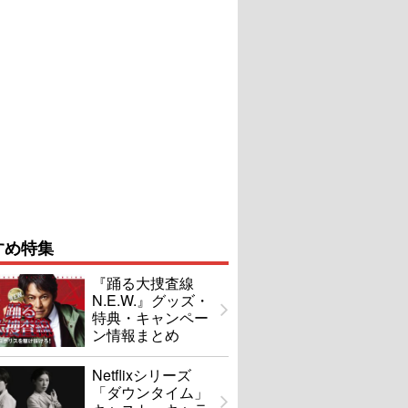
すめ特集
『踊る大捜査線
N.E.W.』グッズ・
特典・キャンペー
ン情報まとめ
Netflixシリーズ
「ダウンタイム」