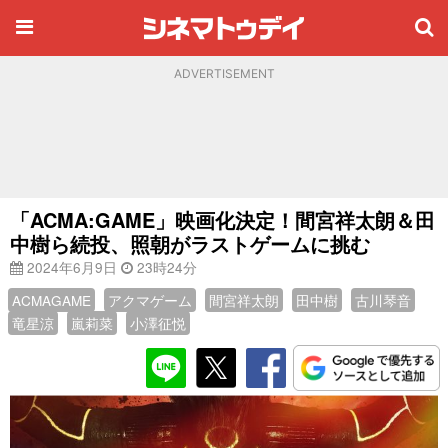
ADVERTISEMENT
「ACMA:GAME」映画化決定！間宮祥太朗＆田
中樹ら続投、照朝がラストゲームに挑む
2024年6月9日
23時24分
ACMAGAME
アクマゲーム
間宮祥太朗
田中樹
古川琴音
竜星涼
嵐莉菜
小澤征悦