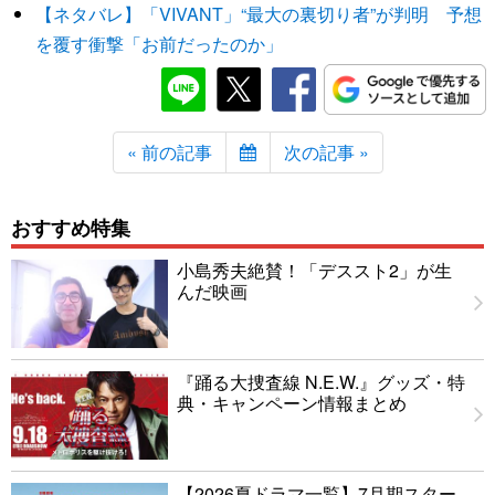
【ネタバレ】「VIVANT」“最大の裏切り者”が判明 予想
を覆す衝撃「お前だったのか」
« 前の記事
次の記事 »
おすすめ特集
小島秀夫絶賛！「デススト2」が生
んだ映画
『踊る大捜査線 N.E.W.』グッズ・特
典・キャンペーン情報まとめ
【2026夏ドラマ一覧】7月期スター