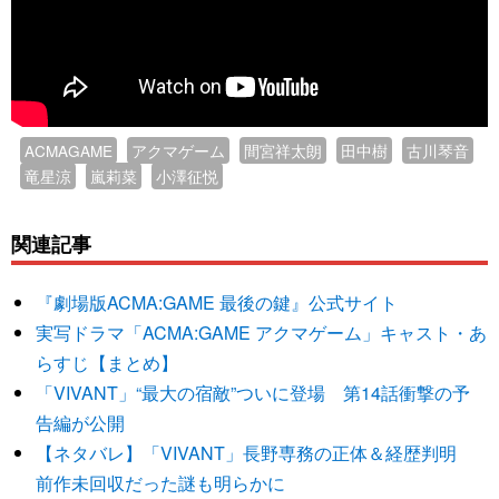
ACMAGAME
アクマゲーム
間宮祥太朗
田中樹
古川琴音
竜星涼
嵐莉菜
小澤征悦
関連記事
『劇場版ACMA:GAME 最後の鍵』公式サイト
実写ドラマ「ACMA:GAME アクマゲーム」キャスト・あ
らすじ【まとめ】
「VIVANT」“最大の宿敵”ついに登場 第14話衝撃の予
告編が公開
【ネタバレ】「VIVANT」長野専務の正体＆経歴判明
前作未回収だった謎も明らかに