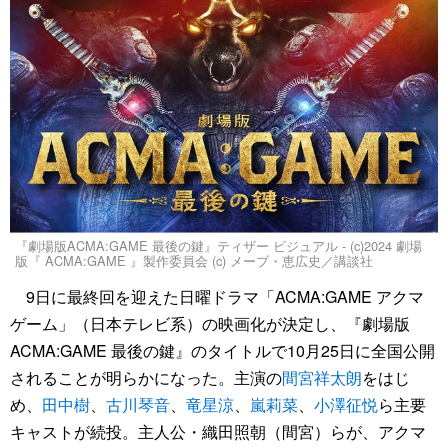
『劇場版ACMA:GAME 最後の鍵』ティザー ビジュアル - (c)2024 劇場
版『 ACMA:GAME 』製作委員会 (c) メーブ・恵広史／講談社
9日に最終回を迎えた日曜ドラマ「ACMA:GAME アクマ
ゲーム」（日本テレビ系）の映画化が決定し、『劇場版
ACMA:GAME 最後の鍵』のタイトルで10月25日に全国公開
されることが明らかになった。主演の
間宮祥太朗
をはじ
め、
田中樹
、
古川琴音
、
竜星涼
、
嵐莉菜
、
小澤征悦
ら主要
キャストが続投。主人公・織田照朝（間宮）らが、アクマ