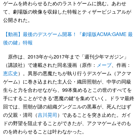
ゲームを終わらせるためのラストゲームに挑む。あわせ
て、劇場版の映像を収録した特報とティザービジュアルが
公開された。
【動画】最後のデスゲーム開幕！『劇場版ACMA:GAME 最
後の鍵』特報
原作は、2013年から2017年まで「週刊少年マガジン」
（講談社）で連載された同名漫画（原作：
メーブ
、作画：
恵広史
）。異形の悪魔たちが執り行うデスゲーム（アクマ
ゲーム）に巻き込まれた主人公・織田照朝が、中学の同級
生らと力を合わせながら、99本集めるとこの世のすべてを
手にすることができる“悪魔の鍵”を集めていく。ドラマ最終
回では、照朝が謎の組織グングニルの黒幕が、死んだはず
の父親・清司（
吉川晃司
）であることを突き止めた。ガイ
ドの野望を阻止することができたが、アクマゲームそのも
のを終わらせることは叶わなかった。