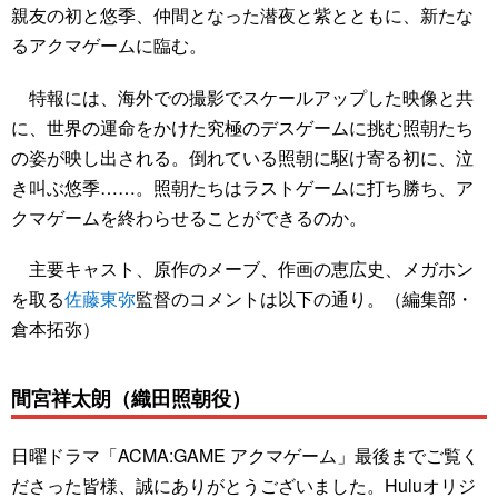
親友の初と悠季、仲間となった潜夜と紫とともに、新たな
るアクマゲームに臨む。
特報には、海外での撮影でスケールアップした映像と共
に、世界の運命をかけた究極のデスゲームに挑む照朝たち
の姿が映し出される。倒れている照朝に駆け寄る初に、泣
き叫ぶ悠季……。照朝たちはラストゲームに打ち勝ち、ア
クマゲームを終わらせることができるのか。
主要キャスト、原作のメーブ、作画の恵広史、メガホン
を取る
佐藤東弥
監督のコメントは以下の通り。（編集部・
倉本拓弥）
間宮祥太朗（織田照朝役）
日曜ドラマ「ACMA:GAME アクマゲーム」最後までご覧く
ださった皆様、誠にありがとうございました。Huluオリジ