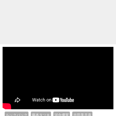
ルックバック
藤本タツキ
河合優実
吉田美月喜