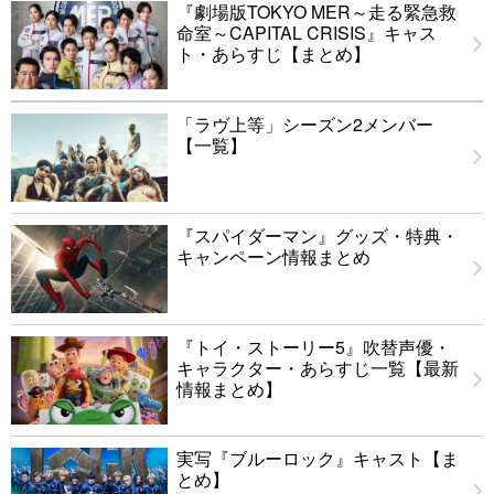
『劇場版TOKYO MER～走る緊急救
命室～CAPITAL CRISIS』キャス
ト・あらすじ【まとめ】
「ラヴ上等」シーズン2メンバー
【一覧】
『スパイダーマン』グッズ・特典・
キャンペーン情報まとめ
『トイ・ストーリー5』吹替声優・
キャラクター・あらすじ一覧【最新
情報まとめ】
実写『ブルーロック』キャスト【ま
とめ】