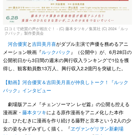
口コミで絶賛の声が相次ぐ！ - (C) 藤本タツキ／集英社 (C) 2024「ルッ
クバック」製作委員会
河合優実
と
吉田美月喜
がダブル主演で声優を務めるアニ
メーション映画『
ルックバック
』（公開中）が、6月28日の
公開初日から3日間の週末の興行収入ランキングで1位を獲
得し、観客動員数13万人、興行収入2.2億円を突破した。
【動画】河合優実＆吉田美月喜が仲良しトーク！『ルック
バック』インタビュー
劇場版アニメ『チェンソーマン レゼ篇』の公開も控える
漫画家・
藤本タツキ
による原作漫画をアニメ化した本作
は、ひたむきに漫画を作り続ける藤野と京本という2人の少
女の姿をみずみずしく描く。『
ヱヴァンゲリヲン新劇場