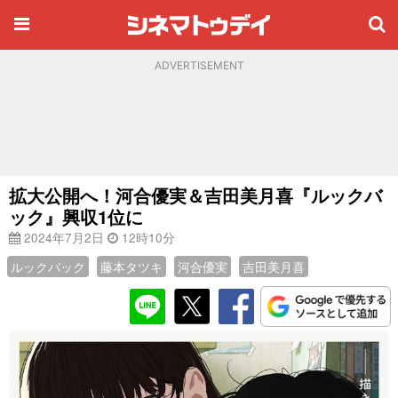
ADVERTISEMENT
拡大公開へ！河合優実＆吉田美月喜『ルックバ
ック』興収1位に
2024年7月2日
12時10分
ルックバック
藤本タツキ
河合優実
吉田美月喜