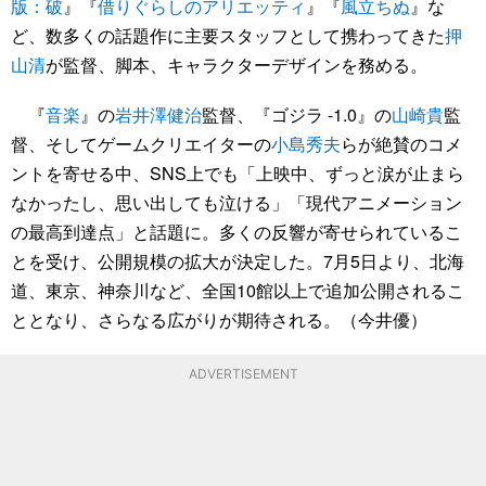
版：破
』『
借りぐらしのアリエッティ
』『
風立ちぬ
』な
ど、数多くの話題作に主要スタッフとして携わってきた
押
山清
が監督、脚本、キャラクターデザインを務める。
『
音楽
』の
岩井澤健治
監督、『ゴジラ -1.0』の
山崎貴
監
督、そしてゲームクリエイターの
小島秀夫
らが絶賛のコメ
ントを寄せる中、SNS上でも「上映中、ずっと涙が止まら
なかったし、思い出しても泣ける」「現代アニメーション
の最高到達点」と話題に。多くの反響が寄せられているこ
とを受け、公開規模の拡大が決定した。7月5日より、北海
道、東京、神奈川など、全国10館以上で追加公開されるこ
ととなり、さらなる広がりが期待される。（今井優）
ADVERTISEMENT