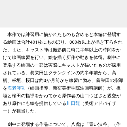
本作では練習用に描かれたものも含めると本編に登場す
る絵画は合計401枚にものぼり、300枚以上が描き下ろされ
た。また、キャスト陣は撮影前に時に半年以上の時間をか
けて絵画練習を行い、絵を描く所作や動きを体得。劇中に
登場する絵画の一部は実際にキャストが描いたものが採用
されている。眞栄田はクランクインの約半年前から、高
橋、板垣、桜田は約3か月前から練習に励み、眞栄田の指導
を
海老澤功
（絵画指導、新宿美術学院油画科講師）が、板
垣と桜田の指導をかねてから原作者の山口つばさと親交が
あり原作にも絵を提供している
川田龍
（美術アドバイザ
ー）が担当した。
劇中に登場する作品について、八虎は「青い渋谷」（作