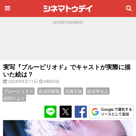
ADVERTISEMENT
実写『ブルーピリオド』でキャストが実際に描
いた絵は？
2024年8月11日
6時02分
ブルーピリオド
眞栄田郷敦
高橋文哉
板垣李光人
桜田ひより