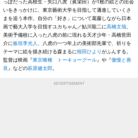
っぽだった高校生・矢口八虎（眞栄田）が1枚の絵との出会
いをきっかけに、東京藝術大学を目指して邁進していくさ
まを追う本作。自分の「好き」について葛藤しながら日本
画で藝大入学を目指すユカちゃん／鮎川龍二に
高橋文哉
、
美術予備校に入った八虎の前に現れる天才少年・高橋世田
介に
板垣李光人
、八虎の一つ年上の美術部先輩で、祈りを
テーマに絵を描き続ける森まるに
桜田ひより
がふんする。
監督は映画『
東京喰種 トーキョーグール
』や『
傲慢と善
良
』などの
萩原健太郎
。
ADVERTISEMENT