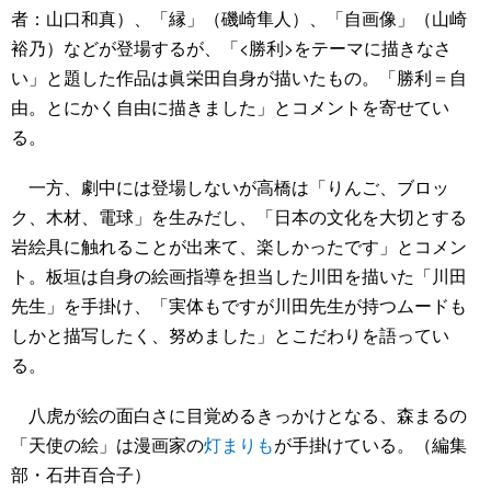
者：山口和真）、「縁」（磯崎隼人）、「自画像」（山崎
裕乃）などが登場するが、「<勝利>をテーマに描きなさ
い」と題した作品は眞栄田自身が描いたもの。「勝利＝自
由。とにかく自由に描きました」とコメントを寄せてい
る。
一方、劇中には登場しないが高橋は「りんご、ブロッ
ク、木材、電球」を生みだし、「日本の文化を大切とする
岩絵具に触れることが出来て、楽しかったです」とコメン
ト。板垣は自身の絵画指導を担当した川田を描いた「川田
先生」を手掛け、「実体もですが川田先生が持つムードも
しかと描写したく、努めました」とこだわりを語ってい
る。
八虎が絵の面白さに目覚めるきっかけとなる、森まるの
「天使の絵」は漫画家の
灯まりも
が手掛けている。（編集
部・石井百合子）