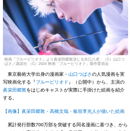
映画『ブルーピリオド』より眞栄田郷敦演じる矢口八虎 - （C）山口つ
ばさ／講談社 （C）2024 映画「ブルーピリオド」製作委員会
東京藝術大学出身の漫画家・
山口つばさ
の人気漫画を実
写映画化する『
ブルーピリオド
』（公開中）から、主演の
眞栄田郷敦
をはじめキャストが実際に手掛けた絵画を紹介
する。
【画像】眞栄田郷敦・高橋文哉・板垣李光人が描いた絵画
累計発行部数700万部を突破する同名漫画に基づき、から