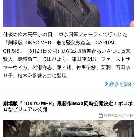
俳優の鈴木亮平が21日、 東京国際フォーラムで行われた
『劇場版TOKYO MER～走る緊急救命室～CAPITAL
CRISIS』（8月21日公開）の完成披露舞台あいさつに賀来
賢人、赤楚衛二、桜田ひより、津田健次郎、ファーストサ
マーウイカ、岩瀬洋志、菜々緒、仲里依紗、要潤、石田ゆ
り子、松木彩監督と共に登壇。
続きを読む
劇場版『TOKYO MER』最新作IMAX同時公開決定！ボロボ
ロなビジュアル公開
2026年7月15日