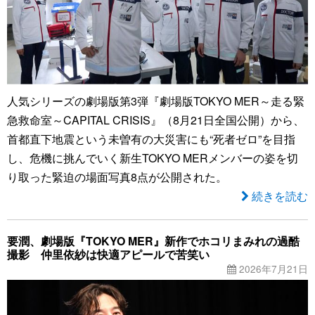
人気シリーズの劇場版第3弾『劇場版TOKYO MER～走る緊
急救命室～CAPITAL CRISIS』（8月21日全国公開）から、
首都直下地震という未曽有の大災害にも“死者ゼロ”を目指
し、危機に挑んでいく新生TOKYO MERメンバーの姿を切
り取った緊迫の場面写真8点が公開された。
続きを読む
要潤、劇場版『TOKYO MER』新作でホコリまみれの過酷
撮影 仲里依紗は快適アピールで苦笑い
2026年7月21日