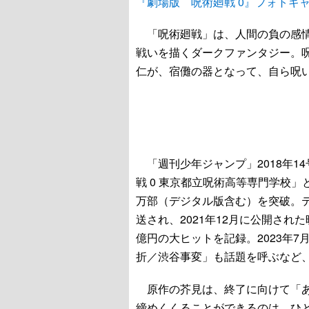
『劇場版 呪術廻戦 0』フォトギ
「呪術廻戦」は、人間の負の感情
戦いを描くダークファンタジー。
仁が、宿儺の器となって、自ら呪
「週刊少年ジャンプ」2018年1
戦 0 東京都立呪術高等専門学校」
万部（デジタル版含む）を突破。テレ
送され、2021年12月に公開され
億円の大ヒットを記録。2023年7
折／渋谷事変」も話題を呼ぶなど
原作の芥見は、終了に向けて「あ
締めくくることができるのは、ひ