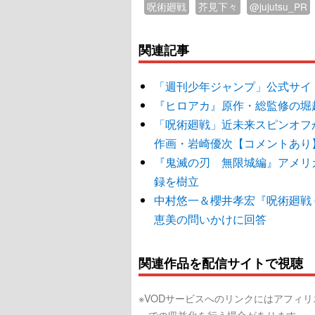
呪術廻戦
芥見下々
@jujutsu_PR
関連記事
「週刊少年ジャンプ」公式サイ
『ヒロアカ』原作・総監修の堀
「呪術廻戦」近未来スピンオフ
作画・岩崎優次【コメントあり
『鬼滅の刃 無限城編』アメリ
録を樹立
中村悠一＆櫻井孝宏『呪術廻戦
恵美の問いかけに回答
関連作品を配信サイトで視聴
※VODサービスへのリンクにはアフィ
での収益化を行う場合があります。