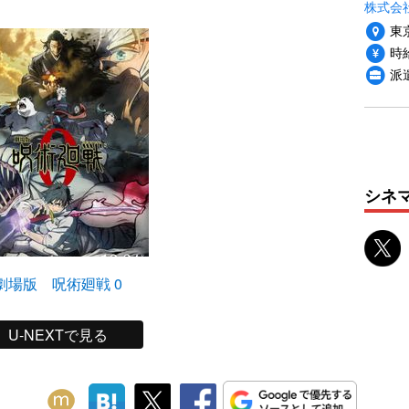
株式会
東
時給
派
シネ
劇場版 呪術廻戦 0
U-NEXTで見る