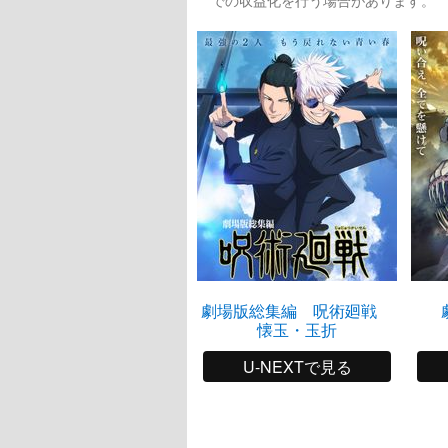
劇場版総集編 呪術廻戦
懐玉・玉折
U-NEXTで見る