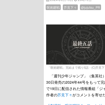
呪術廻戦
芥見下々
@jujutsu_PR
「呪術廻戦」完結まで残り5話 - (C)芥見
「週刊少年ジャンプ」（集英社）
30日発売の2024年44号をもって
で19日に配信された情報番組「ジ
作者の
芥見下々
がコメントを寄せ