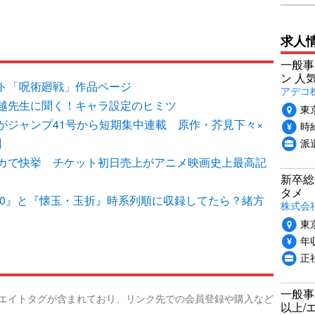
求人
一般事
ン 人
ト「呪術廻戦」作品ページ
アデコ
越先生に聞く！キャラ設定のヒミツ
東
がジャンプ41号から短期集中連載 原作・芥見下々×
時給
派
】
カで快挙 チケット初日売上がアニメ映画史上最高記
新卒総
タメ
 0』と『懐玉・玉折』時系列順に収録してたら？緒方
株式会社P
東
年収
正
一般事
リエイトタグが含まれており、リンク先での会員登録や購入など
以上/