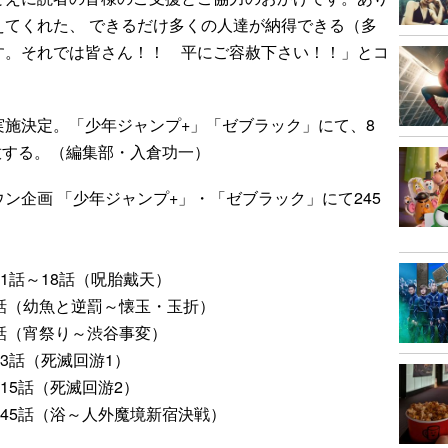
えてくれた、 できるだけ多くの人達が納得できる（多
す。それでは皆さん！！ 平にご容赦下さい！！」とコ
施決定。「少年ジャンプ+」「ゼブラック」にて、8
開放する。（編集部・入倉功一）
ン企画 「少年ジャンプ+」・「ゼブラック」にて245
で 1話～18話（呪胎戴天）
～79話（幼魚と逆罰～懐玉・玉折）
36話（宵祭り～渋谷事変）
173話（死滅回游1）
～215話（死滅回游2）
話～245話（浴～人外魔境新宿決戦）