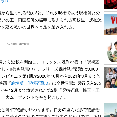
ャラリー
から生まれる“呪い”と、それを呪術で祓う呪術師との
呪いの王・両面宿儺の猛毒に耐えられる高校生・虎杖悠
いを廻る戦いの世界へと足を踏み入れる。
ADVERTISEMENT
4号より連載を開始し、コミックス既刊27巻（「呪術廻
として0巻も発売中）。シリーズ累計発行部数は9,000
ビアニメ第1期が2020年10月から2021年3月まで放
た映画『
劇場版 呪術廻戦 0
』は全世界累計興行収入265
月から12月まで放送された第2期「呪術廻戦 懐玉・玉
、一大ムーブメントを巻き起こした。
と5回で物語が終わります。自分の望んだ形で物語を
とえに読者の皆様のご支援とご協力のおかげです。あり