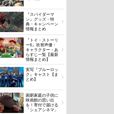
『スパイダーマ
ン』グッズ・特
典・キャンペーン
情報まとめ
『トイ・ストーリ
ー5』吹替声優・
キャラクター・あ
らすじ一覧【最新
情報まとめ】
実写『ブルーロッ
ク』キャスト【ま
とめ】
困窮家庭の子供に
映画館の思い出
を！寄付で届ける
「シェアシネマ」