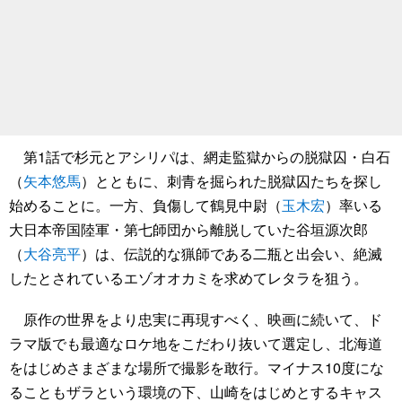
第1話で杉元とアシリパは、網走監獄からの脱獄囚・白石
（
矢本悠馬
）とともに、刺青を掘られた脱獄囚たちを探し
始めることに。一方、負傷して鶴見中尉（
玉木宏
）率いる
大日本帝国陸軍・第七師団から離脱していた谷垣源次郎
（
大谷亮平
）は、伝説的な猟師である二瓶と出会い、絶滅
したとされているエゾオオカミを求めてレタラを狙う。
原作の世界をより忠実に再現すべく、映画に続いて、ド
ラマ版でも最適なロケ地をこだわり抜いて選定し、北海道
をはじめさまざまな場所で撮影を敢行。マイナス10度にな
ることもザラという環境の下、山崎をはじめとするキャス