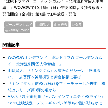
「連続ドラマW ゴールデンカムイ －北海道刺青囚人争奪
編－」WOWOWで10月6日（日）午後10時より独占放送・
配信開始（全9話）第1話は無料放送・配信
ゴールデンカムイ
山崎賢人
山田杏奈
レタラ
@kamuy_movie
関連記事
WOWOWオンデマンド「連続ドラマW ゴールデンカム
イ －北海道刺青囚人争奪編－」
山崎賢人、『キングダム』反響呼んだシーン「感慨深
い」 志尊淳＆神尾楓珠と舞台挨拶に喜び
『キングダム』信VS万極戦をフィーチャーした理由 構
想はシリーズ第3弾の頃から
Vシネ『超宇宙刑事ギャバン インフィニティVSライヤ』
12.11上映決定 デス・ギャバン闇堕ちの謎が明らかに