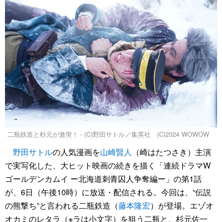
二瓶鉄造と杉元が激突！ - (C)野田サトル／集英社 (C)2024 WOWOW
野田サトル
の人気漫画を
山崎賢人
（崎はたつさき）主演
で実写化した、大ヒット映画の続きを描く「連続ドラマW
ゴールデンカムイ ー北海道刺青囚人争奪編ー」の第1話
が、6日（午後10時）に放送・配信される。今回は、“伝説
の熊撃ち”と言われる二瓶鉄造（
藤本隆宏
）が登場。エゾオ
オカミのレタラ（※ラは小文字）を狙う二瓶と、杉元佐一