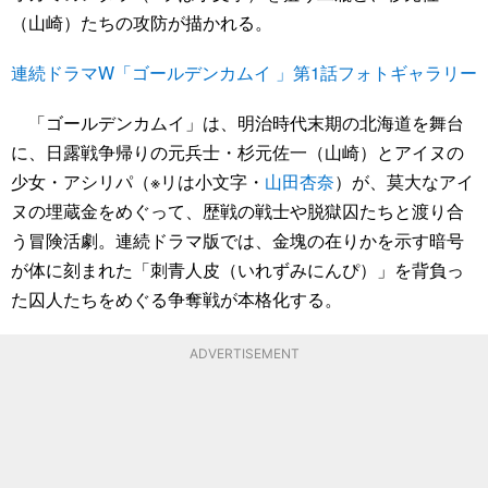
（山崎）たちの攻防が描かれる。
連続ドラマW「ゴールデンカムイ 」第1話フォトギャラリー
「ゴールデンカムイ」は、明治時代末期の北海道を舞台
に、日露戦争帰りの元兵士・杉元佐一（山崎）とアイヌの
少女・アシリパ（※リは小文字・
山田杏奈
）が、莫大なアイ
ヌの埋蔵金をめぐって、歴戦の戦士や脱獄囚たちと渡り合
う冒険活劇。連続ドラマ版では、金塊の在りかを示す暗号
が体に刻まれた「刺青人皮（いれずみにんぴ）」を背負っ
た囚人たちをめぐる争奪戦が本格化する。
ADVERTISEMENT