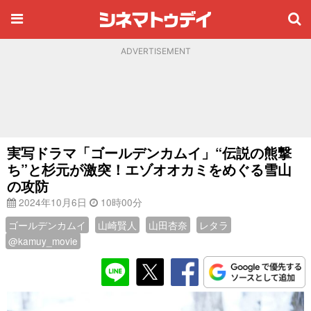
ADVERTISEMENT
実写ドラマ「ゴールデンカムイ」“伝説の熊撃
ち”と杉元が激突！エゾオオカミをめぐる雪山
の攻防
2024年10月6日
10時00分
ゴールデンカムイ
山崎賢人
山田杏奈
レタラ
@kamuy_movie