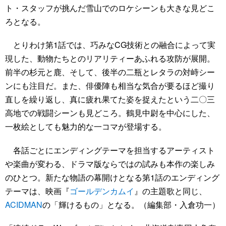
ト・スタッフが挑んだ雪山でのロケシーンも大きな見どこ
ろとなる。
とりわけ第1話では、巧みなCG技術との融合によって実
現した、動物たちとのリアリティーあふれる攻防が展開。
前半の杉元と鹿、そして、後半の二瓶とレタラの対峙シー
ンにも注目だ。また、俳優陣も相当な気合が要るほど撮り
直しを繰り返し、真に疲れ果てた姿を捉えたという二〇三
高地での戦闘シーンも見どころ。鶴見中尉を中心にした、
一枚絵としても魅力的な一コマが登場する。
各話ごとにエンディングテーマを担当するアーティスト
や楽曲が変わる、ドラマ版ならではの試みも本作の楽しみ
のひとつ。新たな物語の幕開けとなる第1話のエンディング
テーマは、映画『
ゴールデンカムイ
』の主題歌と同じ、
ACIDMAN
の「輝けるもの」となる。（編集部・入倉功一）