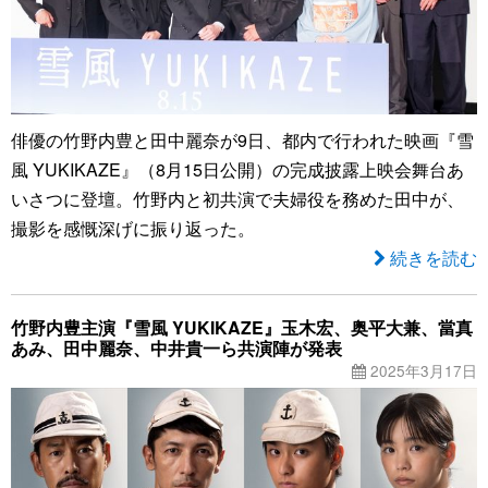
俳優の竹野内豊と田中麗奈が9日、都内で行われた映画『雪
風 YUKIKAZE』（8月15日公開）の完成披露上映会舞台あ
いさつに登壇。竹野内と初共演で夫婦役を務めた田中が、
撮影を感慨深げに振り返った。
続きを読む
竹野内豊主演『雪風 YUKIKAZE』玉木宏、奥平大兼、當真
あみ、田中麗奈、中井貴一ら共演陣が発表
2025年3月17日