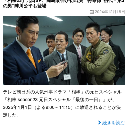
「相棒23」元日SP、高嶋政伸が初出演 特命係“初代・第3
の男”陣川公平も登場
2024年12月18日
テレビ朝日系の人気刑事ドラマ「相棒」の元日スペシャル
「相棒 season23 元日スペシャル『最後の一日』」が、
2025年1月1日（よる9:00～11:15）に放送されることが決
定した。
続きを読む