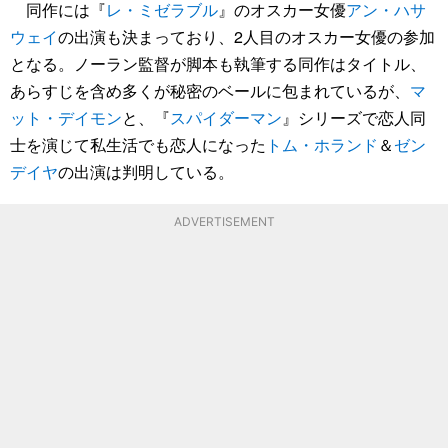
同作には『
レ・ミゼラブル
』のオスカー女優
アン・ハサ
ウェイ
の出演も決まっており、2人目のオスカー女優の参加
となる。ノーラン監督が脚本も執筆する同作はタイトル、
あらすじを含め多くが秘密のベールに包まれているが、
マ
ット・デイモン
と、『
スパイダーマン
』シリーズで恋人同
士を演じて私生活でも恋人になった
トム・ホランド
＆
ゼン
デイヤ
の出演は判明している。
ADVERTISEMENT