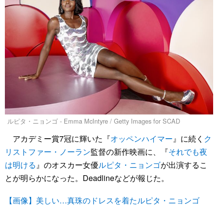
ルピタ・ニョンゴ - Emma McIntyre / Getty Images for SCAD
アカデミー賞7冠に輝いた『
オッペンハイマー
』に続く
ク
リストファー・ノーラン
監督の新作映画に、『
それでも夜
は明ける
』のオスカー女優
ルピタ・ニョンゴ
が出演するこ
とが明らかになった。Deadlineなどが報じた。
【画像】美しい…真珠のドレスを着たルピタ・ニョンゴ