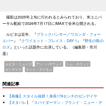
撮影は2025年上旬に行われるとみられており、米ユニバ
ーサル配給で2026年7月17日にIMAXで全米公開される。
ルピタは近年、『
ブラックパンサー／ワカンダ・フォー
エバー
』『
クワイエット・プレイス：DAY 1
』『
野生の島の
ロズ
』といった話題作に出演している。（編集部・市川
遥）
ルピタ・ニョンゴ
アン・ハサウェイ
トム・ホランド
ゼンデイヤ
マット・デイモン
関連記事
【画像】スタイル抜群！身長178センチのゼンデイヤ
【ネタバレ】『スパイダーマン：ブランド・ニュー・デ