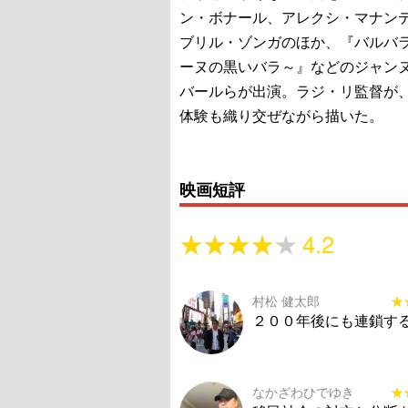
ン・ボナール、アレクシ・マナン
ブリル・ゾンガのほか、『バルバ
ーヌの黒いバラ～』などのジャン
バールらが出演。ラジ・リ監督が
体験も織り交ぜながら描いた。
映画短評
★★★★★
★★★★★
4.2
村松 健太郎
★
★
２００年後にも連鎖す
なかざわひでゆき
★
★