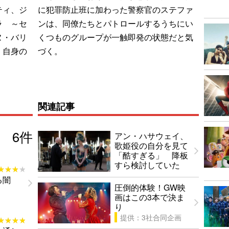
ティ、ジ
に犯罪防止班に加わった警察官のステファ
ラ ～セ
ンは、同僚たちとパトロールするうちにい
ヌ・バリ
くつものグループが一触即発の状態だと気
、自身の
づく。
関連記事
6
件
アン・ハサウェイ、
歌姫役の自分を見て
「酷すぎる」 降板
すら検討していた
★★★★
★★★★
る闇
圧倒的体験！GW映
画はこの3本で決ま
り
提供：3社合同企画
★★★★
★★★★