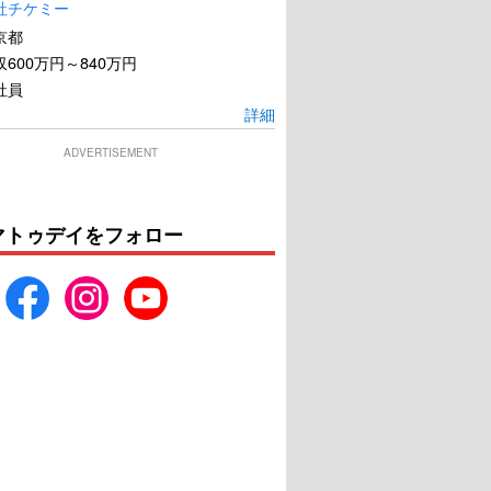
社チケミー
京都
600万円～840万円
社員
詳細
ADVERTISEMENT
ーズ・オブ・ブラッ
悪なき殺人
ド
マトゥデイをフォロー
U-NEXTで見る
U-NEXTで見る