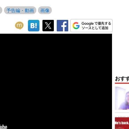
予告編・動画
画像
おす