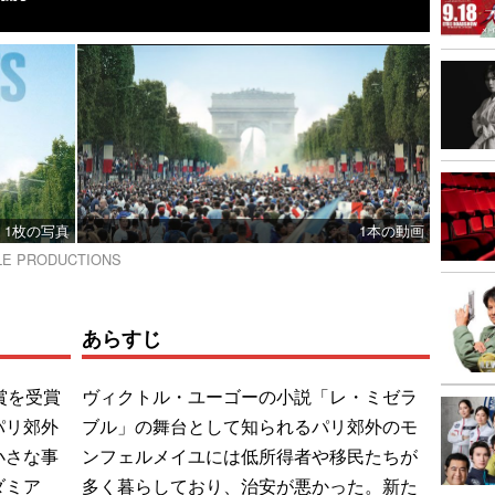
1枚の写真
1本の動画
GLE PRODUCTIONS
あらすじ
賞を受賞
ヴィクトル・ユーゴーの小説「レ・ミゼラ
パリ郊外
ブル」の舞台として知られるパリ郊外のモ
小さな事
ンフェルメイユには低所得者や移民たちが
ダミア
多く暮らしており、治安が悪かった。新た