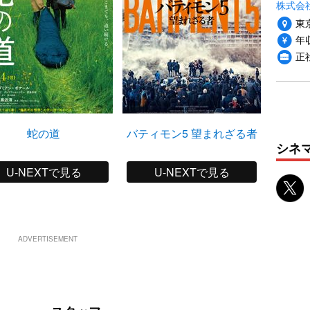
株式会
東
年収
正
蛇の道
バティモン5 望まれざる者
ティア
シネ
U-NEXTで見る
U-NEXTで見る
ADVERTISEMENT