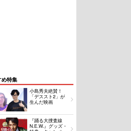
すめ特集
小島秀夫絶賛！
「デススト2」が
生んだ映画
『踊る大捜査線
N.E.W.』グッズ・