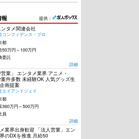
情報
提供：
エンタメ関連会社
社コンフィデンス・プロ
京都
50万円～100万円
務委託
詳細
/営業」 エンタメ業界 アニメ・
ber案件多数 未経験OK 人気グッズ生
企画提案
社エイアンドジェイ
京都
360万円～500万円
社員
詳細
メ業界出身歓迎 「法人営業」エン
界のDXを推進 月給50