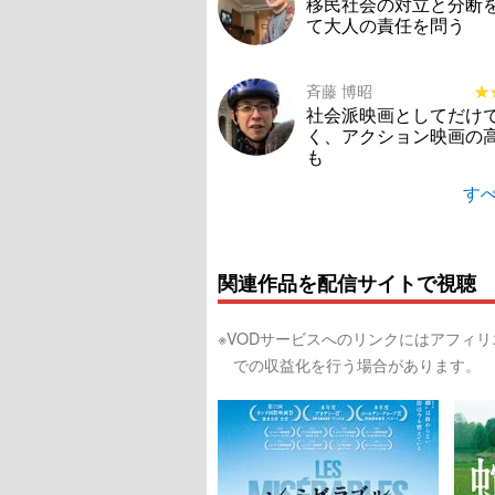
移民社会の対立と分断
て大人の責任を問う
斉藤 博昭
★
★
社会派映画としてだけ
く、アクション映画の
も
すべ
関連作品を配信サイトで視聴
※VODサービスへのリンクにはアフィ
での収益化を行う場合があります。