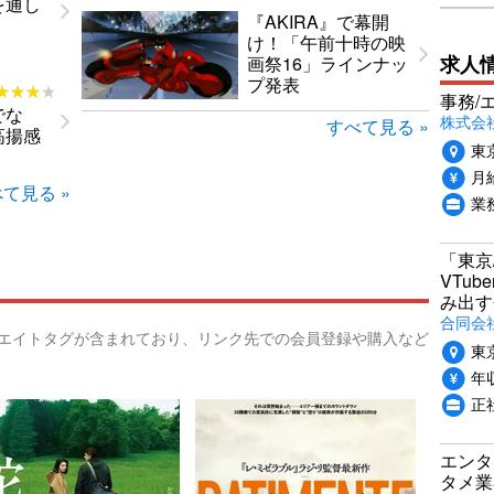
を通し
『AKIRA』で幕開
け！「午前十時の映
求人
画祭16」ラインナッ
プ発表
★★★★
★★★★
事務/
でな
株式会
すべて見る »
高揚感
東
月給
て見る »
業
「東京
VTu
み出す
合同会
リエイトタグが含まれており、リンク先での会員登録や購入など
東
年収
正
エンタ
タメ業