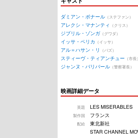
キャスト
ダミアン・ボナール
（ステファン）
アレクシ・マナンティ
（クリス）
ジブリル・ゾンガ
（グワダ）
イッサ・ペリカ
（イッサ）
アル＝ハサン・リ
（バズ）
スティーヴ・ティアンチュー
（市長
ジャンヌ・バリバール
（警察署長）
映画詳細データ
LES MISERABLES
英題
フランス
製作国
東北新社
配給
STAR CHANNEL MO