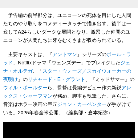
予告編の前半部分は、ユニコーンの死体を目にした人間
たちのやり取りをコメディータッチで描き出す。後半は一
変してA24らしいダークな展開となり、激昂した仲間のユ
ニコーンが人間たちに牙をむくさまが収められている。
主要キャストは、『
アントマン
』シリーズの
ポール・ラ
ッド
、Netflixドラマ「ウェンズデー」でブレイクした
ジェ
ナ・オルテガ
、『
スター・ウォーズ／スカイウォーカーの
夜明け
』の
リチャード・E・グラント
、『ミッドサマー』の
ウィル・ポールター
ら。監督は長編デビュー作の新鋭
アレ
ックス・シャーフマン
が務め、脚本も執筆した。さらに、
音楽はホラー映画の巨匠
ジョン・カーペンター
が手がけて
いる。2025年春全米公開。（編集部・倉本拓弥）