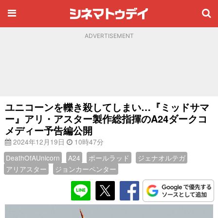
ADVERTISEMENT
ユニコーンを轢き殺してしまい…『ミッドサマ
ー』アリ・アスター製作総指揮のA24ダークコ
メディー予告編公開
2024年12月19日
10時47分
DeathOfAUnicorn
A24
ポールラッド
ジェナオルテガ
アリアスター
ジョンカーペンター