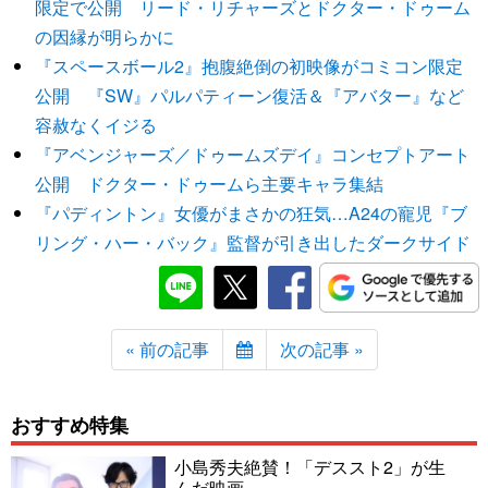
限定で公開 リード・リチャーズとドクター・ドゥーム
の因縁が明らかに
『スペースボール2』抱腹絶倒の初映像がコミコン限定
公開 『SW』パルパティーン復活＆『アバター』など
容赦なくイジる
『アベンジャーズ／ドゥームズデイ』コンセプトアート
公開 ドクター・ドゥームら主要キャラ集結
『パディントン』女優がまさかの狂気…A24の寵児『ブ
リング・ハー・バック』監督が引き出したダークサイド
« 前の記事
次の記事 »
おすすめ特集
小島秀夫絶賛！「デススト2」が生
んだ映画