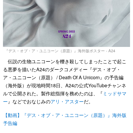
『デス・オブ・ア・ユニコーン（原題）』海外版ポスター - A24
伝説の生物ユニコーンを轢き殺してしまったことで起こ
る悪夢を描いたA24のダークコメディー『デス・オブ・
ア・ユニコーン（原題） / Death Of A Unicorn』の予告編
（海外版）が現地時間18日、A24の公式YouTubeチャンネ
ルで公開された。製作総指揮を務めたのは、『
ミッドサマ
ー
』などでおなじみの
アリ・アスター
だ。
【動画】『デス・オブ・ア・ユニコーン（原題）』海外版
予告編