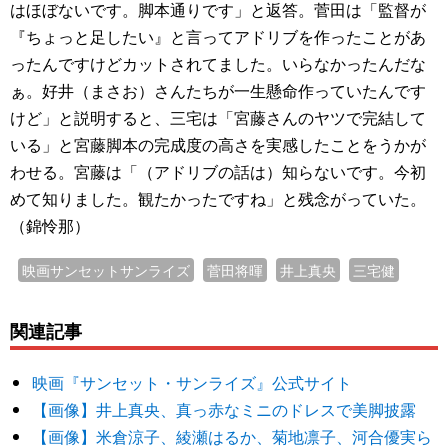
はほぼないです。脚本通りです」と返答。菅田は「監督が
『ちょっと足したい』と言ってアドリブを作ったことがあ
ったんですけどカットされてました。いらなかったんだな
ぁ。好井（まさお）さんたちが一生懸命作っていたんです
けど」と説明すると、三宅は「宮藤さんのヤツで完結して
いる」と宮藤脚本の完成度の高さを実感したことをうかが
わせる。宮藤は「（アドリブの話は）知らないです。今初
めて知りました。観たかったですね」と残念がっていた。
（錦怜那）
映画サンセットサンライズ
菅田将暉
井上真央
三宅健
関連記事
映画『サンセット・サンライズ』公式サイト
【画像】井上真央、真っ赤なミニのドレスで美脚披露
【画像】米倉涼子、綾瀬はるか、菊地凛子、河合優実ら