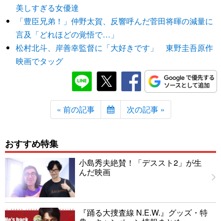
美しすぎる女優達
「豊臣兄弟！」仲野太賀、反響呼んだ菅田将暉の減量に
言及「どれほどの覚悟で…」
松村北斗、岸善幸監督に「大好きです」 東野圭吾原作
映画でタッグ
« 前の記事
次の記事 »
おすすめ特集
小島秀夫絶賛！「デススト2」が生
んだ映画
『踊る大捜査線 N.E.W.』グッズ・特