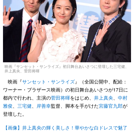
映画『サンセット・サンライズ』初日舞台あいさつに登壇した三宅健、
井上真央、菅田将暉
映画『
サンセット・サンライズ
』（全国公開中、配給：
ワーナー・ブラザース映画）の初日舞台あいさつが17日に
都内で行われ、主演の
菅田将暉
をはじめ、
井上真央
、
中村
雅俊
、
三宅健
、
岸善幸
監督、脚本を手がけた
宮藤官九郎
が
登壇した。
【画像】井上真央の輝く美しさ！華やかな白ドレスで魅了