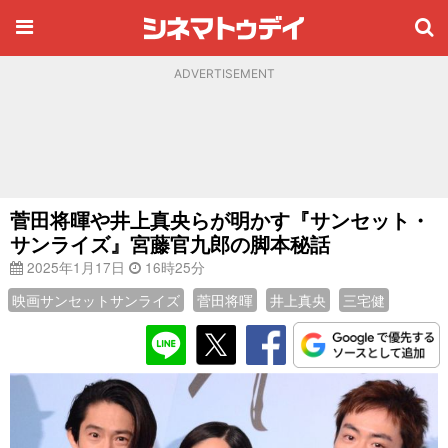
ADVERTISEMENT
菅田将暉や井上真央らが明かす『サンセット・
サンライズ』宮藤官九郎の脚本秘話
2025年1月17日
16時25分
映画サンセットサンライズ
菅田将暉
井上真央
三宅健