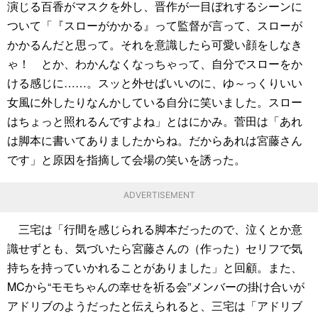
演じる百香がマスクを外し、晋作が一目ぼれするシーンに
ついて「『スローがかかる』って監督が言って、スローが
かかるんだと思って。それを意識したら可愛い顔をしなき
ゃ！ とか、わかんなくなっちゃって、自分でスローをか
ける感じに……。スッと外せばいいのに、ゆ～っくりいい
女風に外したりなんかしている自分に笑いました。スロー
はちょっと照れるんですよね」とはにかみ。菅田は「あれ
は脚本に書いてありましたからね。だからあれは宮藤さん
です」と原因を指摘して会場の笑いを誘った。
ADVERTISEMENT
三宅は「行間を感じられる脚本だったので、泣くとか意
識せずとも、気づいたら宮藤さんの（作った）セリフで気
持ちを持っていかれることがありました」と回顧。また、
MCから“モモちゃんの幸せを祈る会”メンバーの掛け合いが
アドリブのようだったと伝えられると、三宅は「アドリブ