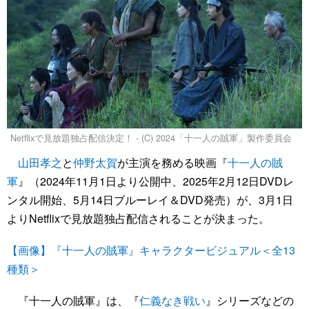
Netflixで見放題独占配信決定！ - (C) 2024「十一人の賊軍」製作委員会
山田孝之
と
仲野太賀
が主演を務める映画『
十一人の賊
軍
』（2024年11月1日より公開中、2025年2月12日DVDレ
ンタル開始、5月14日ブルーレイ＆DVD発売）が、3月1日
よりNetflixで見放題独占配信されることが決まった。
【画像】『十一人の賊軍』キャラクタービジュアル＜全13
種類＞
『十一人の賊軍』は、『
仁義なき戦い
』シリーズなどの