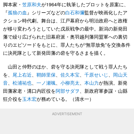
脚本家・
笠原和夫
が1964年に執筆したプロットを原案に、
『
孤狼の血
』シリーズなどの
白石和彌
監督が映画化したア
クション時代劇。舞台は、江戸幕府から明治政府へと政権
が移り変わろうとしていた戊辰戦争の最中。新潟の新発田
藩で繰り広げられた旧幕府派・奥羽越列藩同盟軍への裏切
りのエピソードをもとに、罪人たちが“無罪放免”を交換条件
に決死隊として新発田藩の砦を守るさまを描く。
山田と仲野のほか、砦を守る決死隊として戦う罪人たち
を、
尾上右近
、
鞘師里保
、
佐久本宝
、
千原せいじ
、
岡山天
音
、
松浦祐也
、
一ノ瀬颯
、
小柳亮太
、
本山力
が熱演。新発
田藩家老・溝口内匠役を
阿部サダヲ
、新政府軍参謀・山縣
狂介役を
玉木宏
が務めている。（清水一）
ADVERTISEMENT