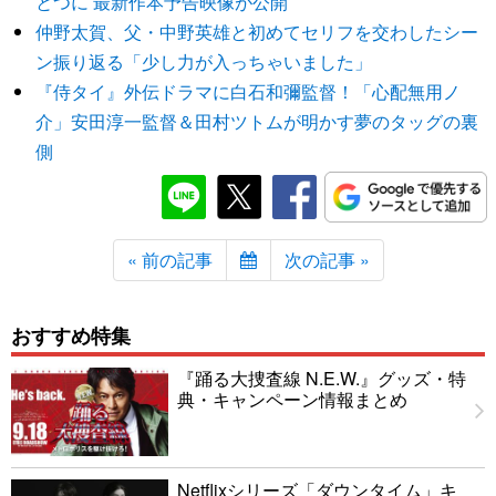
とつに 最新作本予告映像が公開
仲野太賀、父・中野英雄と初めてセリフを交わしたシー
ン振り返る「少し力が入っちゃいました」
『侍タイ』外伝ドラマに白石和彌監督！「心配無用ノ
介」安田淳一監督＆田村ツトムが明かす夢のタッグの裏
側
« 前の記事
次の記事 »
おすすめ特集
『踊る大捜査線 N.E.W.』グッズ・特
典・キャンペーン情報まとめ
Netflixシリーズ「ダウンタイム」キ