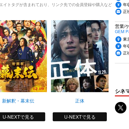
年収
リエイトタグが含まれており、リンク先での会員登録や購入など
正
営業/
GEM P
東
年収
正
シネ
新解釈・幕末伝
正体
U-NEXTで見る
U-NEXTで見る