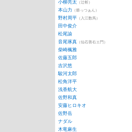
小柳亮太
（辻斬）
本山力
（爺っつぁん）
野村周平
（入江数馬）
田中俊介
松尾諭
音尾琢真
（仙石善右エ門）
柴崎楓雅
佐藤五郎
吉沢悠
駿河太郎
松角洋平
浅香航大
佐野和真
安藤ヒロキオ
佐野岳
ナダル
木竜麻生