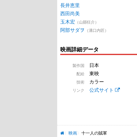
長井恵里
西田尚美
玉木宏
（山縣狂介）
阿部サダヲ
（溝口内匠）
映画詳細データ
日本
製作国
東映
配給
カラー
技術
公式サイト
リンク
映画
十一人の賊軍